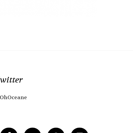
witter
OhOceane