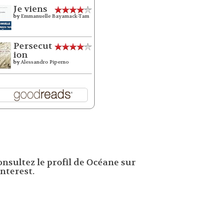
Je viens
by
Emmanuelle Bayamack-Tam
Persecut
ion
by
Alessandro Piperno
onsultez le profil de Océane sur
nterest.