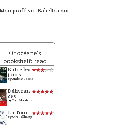
Ohocéane's
bookshelf: read
Entre les
jours
by
Andrew Porter
Délivran
ces
by
Toni Morrison
La Tour
by
Uwe Tellkamp