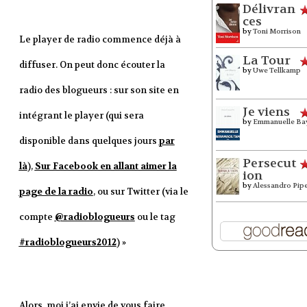
Délivran
ces
by
Toni Morrison
Le player de radio commence déjà à
La Tour
diffuser. On peut donc écouter la
by
Uwe Tellkamp
radio des blogueurs : sur son site en
Je viens
intégrant le player (qui sera
by
Emmanuelle Ba
disponible dans quelques jours
par
Persecut
là
),
Sur Facebook en allant aimer la
ion
by
Alessandro Pip
page de la radio
, ou sur Twitter (via le
compte
@radioblogueurs
ou le tag
#radioblogueurs2012
) »
Alors, moi j’ai envie de vous faire