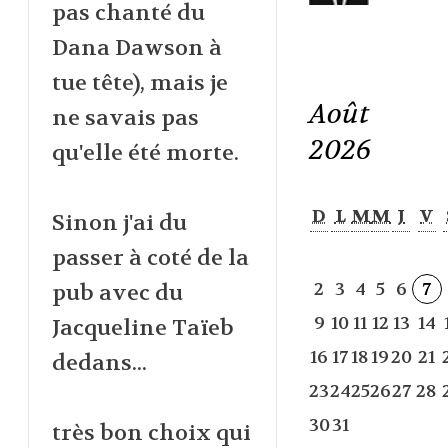
pas chanté du
Dana Dawson à
tue tête), mais je
Août
ne savais pas
2026
qu'elle été morte.
D
L
M
M
J
V
Sinon j'ai du
passer à coté de la
2
3
4
5
6
7
pub avec du
9
10
11
12
13
14
Jacqueline Taïeb
16
17
18
19
20
21
dedans...
23
24
25
26
27
28
30
31
très bon choix qui