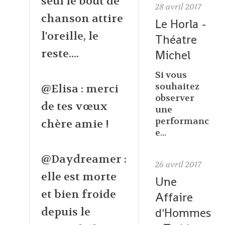
seul le bout de
28
avril 2017
chanson attire
Le Horla -
l'oreille, le
Théatre
reste....
Michel
Si vous
souhaitez
@Elisa : merci
observer
de tes vœux
une
performanc
chère amie !
e...
@Daydreamer :
26
avril 2017
elle est morte
Une
et bien froide
Affaire
depuis le
d'Hommes