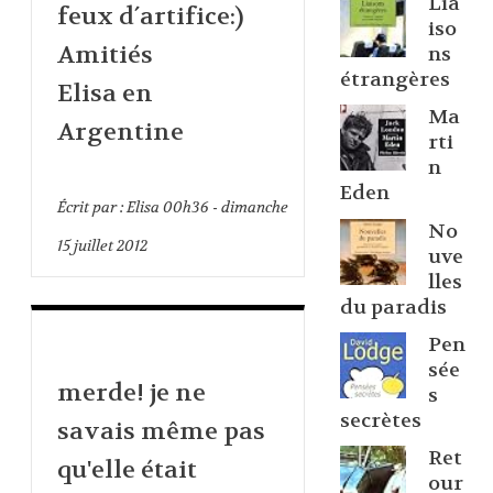
Lia
feux d´artifice:)
iso
Amitiés
ns
étrangères
Elisa en
Ma
Argentine
rti
n
Eden
Écrit par :
Elisa
00h36
-
dimanche
No
15
juillet 2012
uve
lles
du paradis
Pen
sée
merde! je ne
s
secrètes
savais même pas
Ret
qu'elle était
our