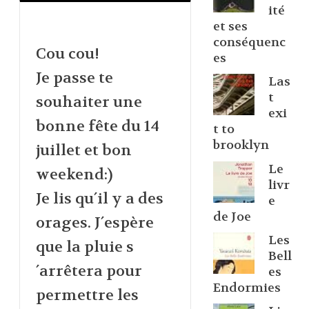
ité
et ses
conséquenc
Cou cou!
es
Je passe te
Las
t
souhaiter une
exi
bonne fête du 14
t to
brooklyn
juillet et bon
Le
weekend:)
livr
Je lis qu´il y a des
e
de Joe
orages. J´espère
Les
que la pluie s
Bell
´arrêtera pour
es
Endormies
permettre les