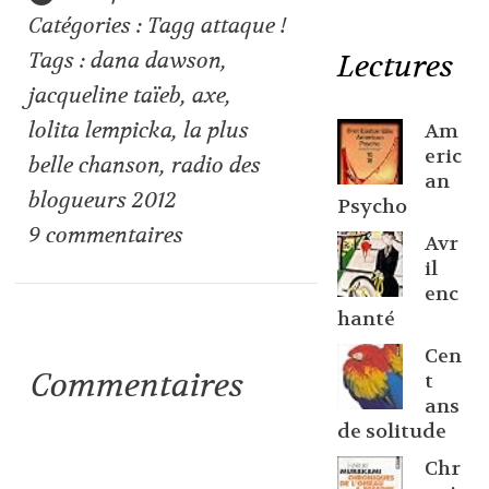
Catégories :
Tagg attaque !
Tags :
dana dawson
,
Lectures
jacqueline taïeb
,
axe
,
lolita lempicka
,
la plus
Am
eric
belle chanson
,
radio des
an
blogueurs 2012
Psycho
9
commentaires
Avr
il
enc
hanté
Cen
Commentaires
t
ans
de solitude
Chr