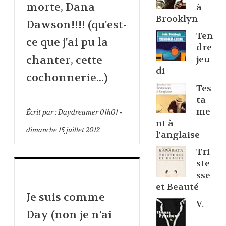
morte, Dana
à
Brooklyn
Dawson!!!! (qu'est-
Ten
ce que j'ai pu la
dre
chanter, cette
jeu
di
cochonnerie...)
Tes
ta
me
Écrit par :
Daydreamer
01h01
-
nt à
dimanche 15
juillet 2012
l'anglaise
Tri
ste
sse
et Beauté
Je suis comme
V.
Day (non je n'ai