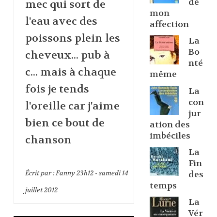
de
mec qui sort de
mon
l'eau avec des
affection
poissons plein les
La
Bo
cheveux... pub à
nté
c... mais à chaque
même
fois je tends
La
con
l'oreille car j'aime
jur
bien ce bout de
ation des
imbéciles
chanson
La
Fin
Écrit par :
Fanny
23h12
-
samedi 14
des
temps
juillet 2012
La
Vér