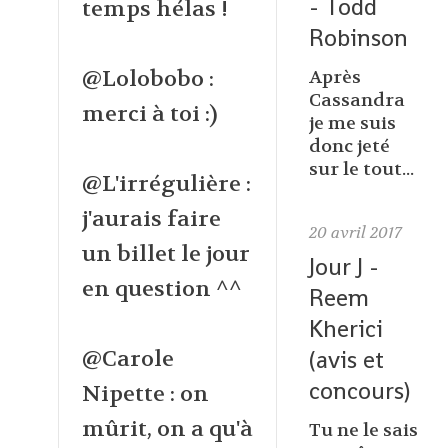
- Todd
temps hélas !
Robinson
@Lolobobo :
Après
Cassandra
merci à toi :)
je me suis
donc jeté
sur le tout...
@L'irrégulière :
j'aurais faire
20
avril 2017
un billet le jour
Jour J -
en question ^^
Reem
Kherici
(avis et
@Carole
concours)
Nipette : on
mûrit, on a qu'à
Tu ne le sais