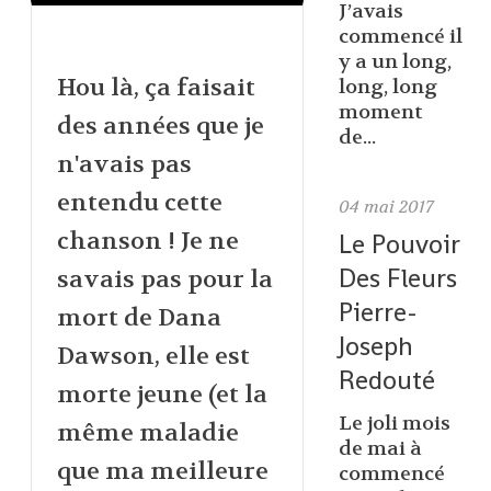
J’avais
commencé il
y a un long,
Hou là, ça faisait
long, long
moment
des années que je
de...
n'avais pas
entendu cette
04
mai 2017
chanson ! Je ne
Le Pouvoir
Des Fleurs
savais pas pour la
Pierre-
mort de Dana
Joseph
Dawson, elle est
Redouté
morte jeune (et la
Le joli mois
même maladie
de mai à
que ma meilleure
commencé