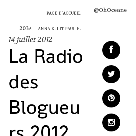
@OhOceane
page d'accueil
anna k. lit paul e.
14
juillet 2012
La Radio
des
Blogueu
rs 2012