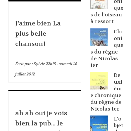
oni
que
s de l'oiseau
à ressort
J'aime bien La
Chr
plus belle
oni
chanson!
que
s du règne
de Nicolas
Écrit par :
Sylvie
22h15
-
samedi 14
1er
juillet 2012
De
uxi
èm
e chronique
du règne de
Nicolas Ier
ah ah oui je vois
L'o
bien la pub... le
bjet