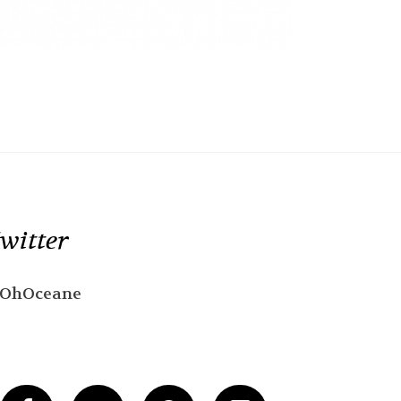
witter
OhOceane