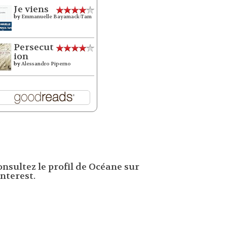
Je viens
by
Emmanuelle Bayamack-Tam
Persecut
ion
by
Alessandro Piperno
onsultez le profil de Océane sur
nterest.