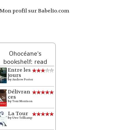
Ohocéane's
bookshelf: read
Entre les
jours
by
Andrew Porter
Délivran
ces
by
Toni Morrison
La Tour
by
Uwe Tellkamp