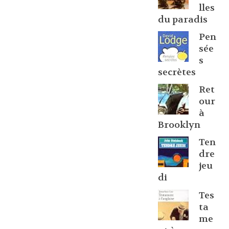
lles
du paradis
Pen
sée
s
secrètes
Ret
our
à
Brooklyn
Ten
dre
jeu
di
Tes
ta
me