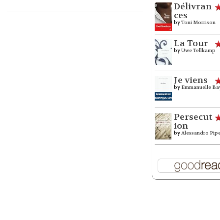
Délivran
ces
by
Toni Morrison
La Tour
by
Uwe Tellkamp
Je viens
by
Emmanuelle Ba
Persecut
ion
by
Alessandro Pip