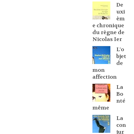
De
uxi
èm
e chronique
du règne de
Nicolas Ier
L'o
bjet
de
mon
affection
La
Bo
nté
même
La
con
jur