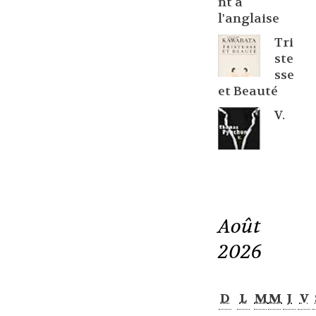
nt à
l'anglaise
Tri
ste
sse
et Beauté
V.
Août
2026
D
L
M
M
J
V