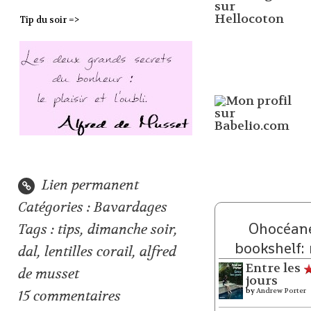
Tip du soir =>
Lien permanent
Catégories :
Bavardages
Ohocéane
Tags :
tips
,
dimanche soir
,
bookshelf:
dal
,
lentilles corail
,
alfred
Entre les
de musset
jours
by
Andrew Porter
15
commentaires