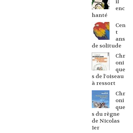
il
enc
hanté
Cen
t
ans
de solitude
Chr
oni
que
s de l'oiseau
à ressort
Chr
oni
que
s du règne
de Nicolas
1er