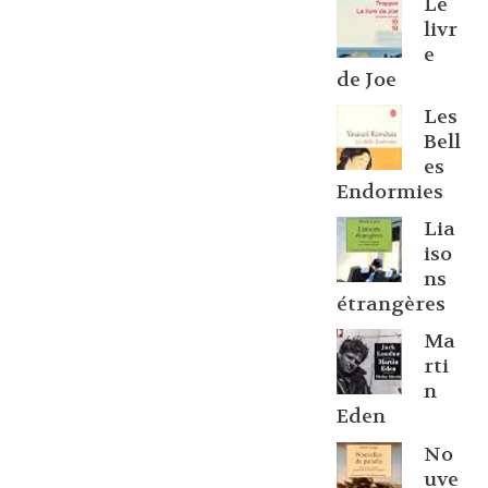
Le
livr
e
de Joe
Les
Bell
es
Endormies
Lia
iso
ns
étrangères
Ma
rti
n
Eden
No
uve