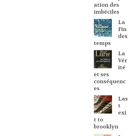
ation des
imbéciles
La
Fin
des
temps
La
Vér
ité
et ses
conséquenc
es
Las
t
exi
t to
brooklyn