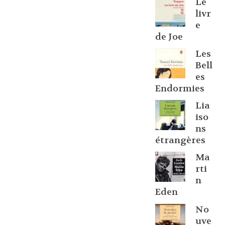
Le
livr
e
de Joe
Les
Bell
es
Endormies
Lia
iso
ns
étrangères
Ma
rti
n
Eden
No
uve