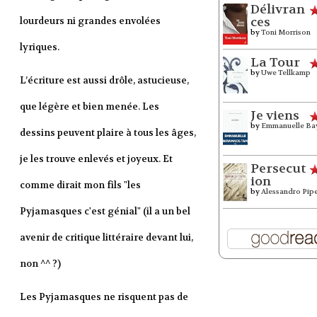
Délivran
ces
lourdeurs ni grandes envolées
by
Toni Morrison
lyriques.
La Tour
by
Uwe Tellkamp
L’écriture est aussi drôle, astucieuse,
que légère et bien menée. Les
Je viens
by
Emmanuelle Ba
dessins peuvent plaire à tous les âges,
je les trouve enlevés et joyeux. Et
Persecut
ion
comme dirait mon fils "les
by
Alessandro Pip
Pyjamasques c'est génial" (il a un bel
avenir de critique littéraire devant lui,
non ^^ ?)
Les Pyjamasques ne risquent pas de