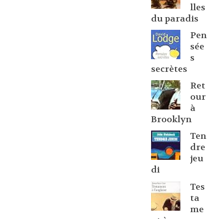
lles
du paradis
Pen
sée
s
secrètes
Ret
our
à
Brooklyn
Ten
dre
jeu
di
Tes
ta
me