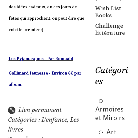
des idées cadeaux, en ces jours de
Wish List
Books
fêtes qui approchent, on peut dire que
Challenge
voici le premier :)
littérature
Les Pyjamasques - Par Romuald
Catégori
Gallimard Jeunesse - Environ 6€ par
es
album.
Armoires
Lien permanent
et Miroirs
Catégories :
L'enfance
,
Les
livres
Art