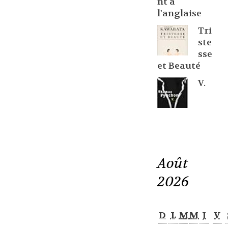
nt à
l'anglaise
Tri
ste
sse
et Beauté
V.
Août
2026
D
L
M
M
J
V