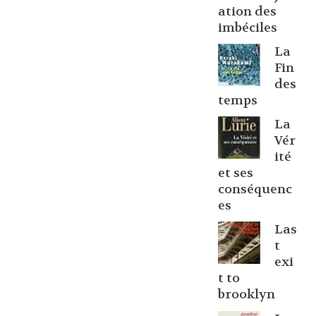
ation des
imbéciles
La
Fin
des
temps
La
Vér
ité
et ses
conséquenc
es
Las
t
exi
t to
brooklyn