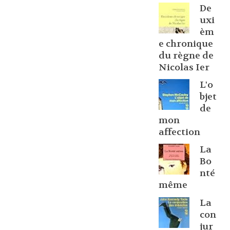
De
uxi
èm
e chronique
du règne de
Nicolas Ier
L'o
bjet
de
mon
affection
La
Bo
nté
même
La
con
jur