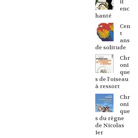
il
enc
hanté
Cen
t
ans
de solitude
Chr
oni
que
s de l'oiseau
à ressort
Chr
oni
que
s du règne
de Nicolas
1er