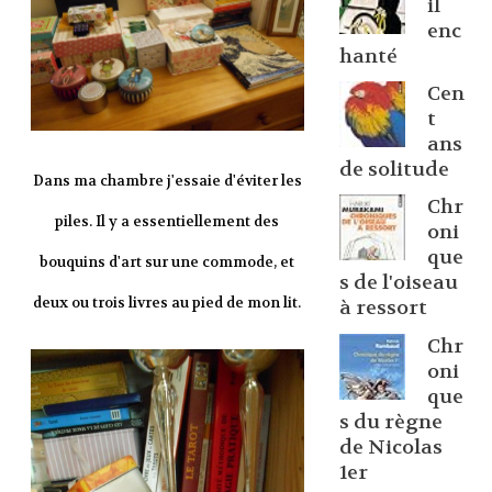
il
enc
hanté
Cen
t
ans
de solitude
Dans ma chambre j'essaie d'éviter les
Chr
piles. Il y a essentiellement des
oni
que
bouquins d'art sur une commode, et
s de l'oiseau
deux ou trois livres au pied de mon lit.
à ressort
Chr
oni
que
s du règne
de Nicolas
1er