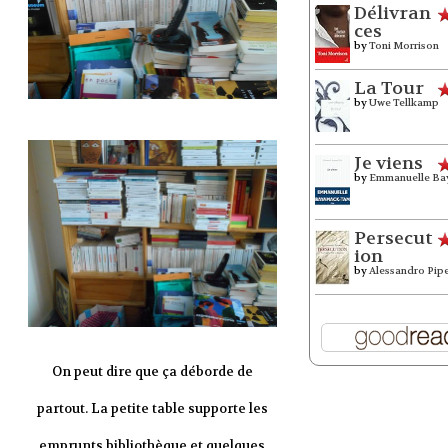
Délivran
ces
by
Toni Morrison
La Tour
by
Uwe Tellkamp
Je viens
by
Emmanuelle Ba
Persecut
ion
by
Alessandro Pip
On peut dire que ça déborde de
partout. La petite table supporte les
emprunts bibliothèque et quelques