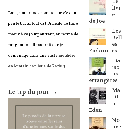
Le
livr
Bon, je me rends compte que c'est un
e
de Joe
peu le bazar tout ça ! Difficile de faire
Les
mieux à ce jour pourtant, en terme de
Bell
es
rangement ! Il faudrait que je
Endormies
déménage dans une vaste
meulière
Lia
en lointain banlieue de Paris :)
iso
ns
étrangères
Ma
Le tip du jour →
rti
n
Eden
No
uve