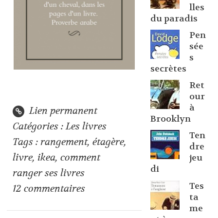
lles
du paradis
Pen
sée
s
secrètes
Ret
our
à
Lien permanent
Brooklyn
Catégories :
Les livres
Ten
Tags :
rangement
,
étagère
,
dre
livre
,
ikea
,
comment
jeu
di
ranger ses livres
Tes
12
commentaires
ta
me