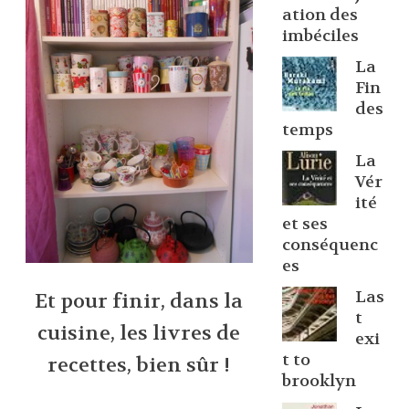
ation des
imbéciles
La
Fin
des
temps
La
Vér
ité
et ses
conséquenc
es
Las
Et pour finir, dans la
t
cuisine, les livres de
exi
t to
recettes, bien sûr !
brooklyn