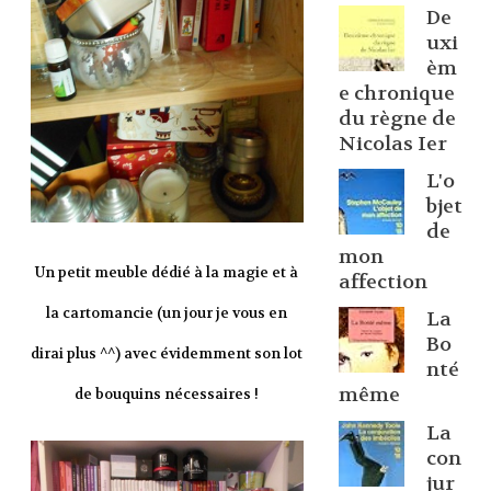
De
uxi
èm
e chronique
du règne de
Nicolas Ier
L'o
bjet
de
mon
Un petit meuble dédié à la magie et à
affection
la cartomancie (un jour je vous en
La
Bo
dirai plus ^^) avec évidemment son lot
nté
même
de bouquins nécessaires !
La
con
jur