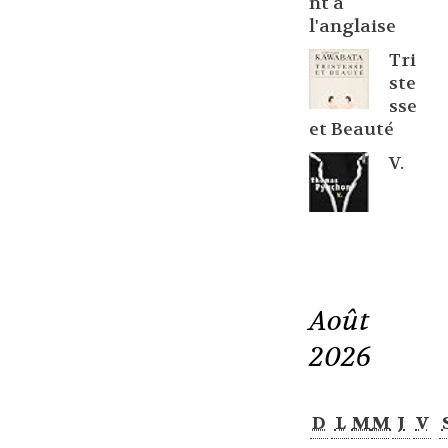
nt à
l'anglaise
Tri
ste
sse
et Beauté
V.
Août
2026
D
L
M
M
J
V