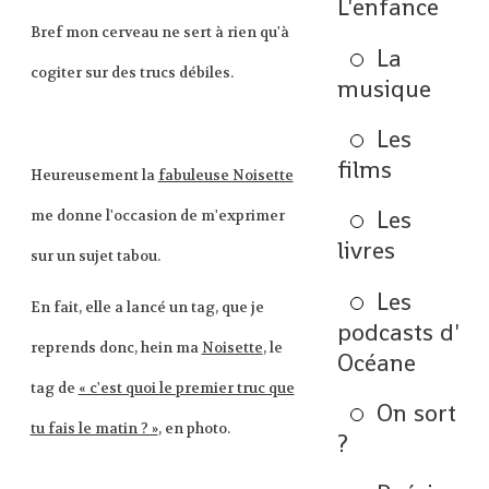
L'enfance
Bref mon cerveau ne sert à rien qu'à
La
cogiter sur des trucs débiles.
musique
Les
films
Heureusement la
fabuleuse Noisette
Les
me donne l'occasion de m'exprimer
livres
sur un sujet tabou.
Les
En fait, elle a lancé un tag, que je
podcasts d'
reprends donc, hein ma
Noisette
, le
Océane
tag de
« c'est quoi le premier truc que
On sort
tu fais le matin ? »
, en photo.
?