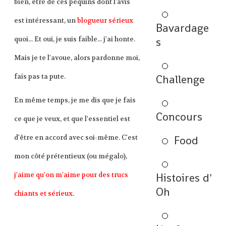
bien, être de ces péquins dont l'avis
est intéressant, un
blogueur sérieux
Bavardage
s
quoi... Et oui, je suis faible... j'ai honte.
Mais je te l'avoue, alors pardonne moi,
fais pas ta pute.
Challenge
En même temps, je me dis que je fais
Concours
ce que je veux, et que l'essentiel est
Food
d'être en accord avec soi-même. C'est
mon côté prétentieux (ou mégalo),
j'aime qu'on m'aime pour des trucs
Histoires d'
Oh
chiants et sérieux
.