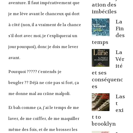
aventure. Il faut impérativement que
ation des
imbéciles
je me lève avant le chanceux qui dort
La
à côté (non, il a vraiment de la chance
Fin
des
s'il dort avec moi, je t'expliquerai un
temps
jour pourquoi), donc je dois me lever
La
avant.
Vér
ité
Pourquoi ????? t'entends-je
et ses
conséquenc
beugler ?? Déjà ne crie pas si fort, ça
es
me donne mal au crâne malpoli.
Las
t
Et bah comme ça, j'ai le temps de me
exi
t to
laver, de me coiffer, de me maquiller
brooklyn
même des fois, et de me brosser les