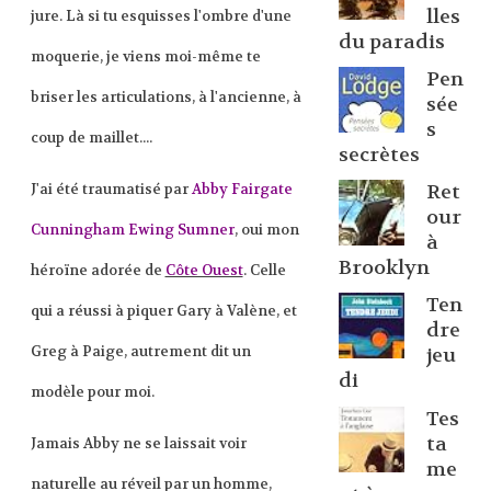
lles
jure. Là si tu esquisses l'ombre d'une
du paradis
moquerie, je viens moi-même te
Pen
briser les articulations, à l'ancienne, à
sée
s
coup de maillet....
secrètes
Ret
J'ai été traumatisé par
Abby Fairgate
our
Cunningham Ewing Sumner
, oui mon
à
Brooklyn
héroïne adorée de
Côte Ouest
. Celle
Ten
qui a réussi à piquer Gary à Valène, et
dre
Greg à Paige, autrement dit un
jeu
di
modèle pour moi.
Tes
ta
Jamais
Abby
ne se laissait voir
me
naturelle au réveil par un homme,