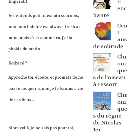
il
Impératif.
enc
hanté
Je t'entends petit mesquin sournois,
Cen
non mon haleine est always fresh as
t
mint, mais c'est comme ça, j'ai la
ans
de solitude
phobie du matin.
Chr
oni
Koikecé ?
que
s de l'oiseau
Approche toi, écoute, et promets de ne
à ressort
pas te moquer, sinon je te bannis à vie
Chr
de ces lieux...
oni
que
s du règne
de Nicolas
Alors voilà, je ne sais pas pour toi,
1er