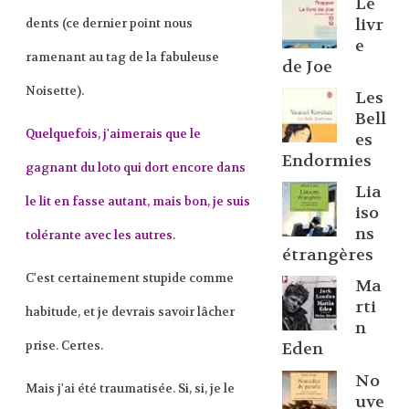
Le
livr
dents (ce dernier point nous
e
ramenant au tag de la fabuleuse
de Joe
Noisette
).
Les
Bell
Quelquefois, j'aimerais que le
es
Endormies
gagnant du loto qui dort encore dans
Lia
le lit en fasse autant, mais bon, je suis
iso
ns
tolérante avec les autres.
étrangères
C'est certainement stupide comme
Ma
rti
habitude, et je devrais savoir lâcher
n
prise. Certes.
Eden
No
Mais j'ai été traumatisée. Si, si, je le
uve