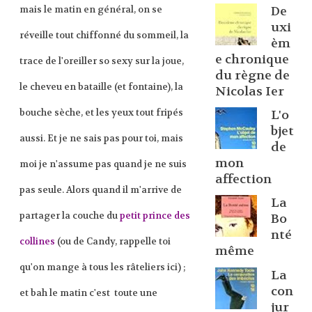
De
mais le matin en général, on se
uxi
réveille tout chiffonné du sommeil, la
èm
e chronique
trace de l'oreiller so sexy sur la joue,
du règne de
le cheveu en bataille (et fontaine), la
Nicolas Ier
bouche sèche, et les yeux tout fripés
L'o
bjet
aussi. Et je ne sais pas pour toi, mais
de
mon
moi je n'assume pas quand je ne suis
affection
pas seule. Alors quand il m'arrive de
La
partager la couche du
petit prince des
Bo
nté
collines
(ou de Candy, rappelle toi
même
qu'on mange à tous les râteliers ici) ;
La
con
et bah le matin c'est toute une
jur