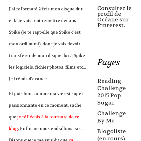
Consultez le
J'ai reformaté 2 fois mon disque dur,
profil de
Océane sur
et là je vais tout remettre dedans
Pinterest.
Spike (je te rappelle que Spike c'est
mon ordi mimi), donc je vais devoir
transférer de mon disque dur à Spike
Pages
les logiciels, fichier photos, films etc...
Je frémis d'avance...
Reading
Challenge
Et puis bon, comme ma vie est super
2015 Pop
Sugar
passionnante en ce moment, sache
Challenge
que
je réfléchis à la tournure de ce
By Me
blog
. Enfin, ne nous emballons pas.
Blogoliste
(en cours)
Disons que je me suis dit que
ça