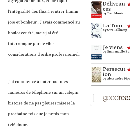
agrégateur de flux, et me taper
Délivran
ces
l'intégralité des flux à rentrer, humm
by
Toni Morrison
joie et bonheur... J'avais commencé au
La Tour
by
Uwe Tellkamp
boulot cet été, mais j'ai été
interrompue par de viles
Je viens
by
Emmanuelle Ba
considérations d'ordre professionnel.
Persecut
ion
by
Alessandro Pip
J'ai commencé à noter tout mes
numéros de téléphone sur un calepin,
histoire de ne pas pleurer misère la
prochaine fois que je perds mon
téléphone.