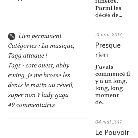
funèbre.
Parmi les
décès de...
21
nov. 2017
Lien permanent
Presque
Catégories :
La musique
,
rien
Tagg attaque !
Tags :
cote ouest
,
abby
J’avais
commencé il
ewing
,
je me brosse les
y a un long,
dents le matin au réveil
,
long, long
super non ? lady gaga
moment
de...
49
commentaires
04
mai 2017
Le Pouvoir