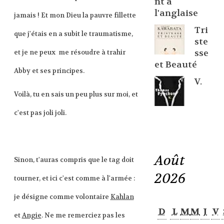
nt à
l'anglaise
jamais ! Et mon Dieu la pauvre fillette
Tri
que j'étais en a subit le traumatisme,
ste
sse
et je ne peux me résoudre à trahir
et Beauté
Abby et ses principes.
V.
Voilà, tu en sais un peu plus sur moi, et
c'est pas joli joli.
Août
Sinon, t'auras compris que le tag doit
2026
tourner, et ici c'est comme à l'armée :
je désigne comme volontaire
Kahlan
D
L
M
M
J
V
et
Angie
. Ne me remerciez pas les