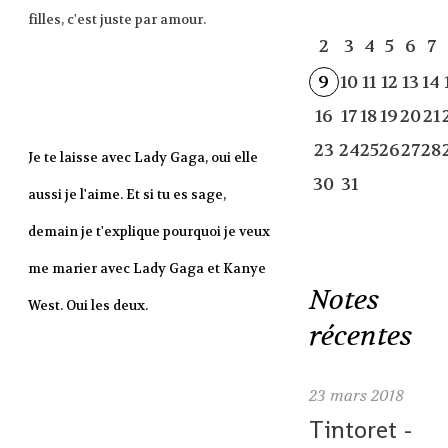
filles, c'est juste par amour.
2
3
4
5
6
7
9
10
11
12
13
14
16
17
18
19
20
21
23
24
25
26
27
28
Je te laisse avec Lady Gaga, oui elle
30
31
aussi je l'aime. Et si tu es sage,
demain je t'explique pourquoi je veux
me marier avec Lady Gaga et Kanye
Notes
West. Oui les deux.
récentes
23
mars 2018
Tintoret -