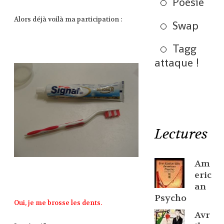
Poésie
Alors déjà voilà ma participation :
Swap
Tagg
attaque !
Lectures
Am
eric
an
Psycho
Oui, je me brosse les dents.
Avr