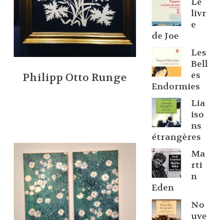
Le
livr
e
de Joe
Les
Bell
es
Philipp Otto Runge
Endormies
Lia
iso
ns
étrangères
Ma
rti
n
Eden
No
uve