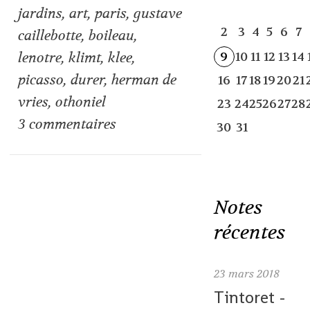
jardins
,
art
,
paris
,
gustave
2
3
4
5
6
7
caillebotte
,
boileau
,
lenotre
,
klimt
,
klee
,
9
10
11
12
13
14
picasso
,
durer
,
herman de
16
17
18
19
20
21
vries
,
othoniel
23
24
25
26
27
28
3
commentaires
30
31
Notes
récentes
23
mars 2018
Tintoret -