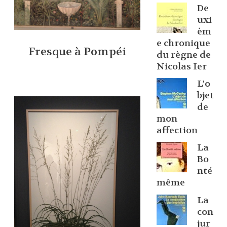
De
uxi
èm
e chronique
Fresque à Pompéi
du règne de
Nicolas Ier
L'o
bjet
de
mon
affection
La
Bo
nté
même
La
con
jur