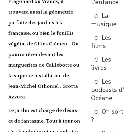
L'enfance
Fragonard ou Vrancx, il
trouvera aussi la géométrie
La
parfaite des jardins à la
musique
française, ou bien le fouillis
Les
végétal de Gilles Clément. On
films
pourra rêver devant les
Les
marguerites de Caillebotte ou
livres
la superbe installation de
Les
Jean-Michel Othoniel : Grotta
podcasts d'
Océane
Azzura.
On sort
Le jardin est chargé de désirs
?
et de fantasme. Tour à tour on
s’y abandonne et on souhaite