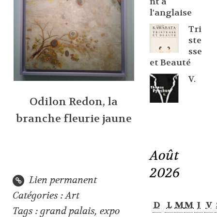
nt à
l'anglaise
Tri
ste
sse
et Beauté
V.
Odilon Redon, la
branche fleurie jaune
Août
2026
Lien permanent
Catégories :
Art
D
L
M
M
J
V
Tags :
grand palais
,
expo