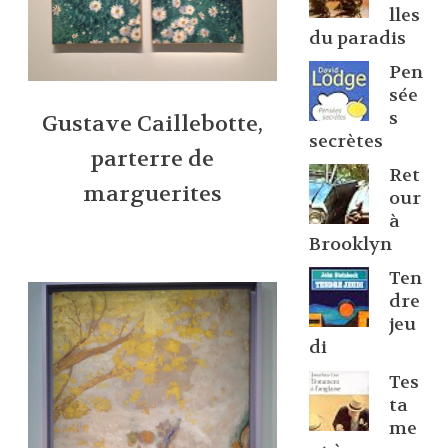
lles
du paradis
Pen
sée
s
Gustave Caillebotte,
secrètes
parterre de
Ret
marguerites
our
à
Brooklyn
Ten
dre
jeu
di
Tes
ta
me