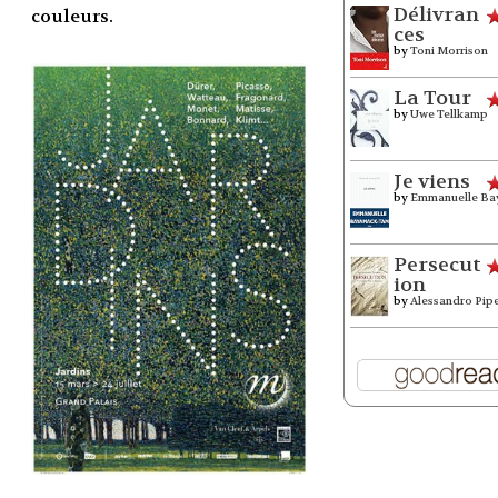
Délivran
couleurs.
ces
by
Toni Morrison
La Tour
by
Uwe Tellkamp
Je viens
by
Emmanuelle Ba
Persecut
ion
by
Alessandro Pip