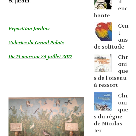
ce jardin.
il
enc
hanté
Cen
Exposition Jardins
t
ans
Galeries du Grand Palais
de solitude
Du 15 mars au 24 juillet 2017
Chr
oni
que
s de l'oiseau
à ressort
Chr
oni
que
s du règne
de Nicolas
1er