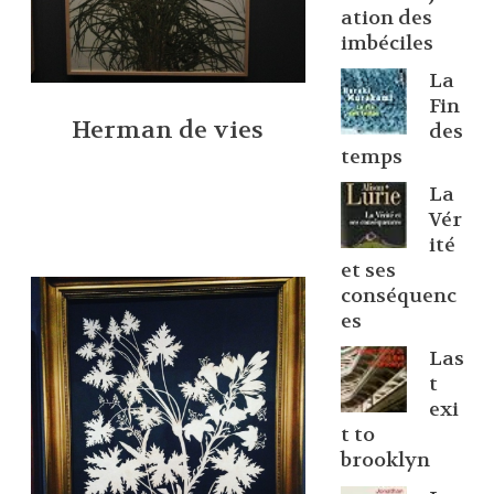
ation des
imbéciles
La
Fin
Herman de vies
des
temps
La
Vér
ité
et ses
conséquenc
es
Las
t
exi
t to
brooklyn