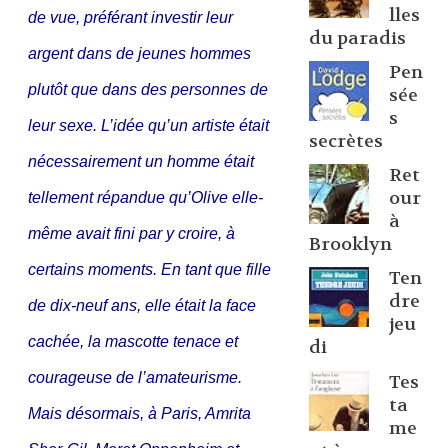
lles
de vue, préférant investir leur
du paradis
argent dans de jeunes hommes
Pen
plutôt que dans des personnes de
sée
s
leur sexe. L’idée qu’un artiste était
secrètes
nécessairement un homme était
Ret
our
tellement répandue qu’Olive elle-
à
même avait fini par y croire, à
Brooklyn
certains moments. En tant que fille
Ten
dre
de dix-neuf ans, elle était la face
jeu
cachée, la mascotte tenace et
di
courageuse de l’amateurisme.
Tes
ta
Mais désormais, à Paris, Amrita
me