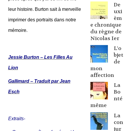
De
leur histoire. Burton sait à merveille
uxi
èm
imprimer des portraits dans notre
e chronique
mémoire.
du règne de
Nicolas Ier
L'o
bjet
Jessie Burton – Les Filles Au
de
Lion
mon
affection
Gallimard – Traduit par Jean
La
Bo
Esch
nté
même
La
Extraits-
con
jur