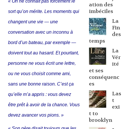
« On ne connaît pas forcément le
ation des
imbéciles
sort qu’on mérite. Les moments qui
La
changent une vie — une
Fin
conversation avec un inconnu à
des
temps
bord d’un bateau, par exemple —
La
doivent tout au hasard. Et pourtant,
Vér
personne ne vous écrit une lettre,
ité
et ses
ou ne vous choisit comme ami,
conséquenc
es
sans une bonne raison. C’est ça
Las
qu’elle m’a appris : vous devez
t
être prêt à avoir de la chance. Vous
exi
t to
devez avancer vos pions. »
brooklyn
« Son père disait toujours que les