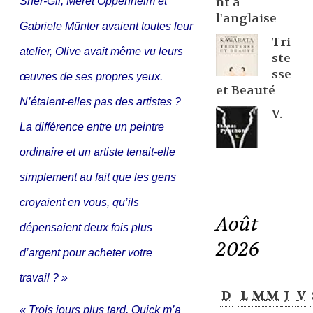
nt à
Sher-Gil, Meret Oppenheim et
l'anglaise
Gabriele Münter avaient toutes leur
Tri
atelier, Olive avait même vu leurs
ste
sse
œuvres de ses propres yeux.
et Beauté
N’étaient-elles pas des artistes ?
V.
La différence entre un peintre
ordinaire et un artiste tenait-elle
simplement au fait que les gens
croyaient en vous, qu’ils
Août
dépensaient deux fois plus
2026
d’argent pour acheter votre
travail ? »
D
L
M
M
J
V
« Trois jours plus tard, Quick m’a