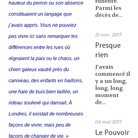
funèbre.
hauteur du perron ou son absence
Parmi les
constituaient un langage que
décès de...
j’avais appris. Vous ne pouviez
21
nov. 2017
pas vivre ici sans remarquer les
Presque
différences entre les rues où
rien
régnaient la paix ou le chaos, un
J’avais
chien galeux vautré près du
commencé il
y a un long,
caniveau, des enfants en haillons,
long, long
une haie de buis bien taillée, un
moment
de...
rideau soulevé qui dansait. À
Londres, il existait de nombreuses
04
mai 2017
façons de vivre, mais peu de
Le Pouvoir
façons de changer de vie. »