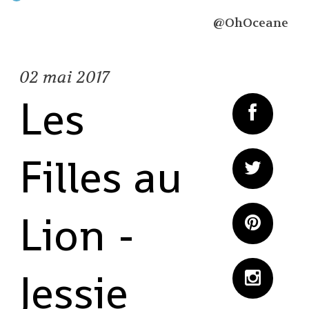
@OhOceane
02
mai 2017
Les
Filles au
Lion -
Jessie