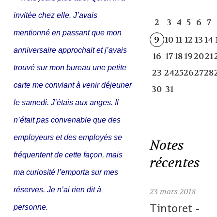
invitée chez elle. J’avais
2
3
4
5
6
7
mentionné en passant que mon
9
10
11
12
13
14
anniversaire approchait et j’avais
16
17
18
19
20
21
trouvé sur mon bureau une petite
23
24
25
26
27
28
carte me conviant à venir déjeuner
30
31
le samedi. J’étais aux anges. Il
n’était pas convenable que des
employeurs et des employés se
Notes
fréquentent de cette façon, mais
récentes
ma curiosité l’emporta sur mes
réserves. Je n’ai rien dit à
23
mars 2018
Tintoret -
personne.