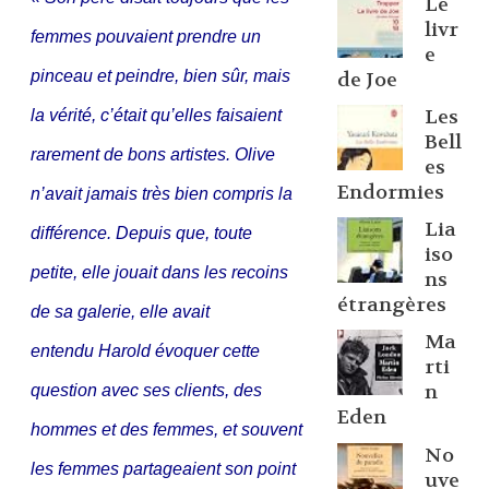
Le
livr
femmes pouvaient prendre un
e
pinceau et peindre, bien sûr, mais
de Joe
Les
la vérité, c’était qu’elles faisaient
Bell
rarement de bons artistes. Olive
es
Endormies
n’avait jamais très bien compris la
Lia
différence. Depuis que, toute
iso
petite, elle jouait dans les recoins
ns
étrangères
de sa galerie, elle avait
Ma
entendu Harold évoquer cette
rti
n
question avec ses clients, des
Eden
hommes et des femmes, et souvent
No
les femmes partageaient son point
uve