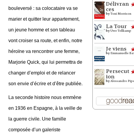
Délivran
bouleversé : sa colocataire va se
ces
by
Toni Morrison
marier et quitter leur appartement,
La Tour
un jeune homme et son tableau
by
Uwe Tellkamp
vont croiser sa route, et enfin, notre
Je viens
héroïne va rencontrer une femme,
by
Emmanuelle Ba
Marjorie Quick, qui lui permettra de
Persecut
changer d’emploi et de relancer
ion
by
Alessandro Pip
son envie d’écrire et d’être publiée.
La seconde histoire nous emmène
en 1936 en Espagne, à la veille de
la guerre civile. Une famille
composée d’un galeriste