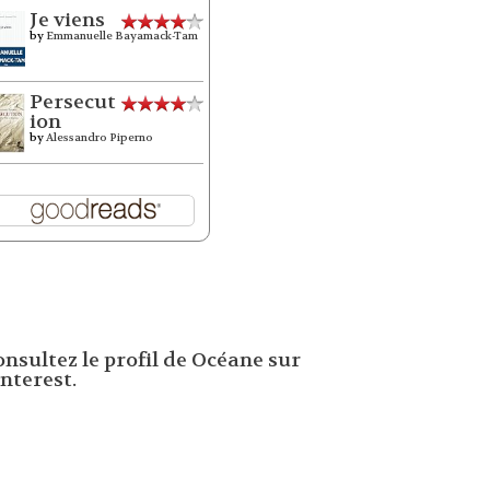
Je viens
by
Emmanuelle Bayamack-Tam
Persecut
ion
by
Alessandro Piperno
onsultez le profil de Océane sur
nterest.