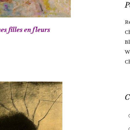
P
R
s filles en fleurs
C
Bl
W
C
C