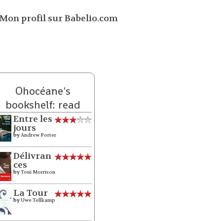
Ohocéane's
bookshelf: read
Entre les
jours
by
Andrew Porter
Délivran
ces
by
Toni Morrison
La Tour
by
Uwe Tellkamp