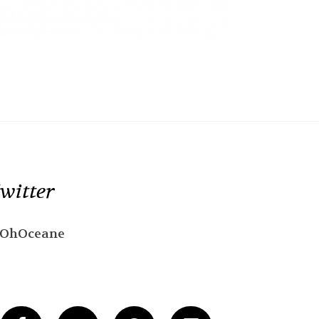
witter
OhOceane