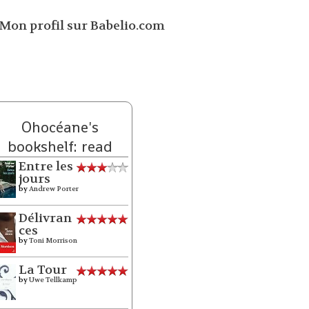
Ohocéane's
bookshelf: read
Entre les
jours
by
Andrew Porter
Délivran
ces
by
Toni Morrison
La Tour
by
Uwe Tellkamp