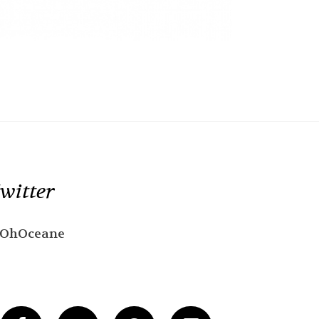
witter
OhOceane