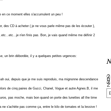
re en ce moment elles s'accumulent un peu !
ter, des CD à acheter ( je ne vous parle même pas de les écouter ),
..etc...etc...je n'en finis pas. Bon, je vais quand même me définir 2
e, un brin débordée, il y a quelques petites urgences:
N
Bah oui, depuis que je me suis reproduis, ma mignonne descendance
Alors de cinq paires de Gucci, Chanel, Vogue et autre Agnes.B, il me
 euros, pas moche, mais bon quand on porte des lunettes all the time
a ne s'achète pas comme ça, entre le kilo de tomates et la lessive !