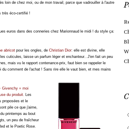
P
ès loin de chez moi, ou de mon travail, parce que vadrouiller à l'autre
très éco-certifié !
R
C
ques euros dans des conneries chez Marionnaud le midi ! du style ça:
Bl
e abricot
pour les ongles, de
Christian Dior
: elle est divine, elle
W
les cuticules, laisse un parfum léger et enchanteur...J'en fait un peu
C
nes, mais vu le rapport contenance-prix, faut bien se rappeler le
i du comment de l'achat ! Sans rire elle le vaut bien, et mes mains
+ Givenchy = moi
C
se du produit.
Les
s proposées et le
ont pile ce que j'aime,
 du printemps au bout
gts, un peu de fraîcheur
Red et le Poetic Rose.