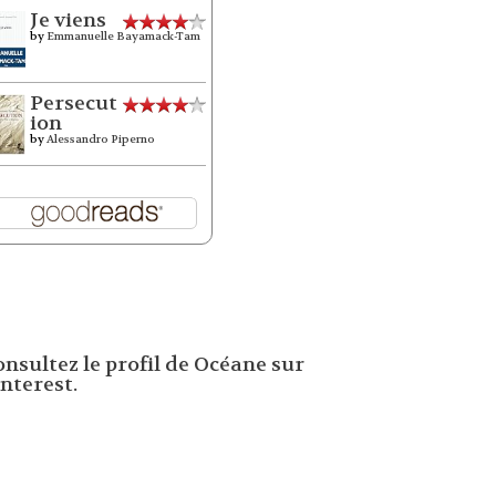
Je viens
by
Emmanuelle Bayamack-Tam
Persecut
ion
by
Alessandro Piperno
onsultez le profil de Océane sur
nterest.