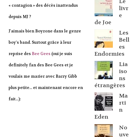
Le
« contagion » des décès inattendus
livr
e
depuis MJ ?
de Joe
J'aimais bien Boyzone dans le genre
Les
Bell
boy's band. Surtout grâce à leur
es
Endormies
reprise des
Bee Gees
(oui je suis
Lia
definitely fan des Bee Gees et je
iso
voulais me marier avec Barry Gibb
ns
étrangères
plus petite... et maintenant encore en
Ma
fait...):
rti
n
Eden
No
uve