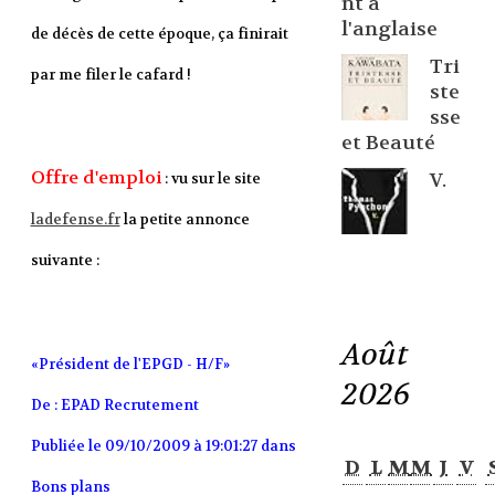
nt à
l'anglaise
de décès de cette époque, ça finirait
Tri
par me filer le cafard !
ste
sse
et Beauté
Offre d'emploi
V.
: vu sur le site
ladefense.fr
la petite annonce
suivante :
Août
«Président de l'EPGD - H/F»
2026
De : EPAD Recrutement
Publiée le 09/10/2009 à 19:01:27 dans
D
L
M
M
J
V
Bons plans