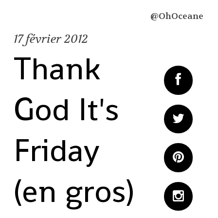
@OhOceane
17
février 2012
Thank
God It's
Friday
(en gros)