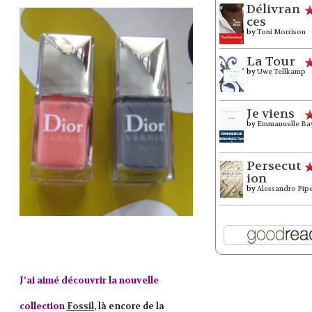
Délivran
ces
by
Toni Morrison
La Tour
by
Uwe Tellkamp
Je viens
by
Emmanuelle Ba
Persecut
ion
by
Alessandro Pip
J’ai aimé découvrir la nouvelle
collection
Fossil
, là encore de la