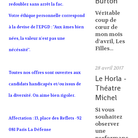
Burton
redoublez sans arrêt la fac.
Véritable
Votre éthique personnelle correspond
coup de
cœur de
à la devise de l'EPGD : "Aux âmes bien
mon mois
nées, la valeur n'est pas une
d’avril, Les
Filles...
nécéssité".
28
avril 2017
Toutes nos offres sont ouvertes aux
Le Horla -
candidats handicapés et/ou issus de
Théatre
la diversité. On aime bien rigoler.
Michel
Si vous
souhaitez
Affectation : 13, place des Reflets -92
observer
081 Paris La Défense
une