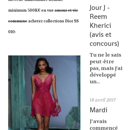
Jour J -
minimum 500K€ en vue
amour et vie
Reem
commune
acheter collections Dior SS
Kherici
010:
(avis et
concours)
Tu ne le sais
peut-être
pas, mais j’ai
développé
un...
18
avril 2017
Mardi
J’avais
commencé