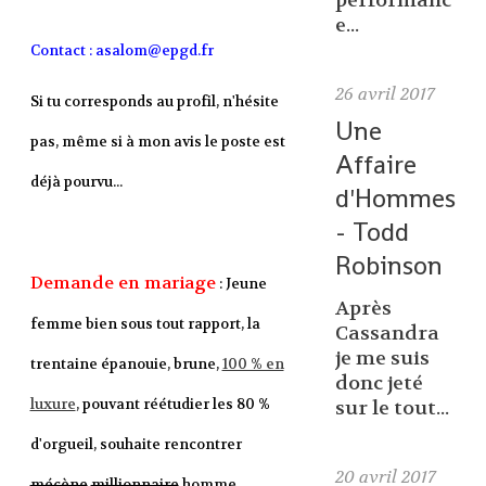
performanc
e...
Contact : asalom@epgd.fr
26
avril 2017
Si tu corresponds au profil, n'hésite
Une
pas, même si à mon avis le poste est
Affaire
déjà pourvu...
d'Hommes
- Todd
Robinson
Demande en mariage
: Jeune
Après
femme bien sous tout rapport, la
Cassandra
je me suis
trentaine épanouie, brune,
100 % en
donc jeté
luxure
, pouvant réétudier les 80 %
sur le tout...
d'orgueil, souhaite rencontrer
20
avril 2017
mécène
millionnaire
homme