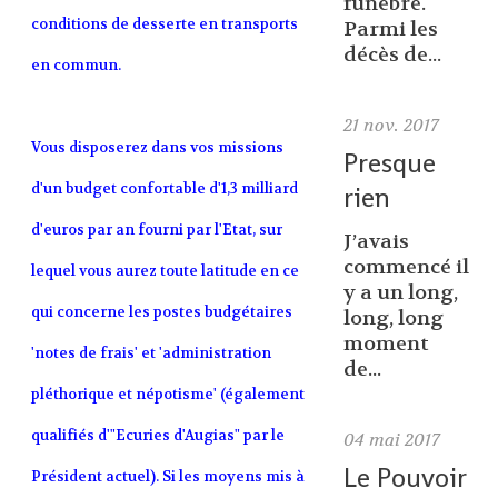
funèbre.
conditions de desserte en transports
Parmi les
décès de...
en commun.
21
nov. 2017
Vous disposerez dans vos missions
Presque
d'un budget confortable d'1,3 milliard
rien
d'euros par an fourni par l'Etat, sur
J’avais
commencé il
lequel vous aurez toute latitude en ce
y a un long,
qui concerne les postes budgétaires
long, long
moment
'notes de frais' et 'administration
de...
pléthorique et népotisme' (également
qualifiés d'"Ecuries d'Augias" par le
04
mai 2017
Le Pouvoir
Président actuel). Si les moyens mis à