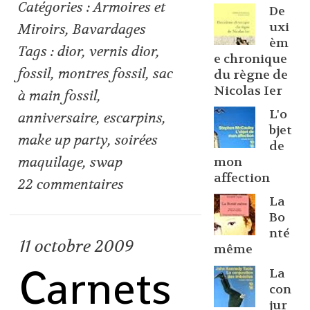
Catégories :
Armoires et
De
uxi
Miroirs
,
Bavardages
èm
Tags :
dior
,
vernis dior
,
e chronique
fossil
,
montres fossil
,
sac
du règne de
Nicolas Ier
à main fossil
,
L'o
anniversaire
,
escarpins
,
bjet
make up party
,
soirées
de
maquilage
,
swap
mon
affection
22
commentaires
La
Bo
nté
11
octobre 2009
même
Carnets
La
con
jur