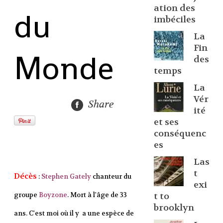
ation des
du
imbéciles
La
Fin
Monde
des
temps
La
Vér
Share
ité
et ses
conséquenc
es
Las
t
Décès
:
Stephen Gately
chanteur du
exi
groupe
Boyzone
. Mort à l'âge de 33
t to
brooklyn
ans. C'est moi où il y a une espèce de