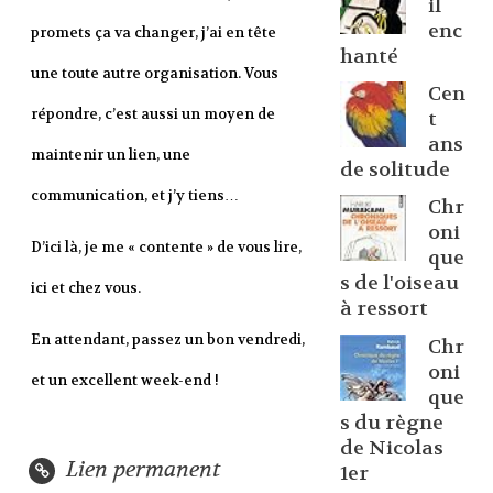
il
enc
promets ça va changer, j’ai en tête
hanté
une toute autre organisation. Vous
Cen
répondre, c’est aussi un moyen de
t
ans
maintenir un lien, une
de solitude
communication, et j’y tiens…
Chr
oni
D’ici là, je me « contente » de vous lire,
que
s de l'oiseau
ici et chez vous.
à ressort
En attendant, passez un bon vendredi,
Chr
oni
et un excellent week-end !
que
s du règne
de Nicolas
Lien permanent
1er