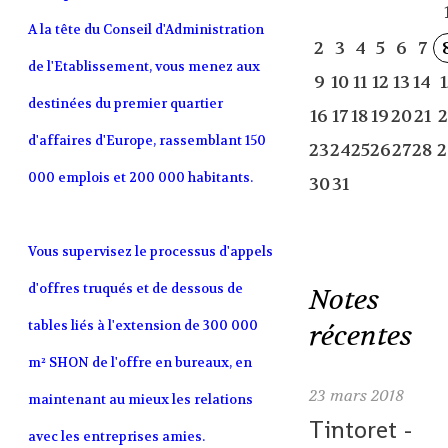
A la tête du Conseil d'Administration
2
3
4
5
6
7
de l'Etablissement, vous menez aux
9
10
11
12
13
14
1
destinées du premier quartier
16
17
18
19
20
21
2
d'affaires d'Europe, rassemblant 150
23
24
25
26
27
28
2
000 emplois et 200 000 habitants.
30
31
Vous supervisez le processus d'appels
d'offres truqués et de dessous de
Notes
tables liés à l'extension de 300 000
récentes
m² SHON de l'offre en bureaux, en
23
mars 2018
maintenant au mieux les relations
Tintoret -
avec les entreprises amies.