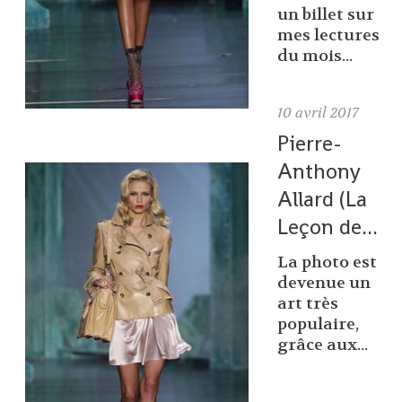
un billet sur
mes lectures
du mois...
10
avril 2017
Pierre-
Anthony
Allard (La
Leçon de...
La photo est
devenue un
art très
populaire,
grâce aux...