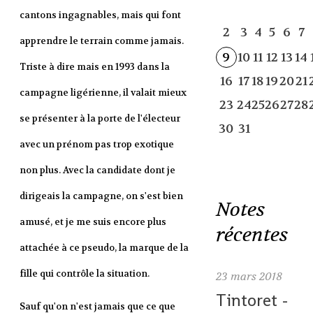
cantons ingagnables, mais qui font
2
3
4
5
6
7
apprendre le terrain comme jamais.
9
10
11
12
13
14
Triste à dire mais en 1993 dans la
16
17
18
19
20
21
campagne ligérienne, il valait mieux
23
24
25
26
27
28
se présenter à la porte de l'électeur
30
31
avec un prénom pas trop exotique
non plus. Avec la candidate dont je
dirigeais la campagne, on s'est bien
Notes
amusé, et je me suis encore plus
récentes
attachée à ce pseudo, la marque de la
fille qui contrôle la situation.
23
mars 2018
Tintoret -
Sauf qu'on n'est jamais que ce que