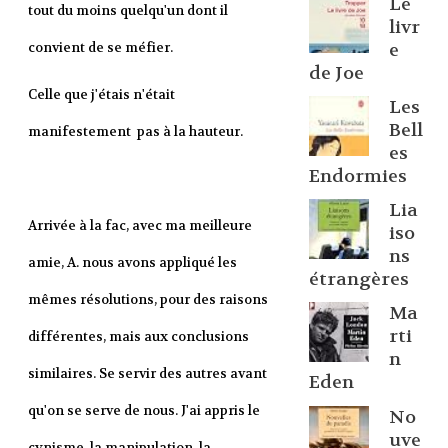
Le
tout du moins quelqu'un dont il
livr
e
convient de se méfier.
de Joe
Celle que j'étais n'était
Les
Bell
manifestement pas à la hauteur.
es
Endormies
Lia
Arrivée à la fac, avec ma meilleure
iso
ns
amie, A. nous avons appliqué les
étrangères
mêmes résolutions, pour des raisons
Ma
rti
différentes, mais aux conclusions
n
similaires.
Se servir des autres avant
Eden
qu'on se serve de nous.
J'ai appris le
No
uve
cynisme, la manipulation, la