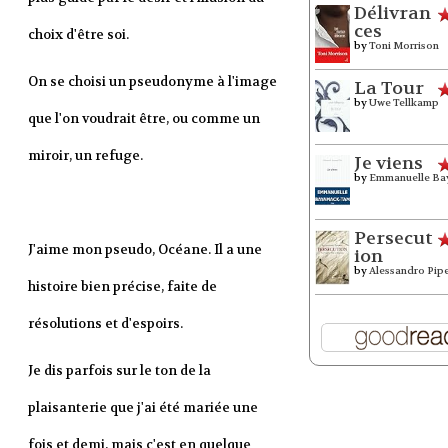
Délivran
ces
choix d'être soi.
by
Toni Morrison
On se choisi un pseudonyme à l'image
La Tour
by
Uwe Tellkamp
que l'on voudrait être, ou comme un
miroir, un refuge.
Je viens
by
Emmanuelle Ba
Persecut
J'aime mon pseudo, Océane. Il a une
ion
by
Alessandro Pip
histoire bien précise, faite de
résolutions et d'espoirs.
Je dis parfois sur le ton de la
plaisanterie que j'ai été mariée une
fois et demi, mais c'est en quelque