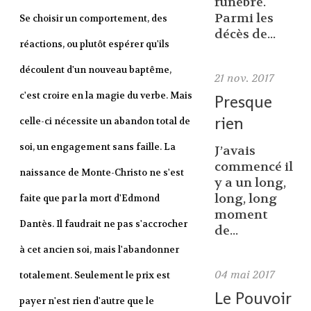
funèbre.
Parmi les
Se choisir un comportement, des
décès de...
réactions, ou plutôt espérer qu'ils
découlent d'un nouveau baptême,
21
nov. 2017
c'est croire en la magie du verbe.
Mais
Presque
rien
celle-ci nécessite un abandon total de
soi, un engagement sans faille. La
J’avais
commencé il
naissance de Monte-Christo ne s'est
y a un long,
long, long
faite que par la mort d'Edmond
moment
Dantès. Il faudrait ne pas s'accrocher
de...
à cet ancien soi, mais l'abandonner
04
mai 2017
totalement. Seulement le prix est
Le Pouvoir
payer n'est rien d'autre que le