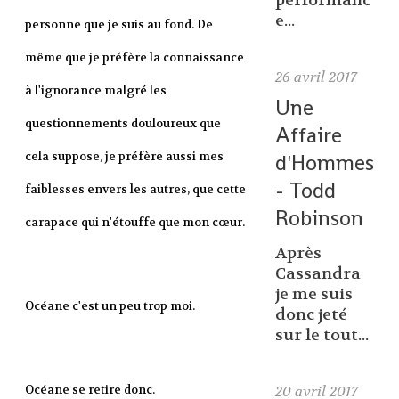
performanc
e...
personne que je suis au fond. De
même que je préfère la connaissance
26
avril 2017
à l'ignorance malgré les
Une
questionnements douloureux que
Affaire
cela suppose, je préfère aussi mes
d'Hommes
- Todd
faiblesses envers les autres, que cette
Robinson
carapace qui n'étouffe que mon cœur.
Après
Cassandra
je me suis
Océane c'est un peu trop moi.
donc jeté
sur le tout...
Océane se retire donc.
20
avril 2017