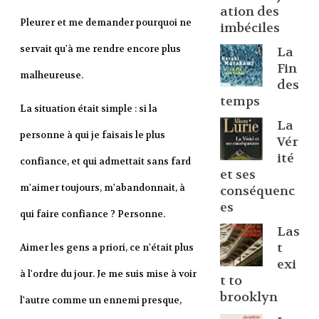
ation des
Pleurer et me demander pourquoi ne
imbéciles
servait qu'à me rendre encore plus
La
Fin
malheureuse.
des
temps
La situation était simple : si la
La
personne à qui je faisais le plus
Vér
ité
confiance, et qui admettait sans fard
et ses
m'aimer toujours, m'abandonnait, à
conséquenc
es
qui faire confiance ?
Personne.
Las
t
Aimer les gens a priori, ce n'était plus
exi
à l'ordre du jour. Je me suis mise à voir
t to
brooklyn
l'autre comme un ennemi presque,