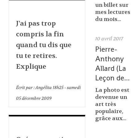
un billet sur
mes lectures
du mois...
J'ai pas trop
compris la fin
10
avril 2017
quand tu dis que
Pierre-
tu te retires.
Anthony
Explique
Allard (La
Leçon de...
Écrit par :
Angélita
18h25
-
samedi
La photo est
devenue un
05
décembre 2009
art très
populaire,
grâce aux...