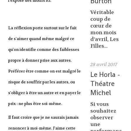
Burton
l'exposé des motifs ici.
Véritable
coup de
cœur de
La réflexion porte surtout sur le fait
mon mois
d’avril, Les
de s'aimer quand même malgré ce
Filles...
qu'on identifie comme des faiblesses
propre à donner prise aux autres.
28
avril 2017
Préférer être comme on est malgré le
Le Horla -
Théatre
risque de souffrir par les autres, ou
Michel
s'obliger à être un autre et en payer le
Si vous
prix : ne plus être soi-même.
souhaitez
observer
Il faut croire que je ne saurais jamais
une
renoncer à moi-même. J'aime cette