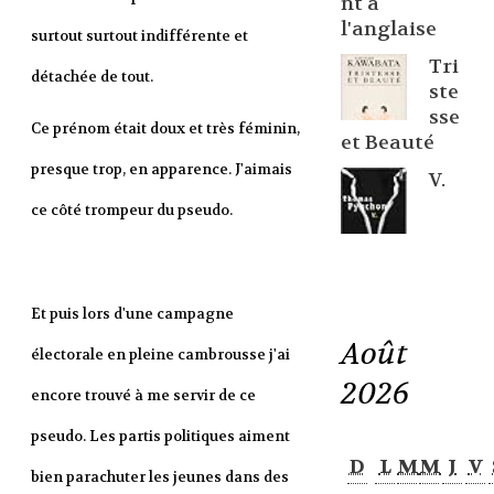
nt à
l'anglaise
surtout surtout indifférente et
Tri
détachée de tout.
ste
sse
Ce prénom était doux et très féminin,
et Beauté
presque trop, en apparence. J'aimais
V.
ce côté trompeur du pseudo.
Et puis lors d'une campagne
Août
électorale en pleine cambrousse j'ai
2026
encore trouvé à me servir de ce
pseudo. Les partis politiques aiment
D
L
M
M
J
V
bien parachuter les jeunes dans des