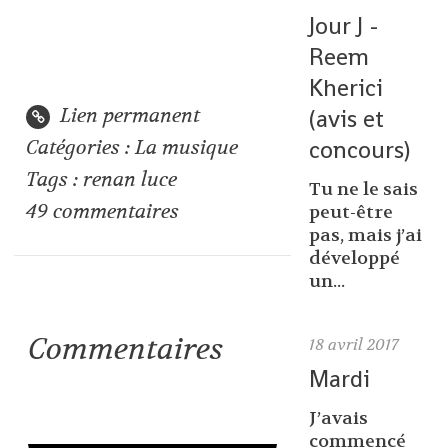
Jour J -
Reem
Kherici
Lien permanent
(avis et
concours)
Catégories :
La musique
Tags :
renan luce
Tu ne le sais
49
commentaires
peut-être
pas, mais j’ai
développé
un...
Commentaires
18
avril 2017
Mardi
J’avais
commencé