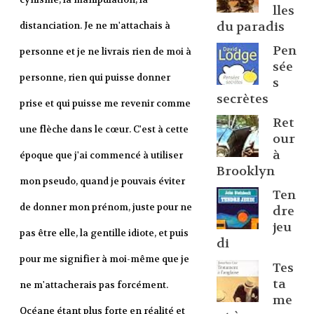
lles
du paradis
distanciation. Je ne m'attachais à
Pen
personne et je ne livrais rien de moi à
sée
personne, rien qui puisse donner
s
secrètes
prise et qui puisse me revenir comme
Ret
une flèche dans le cœur. C'est à cette
our
à
époque que j'ai commencé à utiliser
Brooklyn
mon pseudo, quand je pouvais éviter
Ten
de donner mon prénom,
juste pour ne
dre
jeu
pas être elle
, la gentille idiote, et puis
di
pour me signifier à moi-même que je
Tes
ta
ne m'attacherais pas forcément.
me
Océane étant plus forte en réalité et