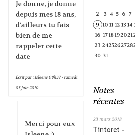
Je donne, je donne
depuis mes 18 ans,
2
3
4
5
6
7
d'ailleurs tu fais
9
10
11
12
13
14
bien de me
16
17
18
19
20
21
rappeler cette
23
24
25
26
27
28
30
31
date
Écrit par :
Isleene
08h37
-
samedi
05
juin 2010
Notes
récentes
23
mars 2018
Merci pour eux
Tintoret -
Isleene :)