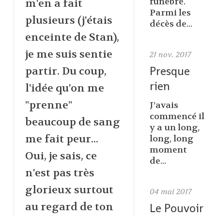
funèbre.
m'en a fait
Parmi les
plusieurs (j'étais
décès de...
enceinte de Stan),
je me suis sentie
21
nov. 2017
Presque
partir. Du coup,
rien
l'idée qu'on me
"prenne"
J’avais
commencé il
beaucoup de sang
y a un long,
me fait peur...
long, long
moment
Oui, je sais, ce
de...
n'est pas très
glorieux surtout
04
mai 2017
au regard de ton
Le Pouvoir