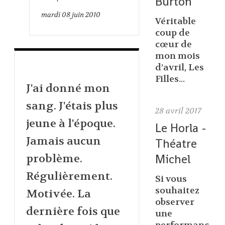
Burton
mardi 08
juin 2010
Véritable
coup de
cœur de
mon mois
d’avril, Les
Filles...
J'ai donné mon
sang. J'étais plus
28
avril 2017
jeune à l'époque.
Le Horla -
Jamais aucun
Théatre
Michel
problème.
Régulièrement.
Si vous
souhaitez
Motivée. La
observer
dernière fois que
une