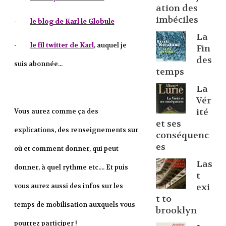
ation des
imbéciles
-
le blog de Karl le Globule
La
-
le fil twitter de Karl
, auquel je
Fin
des
suis abonnée...
temps
La
Vér
ité
Vous aurez comme ça des
et ses
explications, des renseignements sur
conséquenc
es
où et comment donner, qui peut
Las
donner, à quel rythme etc.... Et puis
t
vous aurez aussi des infos sur les
exi
t to
temps de mobilisation auxquels vous
brooklyn
pourrez participer !