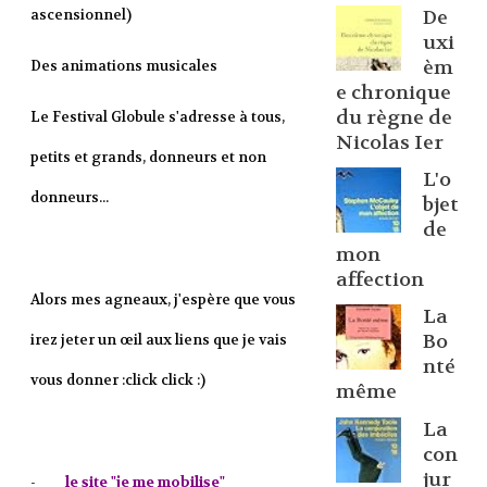
De
ascensionnel)
uxi
èm
Des animations musicales
e chronique
du règne de
Le Festival Globule s'adresse à tous,
Nicolas Ier
petits et grands, donneurs et non
L'o
donneurs...
bjet
de
mon
affection
Alors mes agneaux, j'espère que vous
La
Bo
irez jeter un œil aux liens que je vais
nté
vous donner :click click :)
même
La
con
jur
-
le site "je me mobilise"