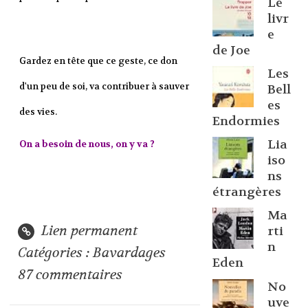
Le
livr
e
de Joe
Gardez en tête que ce geste, ce don
Les
d'un peu de soi, va contribuer à sauver
Bell
es
des vies.
Endormies
Lia
On a besoin de nous, on y va ?
iso
ns
étrangères
Ma
Lien permanent
rti
n
Catégories :
Bavardages
Eden
87
commentaires
No
uve