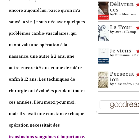
Délivran
ces
encore aujourd'hui, parce qu'on m'a
by
Toni Morrison
sauvé la vie. Je suis née avec quelques
La Tour
by
Uwe Tellkamp
problèmes cardio-vasculaires, qui
m'ont valu une opération à la
Je viens
by
Emmanuelle Ba
nassance, une autre à 2 ans, une
autre encore à 5 ans et une dernière
Persecut
ion
enfin à 12 ans. Les techniques de
by
Alessandro Pip
chirurgie ont évoluées pendant toutes
ces années, Dieu merci pour moi,
mais il y avait une constance : chaque
opération nécessitait des
transfusions sanguines d'importance
.