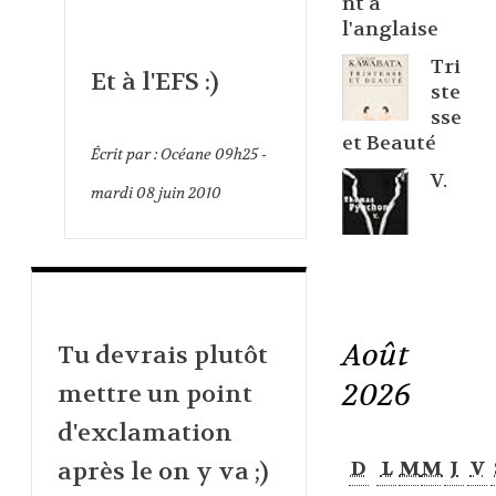
nt à
l'anglaise
Tri
Et à l'EFS :)
ste
sse
et Beauté
Écrit par :
Océane
09h25
-
V.
mardi 08
juin 2010
Août
Tu devrais plutôt
2026
mettre un point
d'exclamation
après le on y va ;)
D
L
M
M
J
V