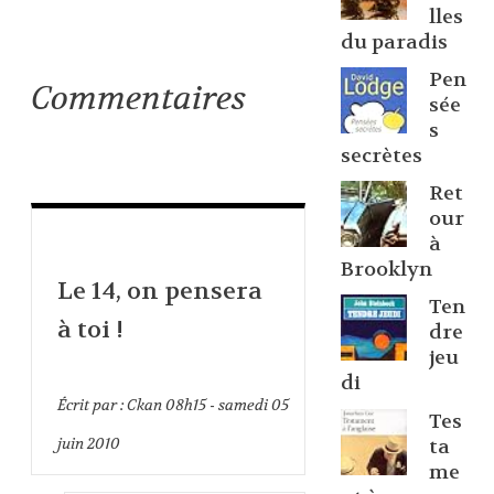
lles
du paradis
Pen
Commentaires
sée
s
secrètes
Ret
our
à
Brooklyn
Le 14, on pensera
Ten
à toi !
dre
jeu
di
Écrit par :
Ckan
08h15
-
samedi 05
Tes
juin 2010
ta
me