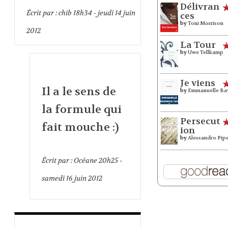
Délivran
Écrit par :
chib
18h34
-
jeudi 14
juin
ces
by
Toni Morrison
2012
La Tour
by
Uwe Tellkamp
Je viens
Il a le sens de
by
Emmanuelle Ba
la formule qui
Persecut
fait mouche :)
ion
by
Alessandro Pip
Écrit par :
Océane
20h25
-
samedi 16
juin 2012