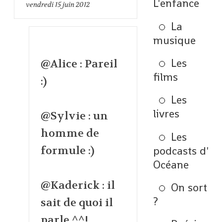
L'enfance
vendredi 15
juin 2012
La
musique
Les
@Alice : Pareil
films
:)
Les
livres
@Sylvie : un
homme de
Les
podcasts d'
formule :)
Océane
@Kaderick : il
On sort
?
sait de quoi il
parle ^^!