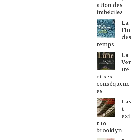
ation des
imbéciles
La
Fin
des
temps
La
Vér
ité
et ses
conséquenc
es
Las
t
exi
t to
brooklyn