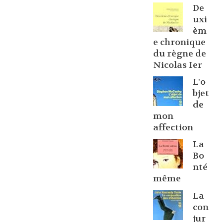
De
uxi
èm
e chronique
du règne de
Nicolas Ier
L'o
bjet
de
mon
affection
La
Bo
nté
même
La
con
jur