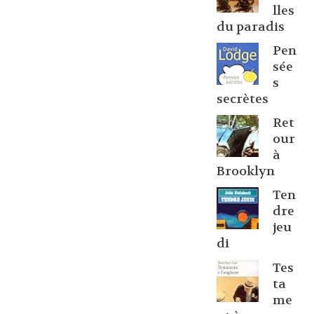
lles
du paradis
Pen
sée
s
secrètes
Ret
our
à
Brooklyn
Ten
dre
jeu
di
Tes
ta
me