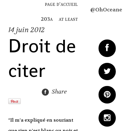
page d'accueil
@OhOceane
at least
14
juin 2012
Droit de
citer
Share
“Il m’a expliqué en souriant
que rien n’est blanc ou noir et