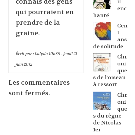
connais des gens
il
enc
qui pourraient en
hanté
prendre de la
Cen
graine.
t
ans
de solitude
Écrit par :
Lalydo
10h35
-
jeudi 21
Chr
oni
juin 2012
que
s de l'oiseau
Les commentaires
à ressort
sont fermés.
Chr
oni
que
s du règne
de Nicolas
1er