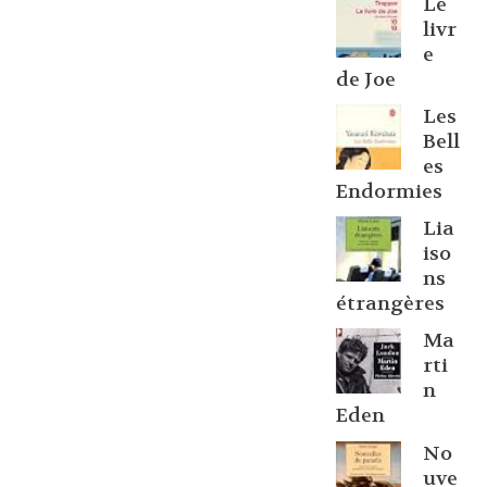
Le
livr
e
de Joe
Les
Bell
es
Endormies
Lia
iso
ns
étrangères
Ma
rti
n
Eden
No
uve