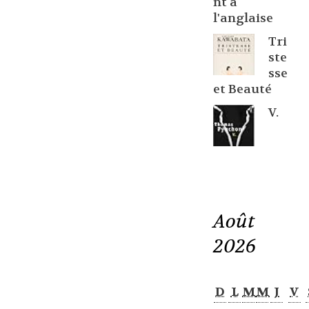
nt à
l'anglaise
Tri
ste
sse
et Beauté
V.
Août
2026
D
L
M
M
J
V