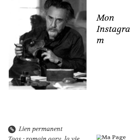
Mon
Instagra
m
Lien permanent
Tags :
romain gary
,
la vie