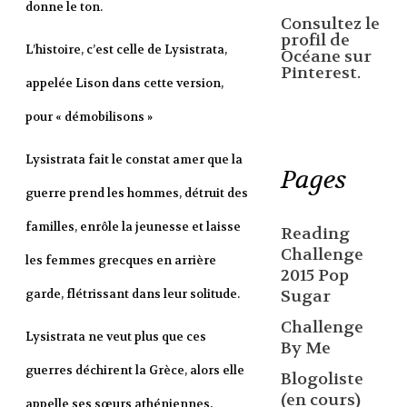
donne le ton.
Consultez le
profil de
L’histoire, c’est celle de Lysistrata,
Océane sur
Pinterest.
appelée Lison dans cette version,
pour « démobilisons »
Lysistrata fait le constat amer que la
Pages
guerre prend les hommes, détruit des
familles, enrôle la jeunesse et laisse
Reading
Challenge
les femmes grecques en arrière
2015 Pop
Sugar
garde, flétrissant dans leur solitude.
Challenge
Lysistrata ne veut plus que ces
By Me
guerres déchirent la Grèce, alors elle
Blogoliste
(en cours)
appelle ses sœurs athéniennes,