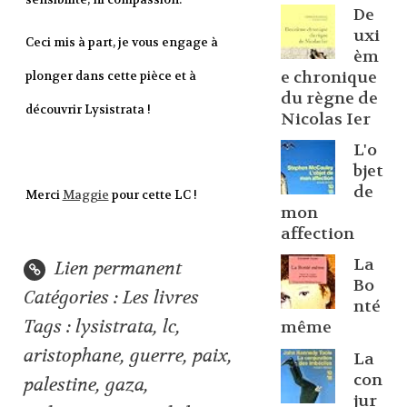
De
uxi
Ceci mis à part, je vous engage à
èm
e chronique
plonger dans cette pièce et à
du règne de
découvrir Lysistrata !
Nicolas Ier
L'o
bjet
de
Merci
Maggie
pour cette LC !
mon
affection
La
Lien permanent
Bo
Catégories :
Les livres
nté
Tags :
lysistrata
,
lc
,
même
aristophane
,
guerre
,
paix
,
La
con
palestine
,
gaza
,
jur