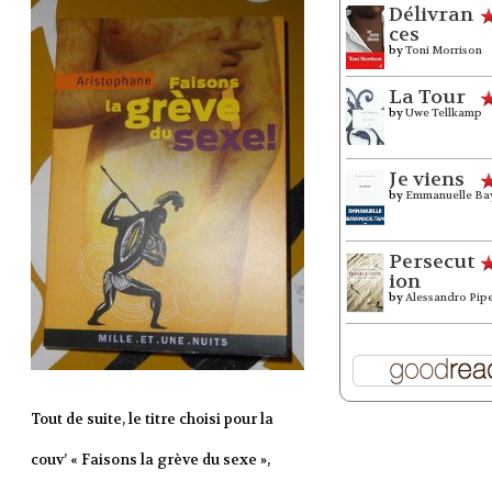
Délivran
ces
by
Toni Morrison
La Tour
by
Uwe Tellkamp
Je viens
by
Emmanuelle Ba
Persecut
ion
by
Alessandro Pip
Tout de suite, le titre choisi pour la
couv’ « Faisons la grève du sexe »,