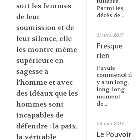
funèbre.
sort les femmes
Parmi les
décès de...
de leur
soumission et de
21
nov. 2017
leur silence, elle
Presque
les montre même
rien
supérieure en
J’avais
sagesse à
commencé il
l'homme et avec
y a un long,
long, long
des idéaux que les
moment
hommes sont
de...
incapables de
04
mai 2017
défendre : la paix,
Le Pouvoir
la véritable