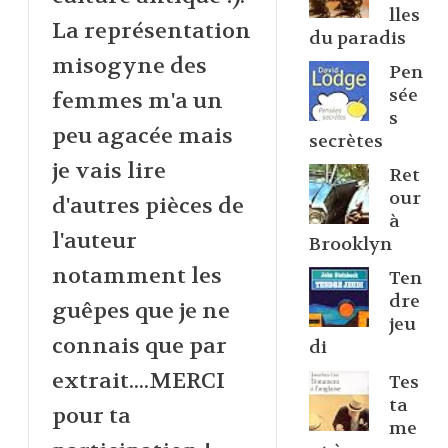
lles
La représentation
du paradis
misogyne des
Pen
sée
femmes m'a un
s
peu agacée mais
secrètes
je vais lire
Ret
our
d'autres pièces de
à
l'auteur
Brooklyn
notamment les
Ten
dre
guêpes que je ne
jeu
connais que par
di
extrait....MERCI
Tes
ta
pour ta
me