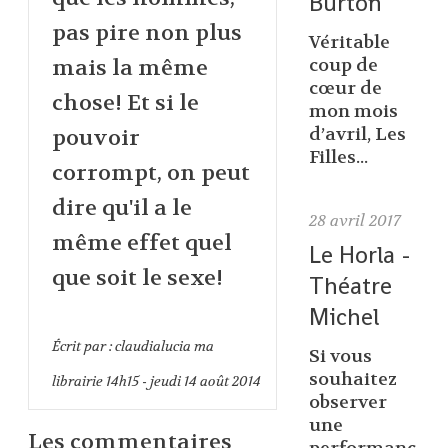
Burton
pas pire non plus
Véritable
mais la même
coup de
cœur de
chose! Et si le
mon mois
d’avril, Les
pouvoir
Filles...
corrompt, on peut
dire qu'il a le
28
avril 2017
même effet quel
Le Horla -
que soit le sexe!
Théatre
Michel
Écrit par :
claudialucia ma
Si vous
souhaitez
librairie
14h15
-
jeudi 14
août 2014
observer
une
Les commentaires