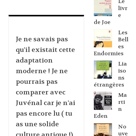
Le
livr
e
de Joe
Les
Je ne savais pas
Bell
es
qu'il existait cette
Endormies
adaptation
Lia
moderne ! Je ne
iso
ns
pourrais pas
étrangères
comparer avec
Ma
Juvénal car je n'ai
rti
n
pas encore lu ( tu
Eden
as une solide
No
uve
culture antique !).