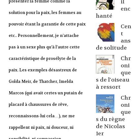
il
présenter la femme comme la
enc
solution pour la paix, les femmes au
hanté
pouvoir étant la garantie de cette paix
Cen
t
etc.. Personnellement, je n’attache
ans
de solitude
pas à un sexe plus qu’à l’autre cette
Chr
caractéristique de prosélyte de la
oni
paix. Les exemples désastreux de
que
s de l'oiseau
Golda Meir, de Thatcher, Imelda
à ressort
Marcos (qui avait certes un putain de
Chr
oni
placard à chaussures de rêve,
que
reconnaissons-lui cela…), ne me
s du règne
de Nicolas
rappellent ni paix, ni douceur, ni
1er
sensibilité, ni compassion.