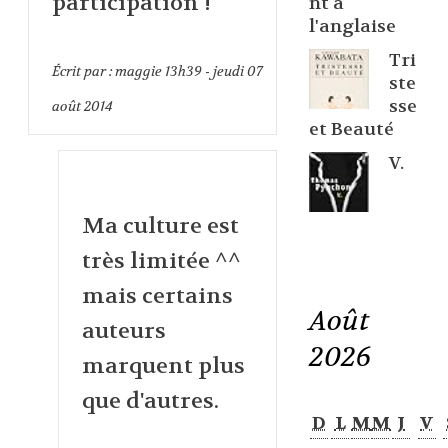
participation !
nt à
l'anglaise
Tri
Écrit par :
maggie
13h39
-
jeudi 07
ste
sse
août 2014
et Beauté
V.
Ma culture est
très limitée ^^
mais certains
Août
auteurs
2026
marquent plus
que d'autres.
D
L
M
M
J
V