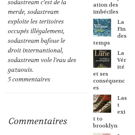
sodastream c'est de la
ation des
merde
,
sodastream
imbéciles
exploite les teritoires
La
Fin
occupés illégalement
,
des
sodastream bafoue le
temps
droit internantional
,
La
sodastream vole l'eau des
Vér
ité
gazaouis.
et ses
5
commentaires
conséquenc
es
Las
t
exi
Commentaires
t to
brooklyn