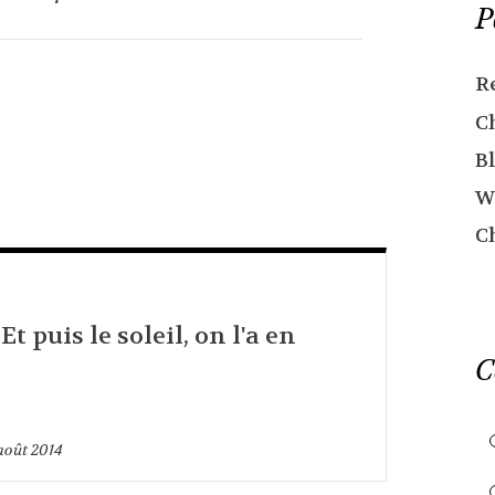
P
R
C
Bl
W
C
 Et puis le soleil, on l'a en
C
août 2014