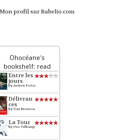
Ohocéane's
bookshelf: read
Entre les
jours
by
Andrew Porter
Délivran
ces
by
Toni Morrison
La Tour
by
Uwe Tellkamp