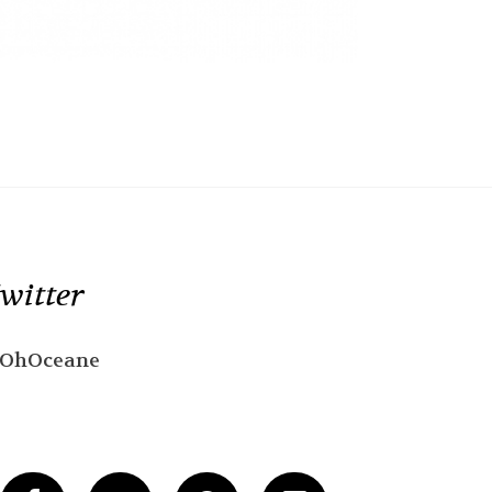
witter
OhOceane