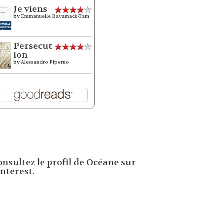
Je viens
by
Emmanuelle Bayamack-Tam
Persecut
ion
by
Alessandro Piperno
onsultez le profil de Océane sur
nterest.