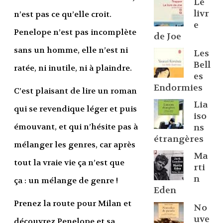
Le
livr
n’est pas ce qu’elle croit.
e
Penelope n’est pas incomplète
de Joe
sans un homme, elle n’est ni
Les
Bell
ratée, ni inutile, ni à plaindre.
es
Endormies
C’est plaisant de lire un roman
Lia
qui se revendique léger et puis
iso
émouvant, et qui n’hésite pas à
ns
étrangères
mélanger les genres, car après
Ma
tout la vraie vie ça n’est que
rti
n
ça : un mélange de genre !
Eden
Prenez la route pour Milan et
No
uve
découvrez Penelope et sa