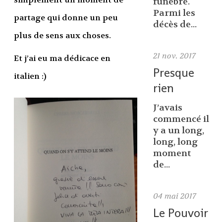
funèbre.
Parmi les
partage qui donne un peu
décès de...
plus de sens aux choses.
21
nov. 2017
Et j’ai eu ma dédicace en
Presque
italien :)
rien
J’avais
commencé il
y a un long,
long, long
moment
de...
04
mai 2017
Le Pouvoir