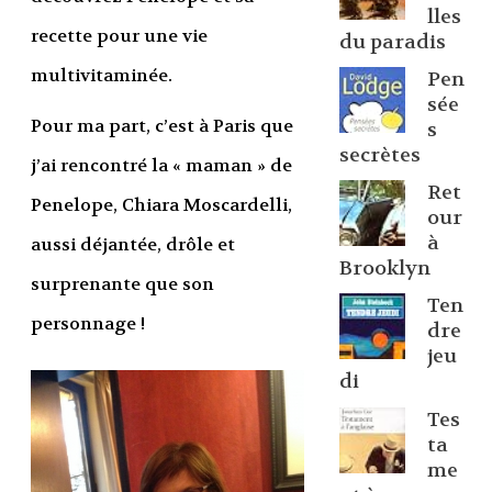
lles
recette pour une vie
du paradis
multivitaminée.
Pen
sée
Pour ma part, c’est à Paris que
s
secrètes
j’ai rencontré la « maman » de
Ret
Penelope, Chiara Moscardelli,
our
à
aussi déjantée, drôle et
Brooklyn
surprenante que son
Ten
personnage !
dre
jeu
di
Tes
ta
me