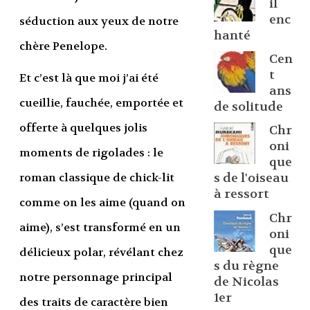
il
enc
séduction aux yeux de notre
hanté
chère Penelope.
Cen
t
Et c’est là que moi j’ai été
ans
cueillie, fauchée, emportée et
de solitude
offerte à quelques jolis
Chr
oni
moments de rigolades : le
que
roman classique de chick-lit
s de l'oiseau
à ressort
comme on les aime (quand on
Chr
aime), s’est transformé en un
oni
que
délicieux polar, révélant chez
s du règne
notre personnage principal
de Nicolas
1er
des traits de caractère bien