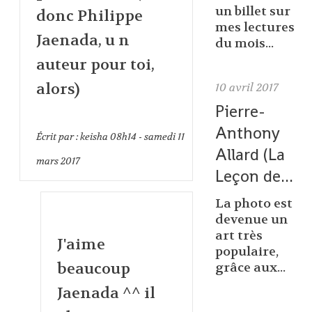
un billet sur
donc Philippe
mes lectures
Jaenada, u n
du mois...
auteur pour toi,
alors)
10
avril 2017
Pierre-
Anthony
Écrit par :
keisha
08h14
-
samedi 11
Allard (La
mars 2017
Leçon de...
La photo est
devenue un
art très
J'aime
populaire,
beaucoup
grâce aux...
Jaenada ^^ il