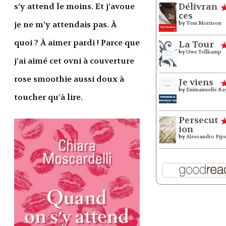
s’y attend le moins. Et j’avoue
Délivran
ces
je ne m’y attendais pas. À
by
Toni Morrison
quoi ? À aimer pardi ! Parce que
La Tour
by
Uwe Tellkamp
j’ai aimé cet ovni à couverture
rose smoothie aussi doux à
Je viens
by
Emmanuelle Ba
toucher qu’à lire.
Persecut
ion
by
Alessandro Pip