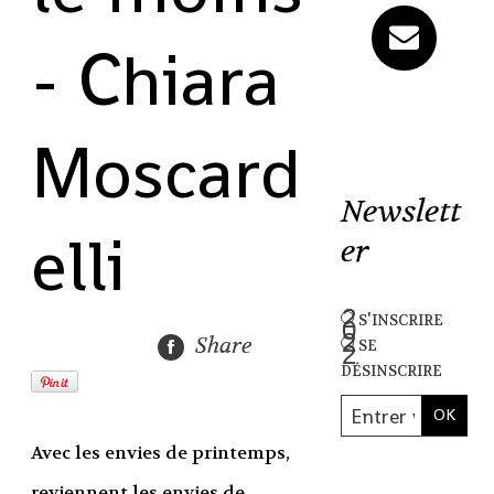
- Chiara
Moscard
Newslett
elli
er
s'inscrire
Share
se
désinscrire
Avec les envies de printemps,
reviennent les envies de