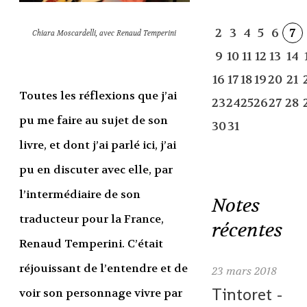
2
3
4
5
6
7
Chiara Moscardelli, avec Renaud Temperini
9
10
11
12
13
14
16
17
18
19
20
21
Toutes les réflexions que j’ai
23
24
25
26
27
28
pu me faire au sujet de son
30
31
livre, et dont j’ai parlé ici, j’ai
pu en discuter avec elle, par
l’intermédiaire de son
Notes
traducteur pour la France,
récentes
Renaud Temperini. C’était
réjouissant de l’entendre et de
23
mars 2018
Tintoret -
voir son personnage vivre par