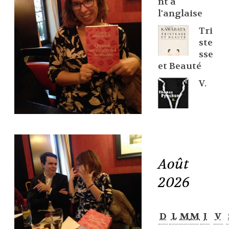
nt à
l'anglaise
Tri
ste
sse
et Beauté
V.
Août
2026
D
L
M
M
J
V