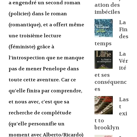
a engendré un second roman
ation des
imbéciles
(policier) dans le roman
La
(romantique), et a offert même
Fin
une troisième lecture
des
temps
(féministe) grâce à
La
l’introspection que ne manque
Vér
ité
pas de mener Penelope dans
et ses
toute cette aventure. Car ce
conséquenc
es
qu’elle finira par comprendre,
Las
et nous avec, c’est que sa
t
recherche de complétude
exi
t to
(qu’elle personnifie un
brooklyn
moment avec Alberto/Ricardo)