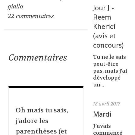
giallo
Jour J -
22
commentaires
Reem
Kherici
(avis et
concours)
Commentaires
Tu ne le sais
peut-être
pas, mais j’ai
développé
un...
18
avril 2017
Oh mais tu sais,
Mardi
j'adore les
J’avais
parenthèses (et
commencé