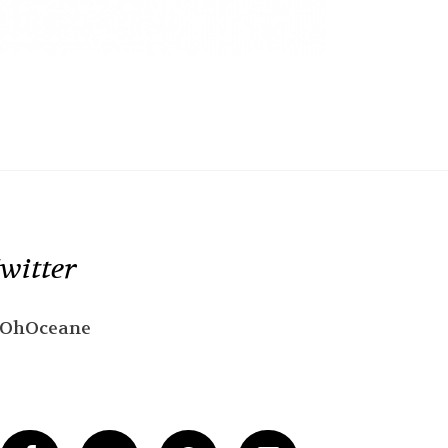
witter
OhOceane