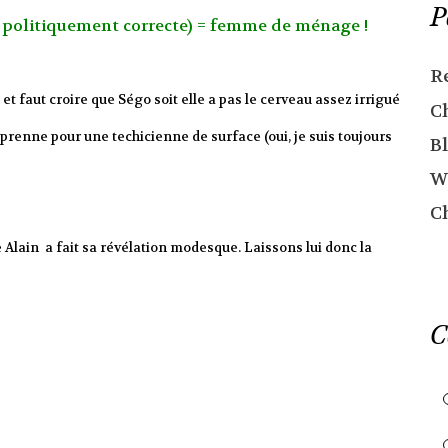
P
 politiquement correcte) = femme de ménage !
R
t faut croire que Ségo soit elle a pas le cerveau assez irrigué
C
 prenne pour une techicienne de surface (oui, je suis toujours
Bl
W
C
Alain a fait sa révélation modesque. Laissons lui donc la
C