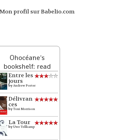
Ohocéane's
bookshelf: read
Entre les
jours
by
Andrew Porter
Délivran
ces
by
Toni Morrison
La Tour
by
Uwe Tellkamp