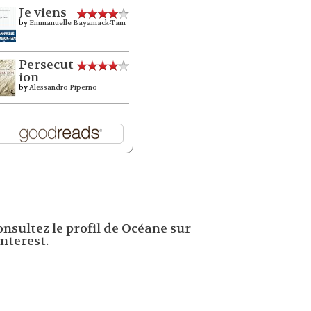
Je viens
by
Emmanuelle Bayamack-Tam
Persecut
ion
by
Alessandro Piperno
onsultez le profil de Océane sur
nterest.