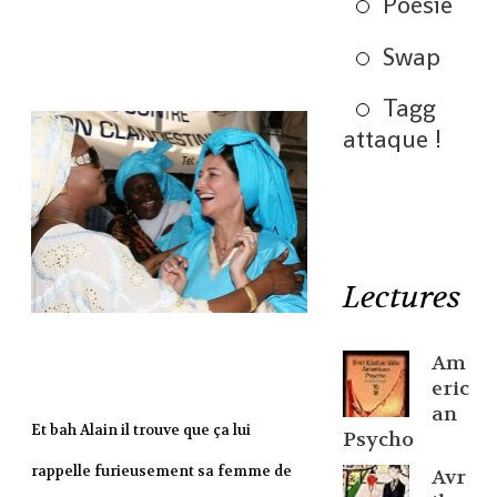
Poésie
Swap
Tagg
attaque !
Lectures
Am
eric
an
Et bah Alain il trouve que ça lui
Psycho
rappelle furieusement sa femme de
Avr