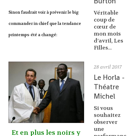
Burton
Véritable
Sinon faudrait voir à prévenir le big
coup de
commander in chief que la tendance
cœur de
mon mois
printemps-été a changé:
d’avril, Les
Filles...
28
avril 2017
Le Horla -
Théatre
Michel
Si vous
souhaitez
observer
une
Et en plus les noirs y