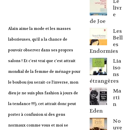
Le
livr
e
de Joe
Alain aime la mode et les masses
Les
Bell
laborieuses, qu'il a la chance de
es
pouvoir observer dans ses propres
Endormies
Lia
salons ! Et c'est vrai que c'est attrait
iso
mondial de la femme de ménage pour
ns
étrangères
le boubou (ou serait-ce l'inverse, mon
Ma
dieu je ne suis plus fashion à jours de
rti
n
la tendance !!!), cet attrait donc peut
Eden
porter à confusion si des gens
No
normaux comme vous et moi se
uve