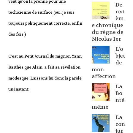
veut qu'on la prenne pour une
De
uxi
techicienne de surface (oui, je suis
èm
toujours politiquement correcte, enfin
e chronique
du règne de
des fois.)
Nicolas Ier
L'o
bjet
C'est au Petit Journal du mignon Yann
de
Barthès que Alain a fait sa révélation
mon
affection
modesque. Laissons lui donc la parole
La
un instant:
Bo
nté
même
La
con
jur