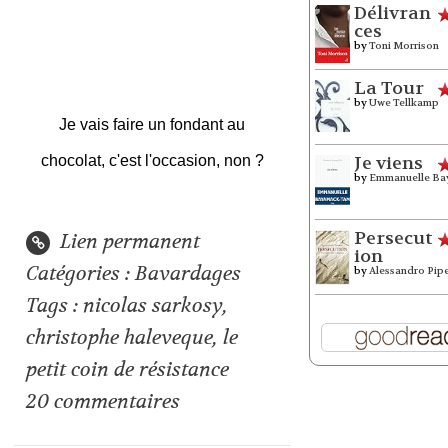
Délivran
ces
by
Toni Morrison
La Tour
by
Uwe Tellkamp
Je vais faire un fondant au
chocolat, c'est l'occasion, non ?
Je viens
by
Emmanuelle Ba
Persecut
Lien permanent
ion
Catégories :
Bavardages
by
Alessandro Pip
Tags :
nicolas sarkosy
,
christophe haleveque
,
le
petit coin de résistance
20
commentaires