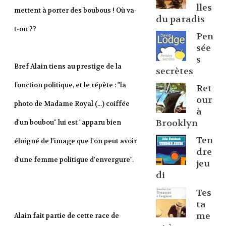
lles
mettent à porter des boubous ! Où va-
du paradis
t-on ??
Pen
sée
s
Bref Alain tiens au prestige de la
secrètes
fonction politique, et le répète : "la
Ret
our
photo de Madame Royal (...) coiffée
à
Brooklyn
d'un boubou" lui est "apparu bien
Ten
éloigné de l'image que l'on peut avoir
dre
d'une femme politique d'envergure".
jeu
di
Tes
ta
me
Alain fait partie de cette race de