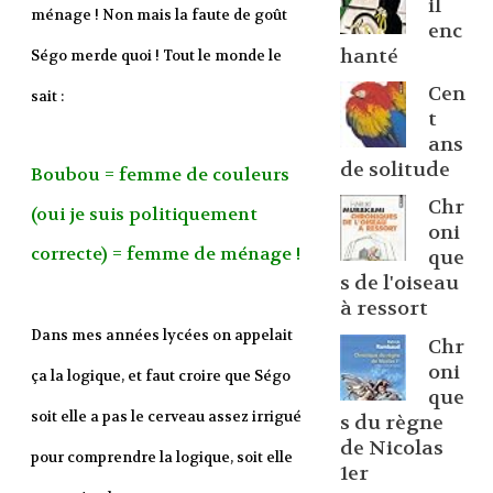
il
ménage ! Non mais la faute de goût
enc
hanté
Ségo merde quoi ! Tout le monde le
Cen
sait :
t
ans
de solitude
Boubou = femme de couleurs
Chr
(oui je suis politiquement
oni
correcte) = femme de ménage !
que
s de l'oiseau
à ressort
Dans mes années lycées on appelait
Chr
oni
ça la logique, et faut croire que Ségo
que
soit elle a pas le cerveau assez irrigué
s du règne
de Nicolas
pour comprendre la logique, soit elle
1er