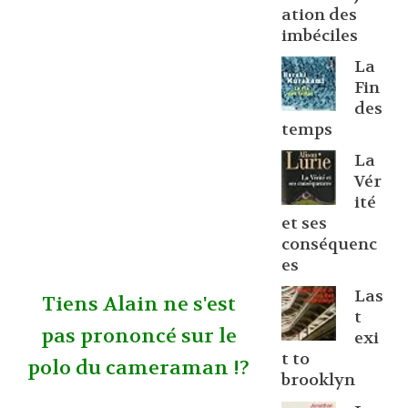
ation des
imbéciles
La
Fin
des
temps
La
Vér
ité
et ses
conséquenc
es
Las
Tiens Alain ne s'est
t
pas prononcé sur le
exi
t to
polo du cameraman !?
brooklyn