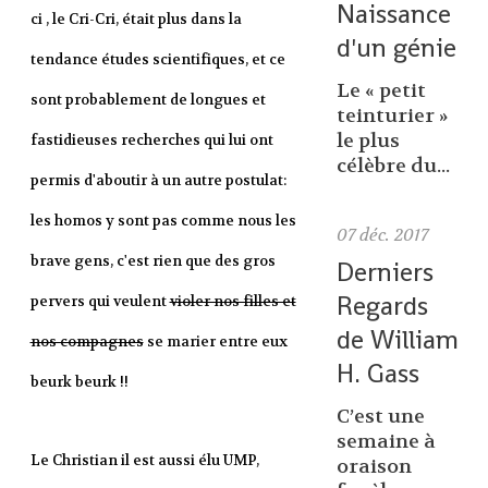
Naissance
ci , le Cri-Cri, était plus dans la
d'un génie
tendance études scientifiques, et ce
Le « petit
sont probablement de longues et
teinturier »
le plus
fastidieuses recherches qui lui ont
célèbre du...
permis d'aboutir à un autre postulat:
les homos y sont pas comme nous les
07
déc. 2017
brave gens, c'est rien que des gros
Derniers
Regards
pervers qui veulent
violer nos filles et
de William
nos compagnes
se marier entre eux
H. Gass
beurk beurk !!
C’est une
semaine à
Le Christian il est aussi élu UMP,
oraison