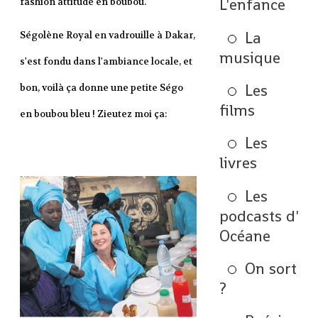
L'enfance
fashion attitude en boubou.
La
Ségolène Royal en vadrouille à Dakar,
musique
s'est fondu dans l'ambiance locale, et
Les
bon, voilà ça donne une petite Ségo
films
en boubou bleu ! Zieutez moi ça:
Les
livres
Les
podcasts d'
Océane
On sort
?