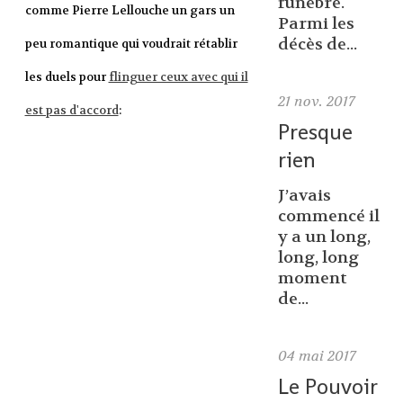
funèbre.
comme Pierre Lellouche un gars un
Parmi les
décès de...
peu romantique qui voudrait rétablir
les duels pour
flinguer ceux avec qui il
21
nov. 2017
est pas d'accord
:
Presque
rien
J’avais
commencé il
y a un long,
long, long
moment
de...
04
mai 2017
Le Pouvoir