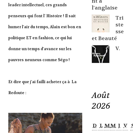
nt à
leader intellectuel, ces grands
l'anglaise
penseurs qui font l' Histoire ! Il sait
Tri
ste
humer l'air du temps, Alain est bon en
sse
et Beauté
politique ET en fashion, ce qui lui
V.
donne un temps d'avance sur les
pauvres neuneus comme Ségo !
Et dire que j'ai failli acheter ça à La
Août
Redoute :
2026
D
L
M
M
J
V