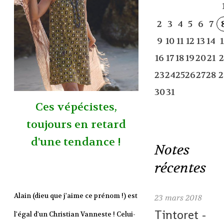
2
3
4
5
6
7
9
10
11
12
13
14
1
16
17
18
19
20
21
2
23
24
25
26
27
28
2
30
31
Ces vépécistes,
toujours en retard
d'une tendance !
Notes
récentes
Alain (dieu que j'aime ce prénom !) est
23
mars 2018
Tintoret -
l'égal d'un Christian Vanneste ! Celui-