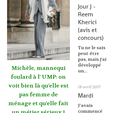
Jour J -
Reem
Kherici
(avis et
concours)
Tu ne le sais
peut-être
pas, mais j’ai
développé
Michèle, mannequi
un...
foulard à l' UMP: on
voit bien là qu'elle est
18
avril 2017
pas femme de
Mardi
ménage et qu'elle fait
J’avais
commencé
un métier sérieux !