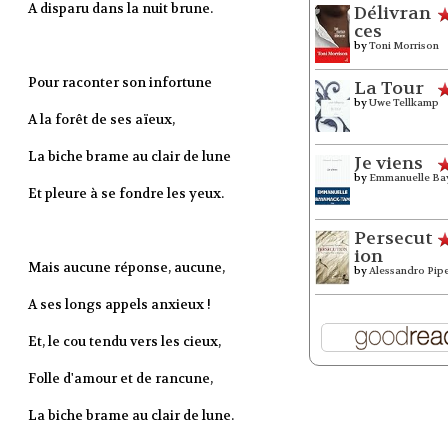
A disparu dans la nuit brune.
Délivran
ces
by
Toni Morrison
Pour raconter son infortune
La Tour
by
Uwe Tellkamp
A la forêt de ses aïeux,
La biche brame au clair de lune
Je viens
by
Emmanuelle Ba
Et pleure à se fondre les yeux.
Persecut
ion
Mais aucune réponse, aucune,
by
Alessandro Pip
A ses longs appels anxieux !
Et, le cou tendu vers les cieux,
Folle d'amour et de rancune,
La biche brame au clair de lune.