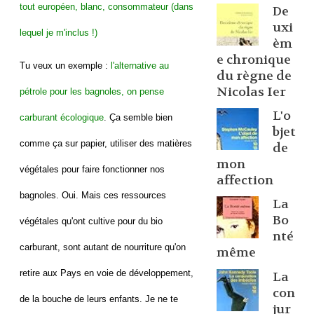
tout européen, blanc, consommateur (dans
De
uxi
lequel je m'inclus !)
èm
e chronique
Tu veux un exemple :
l'alternative au
du règne de
Nicolas Ier
pétrole pour les bagnoles, on pense
L'o
carburant écologique
. Ça semble bien
bjet
comme ça sur papier, utiliser des matières
de
mon
végétales pour faire fonctionner nos
affection
bagnoles. Oui. Mais ces ressources
La
Bo
végétales qu'ont cultive pour du bio
nté
carburant, sont autant de nourriture qu'on
même
retire aux Pays en voie de développement,
La
con
de la bouche de leurs enfants. Je ne te
jur