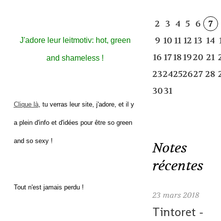
2
3
4
5
6
7
9
10
11
12
13
14
J'adore leur leitmotiv: hot, green
16
17
18
19
20
21
and shameless !
23
24
25
26
27
28
30
31
Clique là
, tu verras leur site, j'adore, et il y
a plein d'info et d'idées pour être so green
and so sexy !
Notes
récentes
Tout n'est jamais perdu !
23
mars 2018
Tintoret -