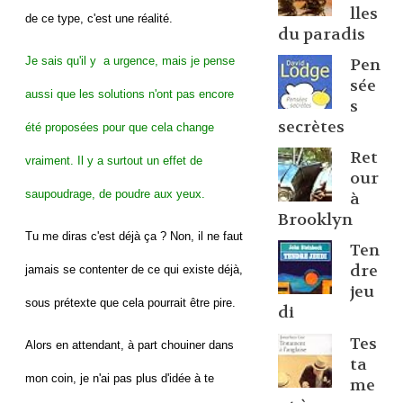
lles
de ce type, c'est une réalité.
du paradis
Je sais qu'il y a urgence, mais je pense
Pen
sée
aussi que les solutions n'ont pas encore
s
secrètes
été proposées pour que cela change
Ret
vraiment. Il y a surtout un effet de
our
saupoudrage, de poudre aux yeux.
à
Brooklyn
Tu me diras c'est déjà ça ? Non, il ne faut
Ten
dre
jamais se contenter de ce qui existe déjà,
jeu
sous prétexte que cela pourrait être pire.
di
Tes
Alors en attendant, à part chouiner dans
ta
mon coin, je n'ai pas plus d'idée à te
me