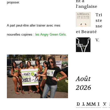
nt à
proposer.
l'anglaise
Tri
ste
sse
A part peut-être aller trainer avec mes
et Beauté
nouvelles copines :
les Angry Green Girls.
V.
Août
2026
D
L
M
M
J
V