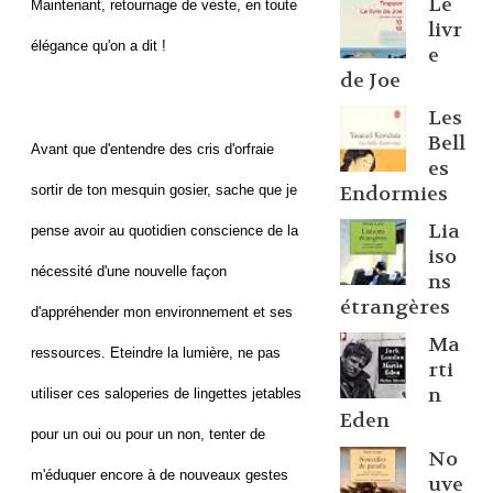
Le
Maintenant, retournage de veste, en toute
livr
élégance qu'on a dit !
e
de Joe
Les
Bell
Avant que d'entendre des cris d'orfraie
es
sortir de ton mesquin gosier, sache que je
Endormies
Lia
pense avoir au quotidien conscience de la
iso
nécessité d'une nouvelle façon
ns
étrangères
d'appréhender mon environnement et ses
Ma
ressources. Eteindre la lumière, ne pas
rti
n
utiliser ces saloperies de lingettes jetables
Eden
pour un oui ou pour un non, tenter de
No
m'éduquer encore à de nouveaux gestes
uve