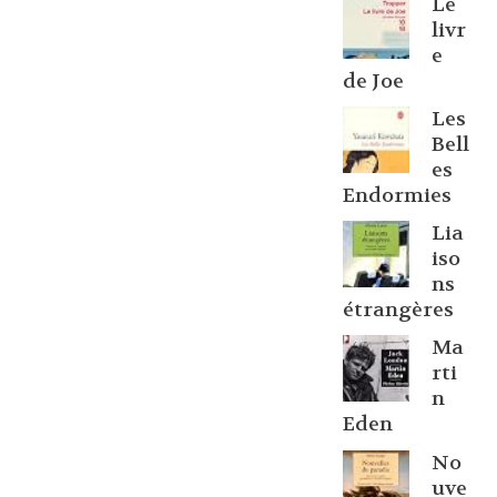
Le
livr
e
de Joe
Les
Bell
es
Endormies
Lia
iso
ns
étrangères
Ma
rti
n
Eden
No
uve