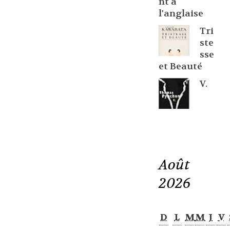
nt à
l'anglaise
Tri
ste
sse
et Beauté
V.
Août
2026
D
L
M
M
J
V