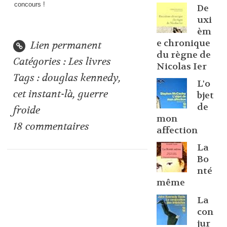
concours !
De
uxi
èm
e chronique
Lien permanent
du règne de
Catégories :
Les livres
Nicolas Ier
Tags :
douglas kennedy
,
L'o
cet instant-là
,
guerre
bjet
de
froide
mon
18
commentaires
affection
La
Bo
nté
même
La
con
jur