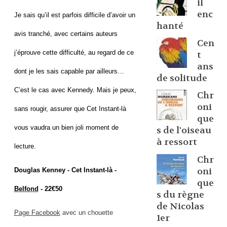
il
enc
Je sais qu’il est parfois difficile d’avoir un
hanté
avis tranché, avec certains auteurs
Cen
j’éprouve cette difficulté, au regard de ce
t
ans
dont je les sais capable par ailleurs…
de solitude
C’est le cas avec Kennedy. Mais je peux,
Chr
oni
sans rougir, assurer que Cet Instant-là
que
vous vaudra un bien joli moment de
s de l'oiseau
à ressort
lecture.
Chr
oni
Douglas Kenney - Cet Instant-là -
que
Belfond
- 22€50
s du règne
de Nicolas
Page Facebook
avec un chouette
1er