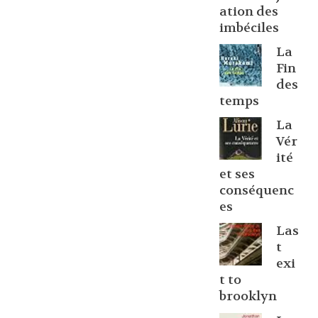
ation des
imbéciles
La
Fin
des
temps
La
Vér
ité
et ses
conséquenc
es
Las
t
exi
t to
brooklyn