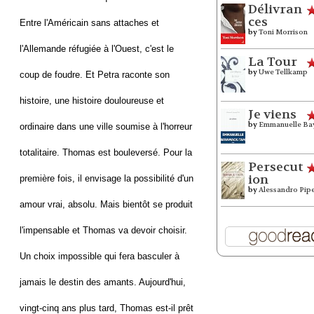
Délivran
ces
Entre l'Américain sans attaches et
by
Toni Morrison
l'Allemande réfugiée à l'Ouest, c'est le
La Tour
by
Uwe Tellkamp
coup de foudre. Et Petra raconte son
histoire, une histoire douloureuse et
Je viens
by
Emmanuelle Ba
ordinaire dans une ville soumise à l'horreur
totalitaire. Thomas est bouleversé. Pour la
Persecut
ion
première fois, il envisage la possibilité d'un
by
Alessandro Pip
amour vrai, absolu. Mais bientôt se produit
l'impensable et Thomas va devoir choisir.
Un choix impossible qui fera basculer à
jamais le destin des amants. Aujourd'hui,
vingt-cinq ans plus tard, Thomas est-il prêt