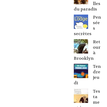
lles
du paradis
Pen
sée
s
secrètes
Ret
our
à
Brooklyn
Ten
dre
jeu
di
Tes
ta
me