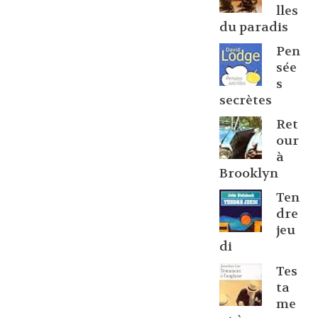
lles
du paradis
Pen
sée
s
secrètes
Ret
our
à
Brooklyn
Ten
dre
jeu
di
Tes
ta
me