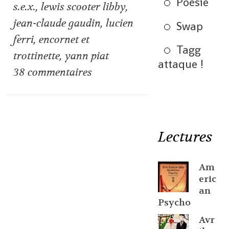
Poésie
s.e.x.
,
lewis scooter libby
,
jean-claude gaudin
,
lucien
Swap
ferri
,
encornet et
Tagg
trottinette
,
yann piat
attaque !
38
commentaires
Lectures
Am
eric
an
Psycho
Avr