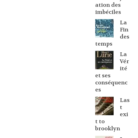
ation des
imbéciles
La
Fin
des
temps
La
Vér
ité
et ses
conséquenc
es
Las
t
exi
t to
brooklyn