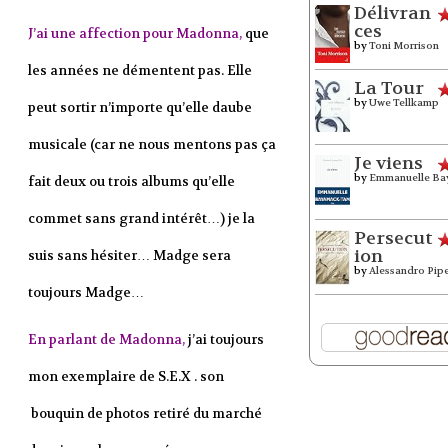
Délivran
ces
J’ai une affection pour Madonna,
que
by
Toni Morrison
les années ne démentent pas. Elle
La Tour
by
Uwe Tellkamp
peut sortir n’importe qu’elle daube
musicale (car ne nous mentons pas ça
Je viens
by
Emmanuelle Ba
fait deux ou trois albums qu’elle
commet sans grand intérêt…) je la
Persecut
ion
suis sans hésiter… Madge sera
by
Alessandro Pip
toujours Madge…
En parlant de Madonna,
j’ai toujours
mon exemplaire de S.E.X . son
bouquin de photos retiré du marché