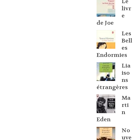
Le
livr
e
de Joe
Les
Bell
es
Endormies
Lia
iso
ns
étrangères
Ma
rti
n
Eden
No
uve