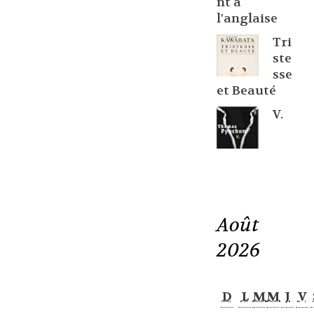
nt à
l'anglaise
Tri
ste
sse
et Beauté
V.
Août
2026
D
L
M
M
J
V