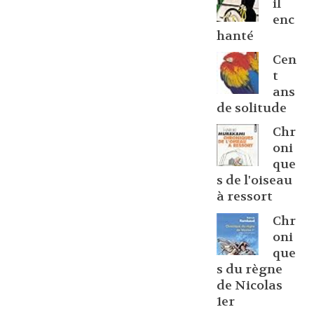
il
enc
hanté
Cen
t
ans
de solitude
Chr
oni
que
s de l'oiseau
à ressort
Chr
oni
que
s du règne
de Nicolas
1er