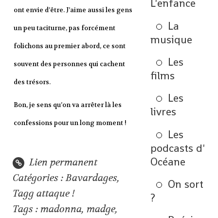
L'enfance
ont envie d’être. J’aime aussi les gens
La
un peu taciturne, pas forcément
musique
folichons au premier abord, ce sont
Les
souvent des personnes qui cachent
films
des trésors.
Les
Bon, je sens qu’on va arrêter là les
livres
confessions pour un long moment !
Les
podcasts d'
Océane
Lien permanent
Catégories :
Bavardages
,
On sort
Tagg attaque !
?
Tags :
madonna
,
madge
,