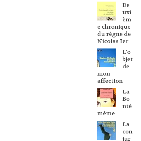
De
uxi
èm
e chronique
du règne de
Nicolas Ier
L'o
bjet
de
mon
affection
La
Bo
nté
même
La
con
jur