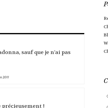
P
R
C
Bl
W
C
donna, sauf que je n'ai pas
in 2011
C
e précieusement !