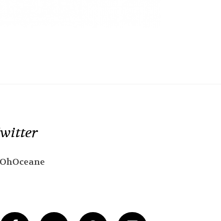
witter
OhOceane