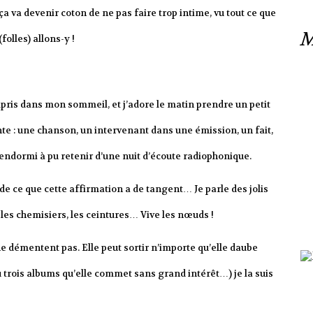
à ça va devenir coton de ne pas faire trop intime, vu tout ce que
M
olles) allons-y !
ris dans mon sommeil, et j’adore le matin prendre un petit
te : une chanson, un intervenant dans une émission, un fait,
t endormi à pu retenir d’une nuit d’écoute radiophonique.
de ce que cette affirmation a de tangent… Je parle des jolis
, les chemisiers, les ceintures… Vive les nœuds !
 démentent pas. Elle peut sortir n’importe qu’elle daube
 trois albums qu’elle commet sans grand intérêt…) je la suis