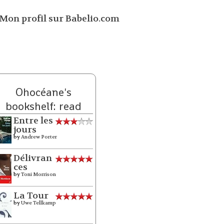
Ohocéane's
bookshelf: read
Entre les
jours
by
Andrew Porter
Délivran
ces
by
Toni Morrison
La Tour
by
Uwe Tellkamp