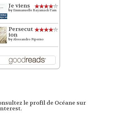
Je viens
by
Emmanuelle Bayamack-Tam
Persecut
ion
by
Alessandro Piperno
onsultez le profil de Océane sur
nterest.