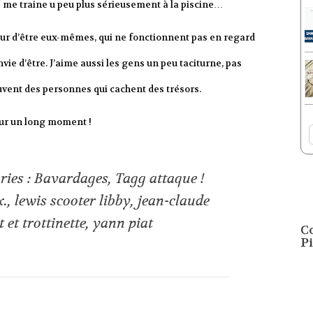
 me traine u peu plus sérieusement à la piscine…
eur d’être eux-mêmes, qui ne fonctionnent pas en regard
ie d’être. J’aime aussi les gens un peu taciturne, pas
uvent des personnes qui cachent des trésors.
pour un long moment !
ries :
Bavardages
,
Tagg attaque !
x.
,
lewis scooter libby
,
jean-claude
 et trottinette
,
yann piat
C
Pi