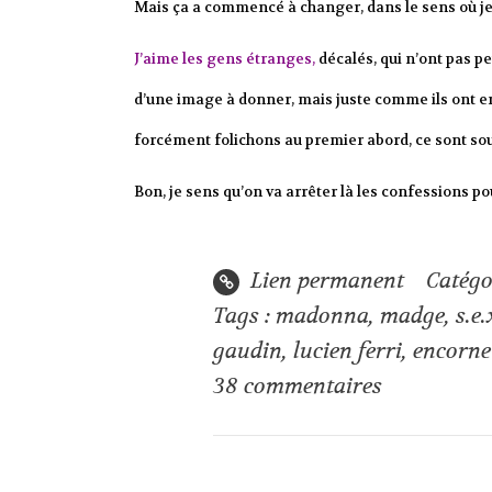
Mais ça a commencé à changer, dans le sens où je
J’aime les gens étranges,
décalés, qui n’ont pas p
d’une image à donner, mais juste comme ils ont env
forcément folichons au premier abord, ce sont so
Bon, je sens qu’on va arrêter là les confessions 
Lien permanent
Catégo
Tags :
madonna
,
madge
,
s.e.
gaudin
,
lucien ferri
,
encornet
38
commentaires