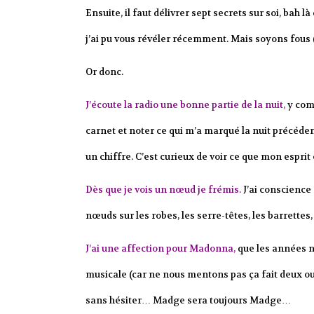
Ensuite, il faut délivrer sept secrets sur soi, bah l
j’ai pu vous révéler récemment. Mais soyons fous (f
Or donc.
J’écoute la radio une bonne partie de la nuit,
y comp
carnet et noter ce qui m’a marqué la nuit précéden
un chiffre. C’est curieux de voir ce que mon espri
Dès que je vois un nœud je frémis.
J’ai conscience 
nœuds sur les robes, les serre-têtes, les barrettes
J’ai une affection pour Madonna,
que les années ne
musicale (car ne nous mentons pas ça fait deux ou
sans hésiter… Madge sera toujours Madge…