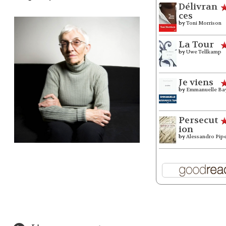
Délivran
ces
by
Toni Morrison
La Tour
by
Uwe Tellkamp
Je viens
by
Emmanuelle Ba
Persecut
ion
by
Alessandro Pip