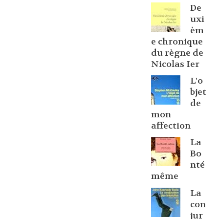
De
uxi
èm
e chronique
du règne de
Nicolas Ier
L'o
bjet
de
mon
affection
La
Bo
nté
même
La
con
jur