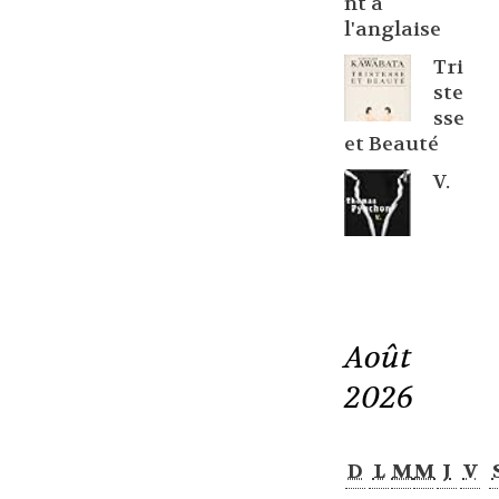
nt à
l'anglaise
Tri
ste
sse
et Beauté
V.
Août
2026
D
L
M
M
J
V