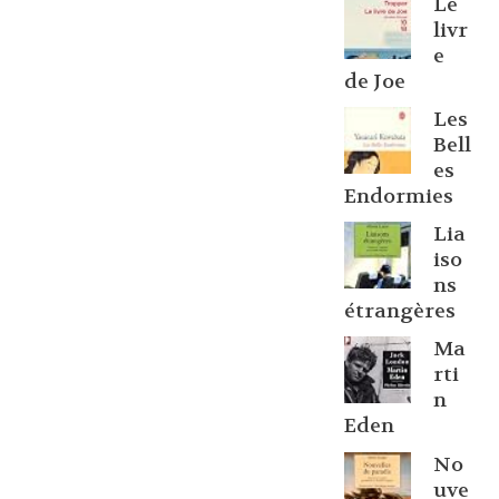
Le
livr
e
de Joe
Les
Bell
es
Endormies
Lia
iso
ns
étrangères
Ma
rti
n
Eden
No
uve