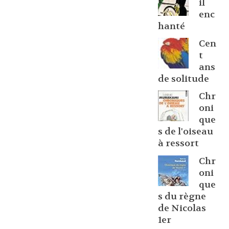
il
enc
hanté
Cen
t
ans
de solitude
Chr
oni
que
s de l'oiseau
à ressort
Chr
oni
que
s du règne
de Nicolas
1er