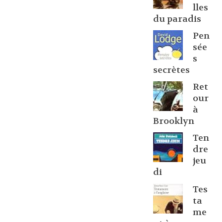
lles
du paradis
Pen
sée
s
secrètes
Ret
our
à
Brooklyn
Ten
dre
jeu
di
Tes
ta
me