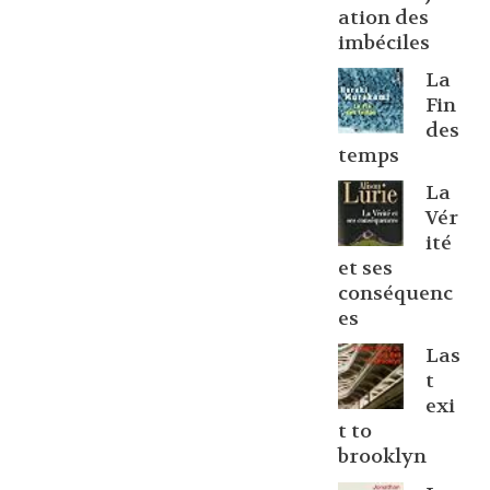
ation des
imbéciles
La
Fin
des
temps
La
Vér
ité
et ses
conséquenc
es
Las
t
exi
t to
brooklyn