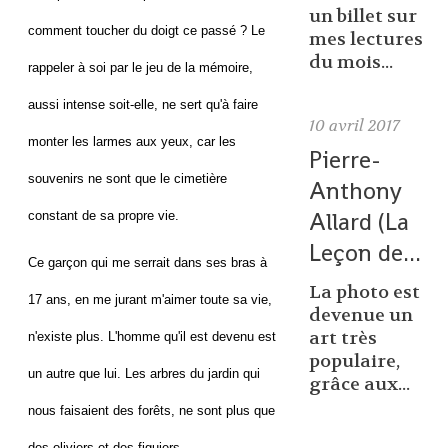
un billet sur
comment toucher du doigt ce passé ? Le
mes lectures
du mois...
rappeler à soi par le jeu de la mémoire,
aussi intense soit-elle, ne sert qu'à faire
10
avril 2017
monter les larmes aux yeux, car les
Pierre-
souvenirs ne sont que le cimetière
Anthony
Allard (La
constant de sa propre vie.
Leçon de...
Ce garçon qui me serrait dans ses bras à
La photo est
17 ans, en me jurant m'aimer toute sa vie,
devenue un
art très
n'existe plus. L'homme qu'il est devenu est
populaire,
un autre que lui. Les arbres du jardin qui
grâce aux...
nous faisaient des forêts, ne sont plus que
des oliviers et des figuiers.