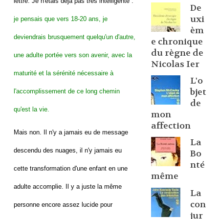
lettre. Je n'étais déjà pas très intelligente :
De
uxi
je pensais que vers 18-20 ans, je
èm
deviendrais brusquement quelqu'un d'autre,
e chronique
du règne de
une adulte portée vers son avenir, avec la
Nicolas Ier
maturité et la sérénité nécessaire à
L'o
bjet
l'accomplissement de ce long chemin
de
qu'est la vie.
mon
affection
Mais non. Il n'y a jamais eu de message
La
descendu des nuages, il n'y jamais eu
Bo
nté
cette transformation d'une enfant en une
même
adulte accomplie. Il y a juste la même
La
con
personne encore assez lucide pour
jur