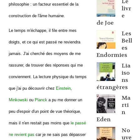
Le
philosophie : un facteur essentiel de la
livr
e
construction de l'âme humaine.
de Joe
Le temps m'échappe, il file entre mes
Les
Bell
doigts, et ce qui est passé ne reviendra
es
jamais. J'ai cherché des moyens de me
Endormies
Lia
rassurer, de trouver des réponses qui me
iso
conviennent. La lecture physique du temps
ns
étrangères
que j'ai pu découvrir chez
Einstein
,
Ma
Minkowski
ou
Planck
a pu me donner un
rti
n
peu d'espoir d'un point de vue théorique,
Eden
mais il n'en restait pas moins que
le passé
No
ne revient pas
car je ne sais pas dépasser
uve