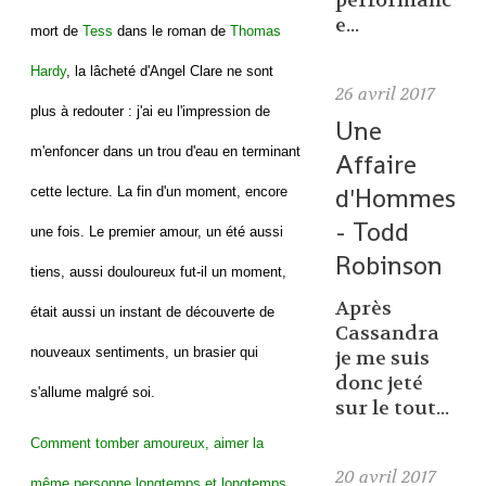
performanc
e...
mort de
Tess
dans le roman de
Thomas
Hardy
, la lâcheté d'Angel Clare ne sont
26
avril 2017
plus à redouter : j'ai eu l'impression de
Une
m'enfoncer dans un trou d'eau en terminant
Affaire
d'Hommes
cette lecture. La fin d'un moment, encore
- Todd
une fois. Le premier amour, un été aussi
Robinson
tiens, aussi douloureux fut-il un moment,
Après
était aussi un instant de découverte de
Cassandra
nouveaux sentiments, un brasier qui
je me suis
donc jeté
s'allume malgré soi.
sur le tout...
Comment tomber amoureux, aimer la
20
avril 2017
même personne longtemps et longtemps,