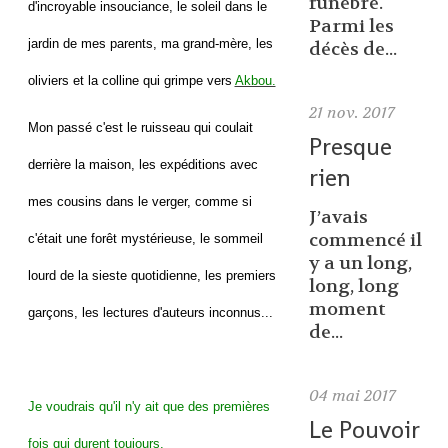
funèbre.
d'incroyable insouciance, le soleil dans le
Parmi les
jardin de mes parents, ma grand-mère, les
décès de...
oliviers et la colline qui grimpe vers
Akbou.
21
nov. 2017
Mon passé c'est le ruisseau qui coulait
Presque
derrière la maison, les expéditions avec
rien
mes cousins dans le verger, comme si
J’avais
commencé il
c'était une forêt mystérieuse, le sommeil
y a un long,
lourd de la sieste quotidienne, les premiers
long, long
moment
garçons, les lectures d'auteurs inconnus...
de...
04
mai 2017
Je voudrais qu'il n'y ait que des premières
Le Pouvoir
fois qui durent toujours.