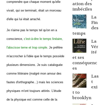
comprendre que chaque moment qu'elle
ation des
imbéciles
vivait, qui se terminait, était un morceau
La
d'elle qui lui était arraché.
Fin
des
Je n'aime pas le temps tel qu'on en a
temps
conscience,
c'est-à-dire le temps linéaire,
La
Vér
l'abscisse terne et trop simple
. Je préfère
ité
m'accrocher à l'idée que le temps possède
et ses
conséquenc
plusieurs dimensions. Je suis cataloguée
es
comme littéraire (malgré mon amour des
Las
t
fautes d'orthographe...) mais les sciences
exi
physiques m'ont toujours attirés. L'étude
t to
brooklyn
de la physique est comme celle de la