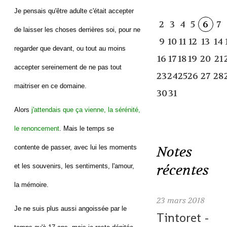
Je pensais qu'être adulte c'était accepter
2
3
4
5
6
7
de laisser les choses derrières soi, pour ne
9
10
11
12
13
14
regarder que devant, ou tout au moins
16
17
18
19
20
21
accepter sereinement de ne pas tout
23
24
25
26
27
28
maitriser en ce domaine.
30
31
Alors
j'attendais que ça vienne, la sérénité,
le renoncement
. Mais le temps se
Notes
contente de passer, avec lui les moments
récentes
et les souvenirs, les sentiments, l'amour,
la mémoire.
23
mars 2018
Je ne suis plus aussi angoissée par le
Tintoret -