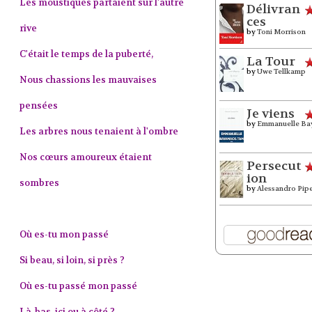
Les moustiques partaient sur l'autre
Délivran
ces
rive
by
Toni Morrison
C'était le temps de la puberté,
La Tour
by
Uwe Tellkamp
Nous chassions les mauvaises
pensées
Je viens
by
Emmanuelle Ba
Les arbres nous tenaient à l'ombre
Nos cœurs amoureux étaient
Persecut
ion
sombres
by
Alessandro Pip
Où es-tu mon passé
Si beau, si loin, si près ?
Où es-tu passé mon passé
Là-bas, ici ou à côté ?