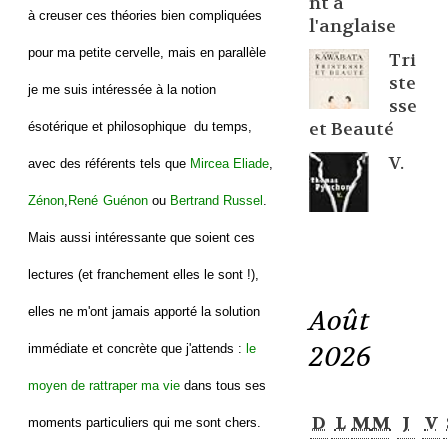
nt à
à creuser ces théories bien compliquées
l'anglaise
pour ma petite cervelle, mais en parallèle
Tri
ste
je me suis intéressée à la notion
sse
et Beauté
ésotérique et philosophique du temps,
V.
avec des référents tels que
Mircea Eliade
,
Zénon
,
René
Guénon
ou
Bertrand Russel
.
Mais aussi intéressante que soient ces
lectures (et franchement elles le sont !),
Août
elles ne m'ont jamais apporté la solution
2026
immédiate et concrète que j'attends :
le
moyen de rattraper ma vie
dans tous ses
D
L
M
M
J
V
moments particuliers qui me sont chers.