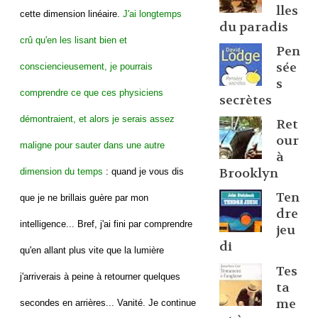
lles
cette dimension linéaire.
J'ai longtemps
du paradis
crû qu'en les lisant bien et
Pen
sée
consciencieusement, je pourrais
s
comprendre ce que ces physiciens
secrètes
démontraient, et alors je serais assez
Ret
our
maligne pour sauter dans une autre
à
Brooklyn
dimension du temps
: quand je vous dis
Ten
que je ne brillais guère par mon
dre
intelligence... Bref, j'ai fini par comprendre
jeu
di
qu'en allant plus vite que la lumière
Tes
j'arriverais à peine à retourner quelques
ta
me
secondes en arrières... Vanité. Je continue