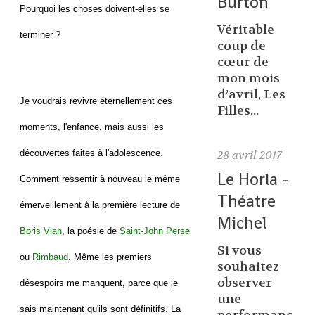
Burton
Pourquoi les choses doivent-elles se
Véritable
terminer ?
coup de
cœur de
mon mois
d’avril, Les
Je voudrais revivre éternellement ces
Filles...
moments, l'enfance, mais aussi les
découvertes faites à l'adolescence.
28
avril 2017
Le Horla -
Comment ressentir à nouveau le même
Théatre
émerveillement à la première lecture de
Michel
Boris Vian
, la poésie de
Saint-John Perse
Si vous
ou
Rimbaud
. Même les premiers
souhaitez
observer
désespoirs me manquent, parce que je
une
sais maintenant qu'ils sont définitifs. La