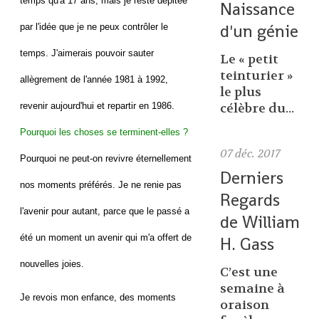
temps qu'à 17 ans, mais je reste dépitée
Naissance
d'un génie
par l'idée que je ne peux contrôler le
temps. J'aimerais pouvoir sauter
Le « petit
teinturier »
allègrement de l'année 1981 à 1992,
le plus
revenir aujourd'hui et repartir en 1986.
célèbre du...
Pourquoi les choses se terminent-elles ?
07
déc. 2017
Pourquoi ne peut-on revivre éternellement
Derniers
nos moments préférés. Je ne renie pas
Regards
l'avenir pour autant, parce que le passé a
de William
été un moment un avenir qui m'a offert de
H. Gass
nouvelles joies.
C’est une
semaine à
Je revois mon enfance, des moments
oraison