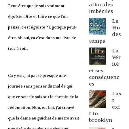
ation des
Peut-être que je suis vraiment
imbéciles
égoïste. Dire et faire ce que l'on
La
Fin
pense, c'est égoïste ? Egotique peut-
des
être. Ah oui, ça c'est dans ma liste de
temps
truc à voir.
La
Vér
ité
et ses
Ça y est, j'ai passé presque une
conséquenc
es
journée sans penser du mal de qui
Las
que ce soit : je suis sur le chemin de la
t
exi
rédemption. Non, en fait, j'ai trouvé
t to
que la dame au guichet de métro avait
brooklyn
une drôle de couleur de cheveux.