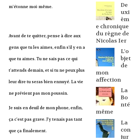
De
m'étonne moi-même.
uxi
èm
e chronique
du règne de
Avant de te quitter, pense à dire aux
Nicolas Ier
gens que tu les aimes, enfin s'il y en a
L'o
bjet
que tu aimes. Tu ne sais pas ce qui
de
t'attends demain, et si tu ne peux plus
mon
affection
leur dire tu seras bien ennuyé. La vie
La
ne prévient pas mon poussin.
Bo
nté
Je suis en deuil de mon phone, enfin,
même
ça c'est pas grave. J'y tenais pas tant
La
con
que ça finalement.
jur