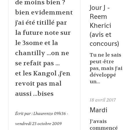
de moins bien ?
Jour J -
bien evidemment
Reem
j'ai été titillé par
Kherici
la future note sur
(avis et
concours)
le 3some et la
chantilly ...on ne
Tu ne le sais
peut-être
se refait pas ...
pas, mais j’ai
et les Kangol ,j'en
développé
un...
revoit pas mal
aussi ...bises
18
avril 2017
Mardi
Écrit par :
Lhaurenzo
09h36
-
J’avais
vendredi 23
octobre 2009
commencé