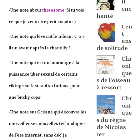
il
enc
-Une note about
threesome
. Si tu vois
hanté
ce que je veux dire petit coquin : )
Cen
t
-Une note qui lèverait le rideau : y a-t-
ans
de solitude
il un avenir après la chantilly ?
Chr
-Une note qui est un hommage à la
oni
que
puissance über sexual de certains
s de l'oiseau
vikings so fast and so furious, pour
à ressort
une bitchy cops'
Chr
oni
que
-Une note sur Océane qui découvre les
s du règne
merveilleuses nouvelles technologies
de Nicolas
1er
de l'ère internet, sans déc' je