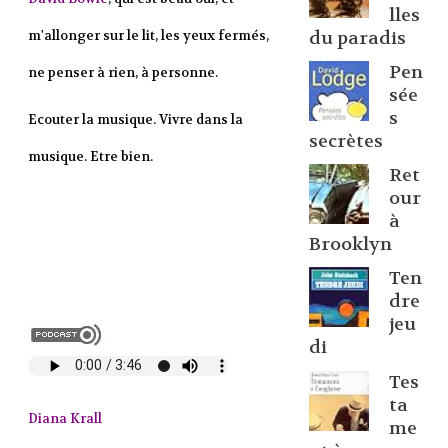
lles
du paradis
m'allonger sur le lit, les yeux fermés,
Pen
ne penser à rien, à personne.
sée
s
Ecouter la musique. Vivre dans la
secrètes
musique. Etre bien.
Ret
our
à
Brooklyn
Ten
dre
jeu
di
Tes
ta
Diana Krall
me