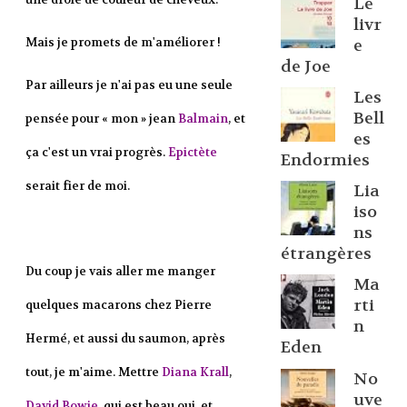
Le
livr
Mais je promets de m'améliorer !
e
de Joe
Par ailleurs je n'ai pas eu une seule
Les
Bell
pensée pour « mon » jean
Balmain
, et
es
ça c'est un vrai progrès.
Epictète
Endormies
serait fier de moi.
Lia
iso
ns
étrangères
Du coup je vais aller me manger
Ma
rti
quelques macarons chez Pierre
n
Hermé, et aussi du saumon, après
Eden
tout, je m'aime. Mettre
Diana Krall
,
No
uve
David Bowie
, qui est beau oui, et