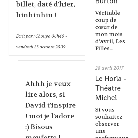
Burton
billet, daté d'hier,
Véritable
hinhinhin !
coup de
cœur de
mon mois
Écrit par :
Chouyo
06h40
-
d’avril, Les
vendredi 23
octobre 2009
Filles...
28
avril 2017
Le Horla -
Ahhh je veux
Théatre
lire alors, si
Michel
David t'inspire
Si vous
! moi je l'adore
souhaitez
observer
:) Bisous
une
moufette !