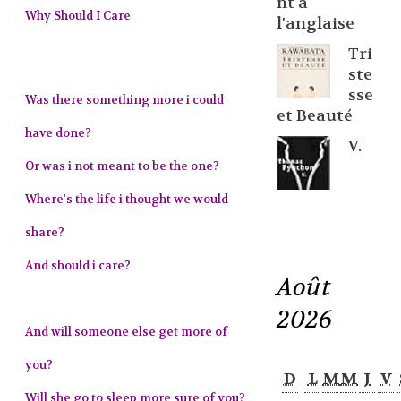
nt à
Why Should I Care
l'anglaise
Tri
ste
sse
Was there something more i could
et Beauté
have done?
V.
Or was i not meant to be the one?
Where's the life i thought we would
share?
And should i care?
Août
2026
And will someone else get more of
you?
D
L
M
M
J
V
Will she go to sleep more sure of you?