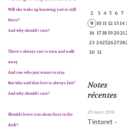
Will she wake up knowing you're still
2
3
4
5
6
7
there?
9
10
11
12
13
14
And why should i care?
16
17
18
19
20
21
23
24
25
26
27
28
There's always one to turn and walk
30
31
away
And one who just wants to stay
Notes
But who said that love is always fair?
récentes
And why should i care?
23
mars 2018
Should i leave you alone here in the
Tintoret -
dark?