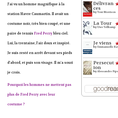
Délivran
J'ai vu un homme magnifique à la
ces
by
Toni Morrison
station Havre Caumartin. Il avait un
La Tour
costume noir, très bien coupé, et une
by
Uwe Tellkamp
paire de tennis
Fred Perry
bleu ciel.
Je viens
Lui, la trentaine, l'air doux et inspiré.
by
Emmanuelle Ba
Je suis resté en arrêt devant ses pieds
Persecut
d'abord, et puis son visage. Il m'a souri
ion
by
Alessandro Pip
je crois.
Pourquoi les hommes ne mettent pas
plus de Fred Perry avec leur
costume ?