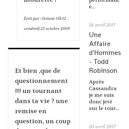
performanc
e...
Écrit par :
Océane
15h32
-
26
avril 2017
vendredi 23
octobre 2009
Une
Affaire
d'Hommes
- Todd
Robinson
Et bien ,que de
questionnement
Après
Cassandra
!!! un tournant
je me suis
dans ta vie ? une
donc jeté
sur le tout...
remise en
question, un coup
20
avril 2017