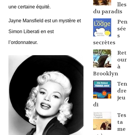
lles
une certaine équité.
du paradis
Jayne Mansfield est un mystère et
Pen
sée
Simon Liberati en est
s
secrètes
l’ordonnateur.
Ret
our
à
Brooklyn
Ten
dre
jeu
di
Tes
ta
me