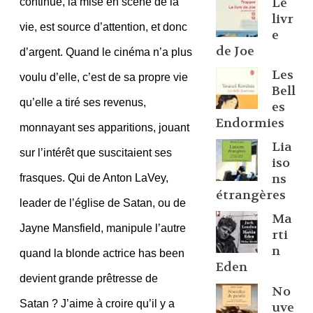
Le
continue, la mise en scène de la
livr
vie, est source d’attention, et donc
e
de Joe
d’argent. Quand le cinéma n’a plus
Les
voulu d’elle, c’est de sa propre vie
Bell
qu’elle a tiré ses revenus,
es
Endormies
monnayant ses apparitions, jouant
Lia
sur l’intérêt que suscitaient ses
iso
ns
frasques. Qui de Anton LaVey,
étrangères
leader de l’église de Satan, ou de
Ma
Jayne Mansfield, manipule l’autre
rti
n
quand la blonde actrice has been
Eden
devient grande prêtresse de
No
Satan ? J’aime à croire qu’il y a
uve