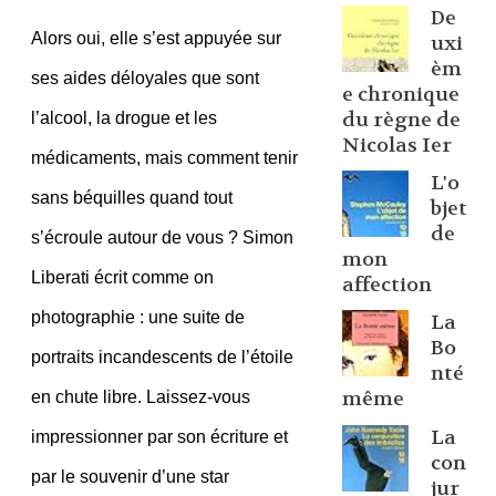
De
Alors oui, elle s’est appuyée sur
uxi
èm
ses aides déloyales que sont
e chronique
du règne de
l’alcool, la drogue et les
Nicolas Ier
médicaments, mais comment tenir
L'o
sans béquilles quand tout
bjet
de
s’écroule autour de vous ? Simon
mon
Liberati écrit comme on
affection
photographie : une suite de
La
Bo
portraits incandescents de l’étoile
nté
même
en chute libre. Laissez-vous
La
impressionner par son écriture et
con
par le souvenir d’une star
jur