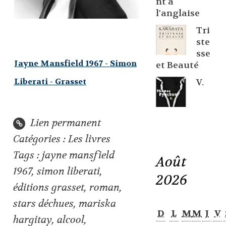
nt à
l'anglaise
Tri
ste
sse
Jayne Mansfield 1967 - Simon
et Beauté
Liberati - Grasset
V.
Lien permanent
Catégories :
Les livres
Tags :
jayne mansfield
Août
1967
,
simon liberati
,
2026
éditions grasset
,
roman
,
stars déchues
,
mariska
D
L
M
M
J
V
hargitay
,
alcool
,