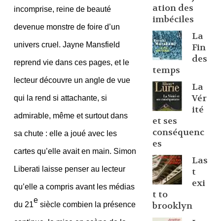
ation des
incomprise, reine de beauté
imbéciles
devenue monstre de foire d’un
La
univers cruel. Jayne Mansfield
Fin
des
reprend vie dans ces pages, et le
temps
lecteur découvre un angle de vue
La
Vér
qui la rend si attachante, si
ité
admirable, même et surtout dans
et ses
conséquenc
sa chute : elle a joué avec les
es
cartes qu’elle avait en main. Simon
Las
Liberati laisse penser au lecteur
t
exi
qu’elle a compris avant les médias
t to
e
du 21
siècle combien la présence
brooklyn