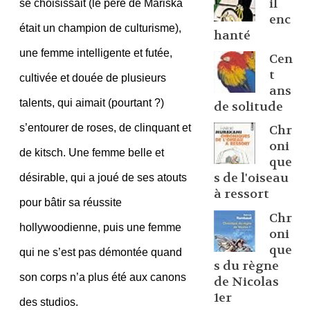
il
se choisissait (le père de Mariska
enc
était un champion de culturisme),
hanté
une femme intelligente et futée,
Cen
t
cultivée et douée de plusieurs
ans
talents, qui aimait (pourtant ?)
de solitude
s’entourer de roses, de clinquant et
Chr
oni
de kitsch. Une femme belle et
que
s de l'oiseau
désirable, qui a joué de ses atouts
à ressort
pour bâtir sa réussite
Chr
hollywoodienne, puis une femme
oni
que
qui ne s’est pas démontée quand
s du règne
son corps n’a plus été aux canons
de Nicolas
1er
des studios.