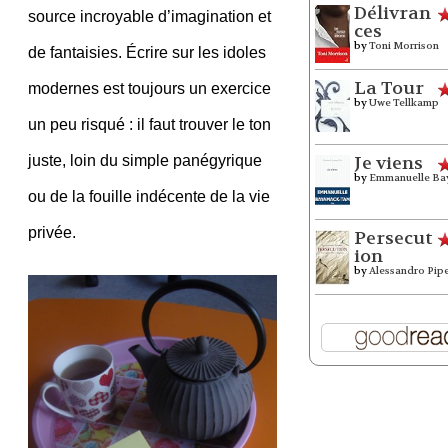
Délivran
source incroyable d’imagination et
ces
by
Toni Morrison
de fantaisies. Écrire sur les idoles
La Tour
modernes est toujours un exercice
by
Uwe Tellkamp
un peu risqué : il faut trouver le ton
juste, loin du simple panégyrique
Je viens
by
Emmanuelle Ba
ou de la fouille indécente de la vie
privée.
Persecut
ion
by
Alessandro Pip