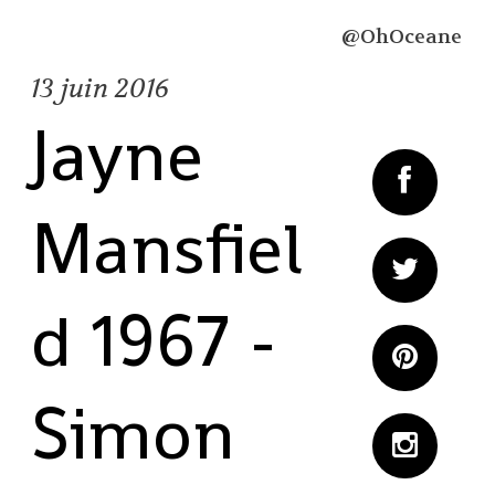
@OhOceane
13
juin 2016
Jayne
Mansfiel
d 1967 -
Simon