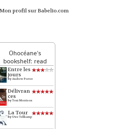
Ohocéane's
bookshelf: read
Entre les
jours
by
Andrew Porter
Délivran
ces
by
Toni Morrison
La Tour
by
Uwe Tellkamp