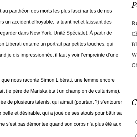
P
crit au panthéon des morts les plus fascinantes de nos
 un accident effroyable, la tuant net et laissant des
R
regarder dans New York, Unité Spéciale). À partir de
C
Bl
 Liberati entame un portrait par petites touches, qui
W
nd je dis impressionnée, il faut y voir l’empreinte d’une
C
é » que nous raconte Simon Libérati, une femme encore
ait (le père de Mariska était un champion de culturisme),
C
ée de plusieurs talents, qui aimait (pourtant ?) s’entourer
belle et désirable, qui a joué de ses atouts pour bâtir sa
ne s’est pas démontée quand son corps n’a plus été aux