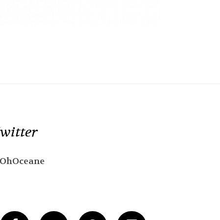
witter
OhOceane