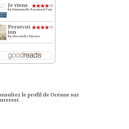
Je viens
by
Emmanuelle Bayamack-Tam
Persecut
ion
by
Alessandro Piperno
onsultez le profil de Océane sur
nterest.