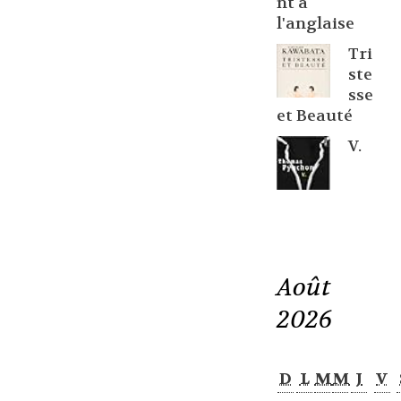
nt à
l'anglaise
Tri
ste
sse
et Beauté
V.
Août
2026
D
L
M
M
J
V