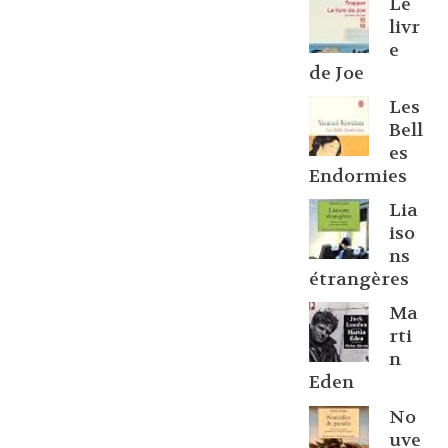
Le
livr
e
de Joe
Les
Bell
es
Endormies
Lia
iso
ns
étrangères
Ma
rti
n
Eden
No
uve