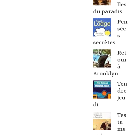
lles
du paradis
Pen
sée
s
secrètes
Ret
our
à
Brooklyn
Ten
dre
jeu
di
Tes
ta
me