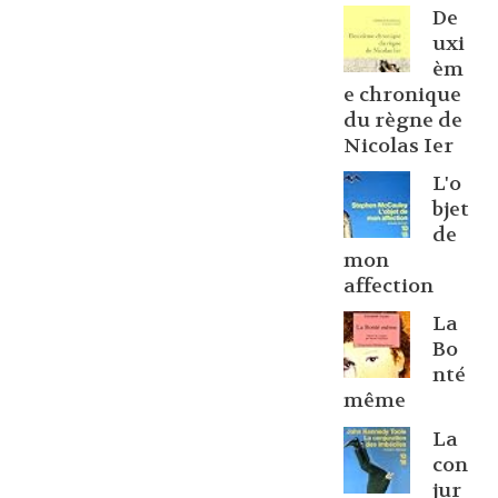
De
uxi
èm
e chronique
du règne de
Nicolas Ier
L'o
bjet
de
mon
affection
La
Bo
nté
même
La
con
jur