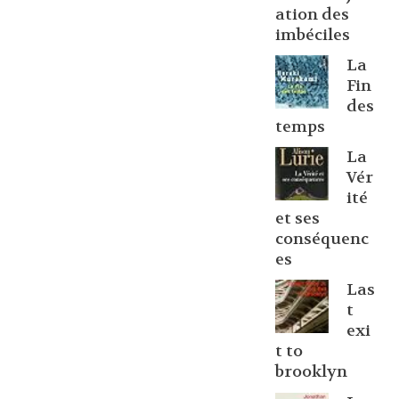
ation des
imbéciles
La
Fin
des
temps
La
Vér
ité
et ses
conséquenc
es
Las
t
exi
t to
brooklyn