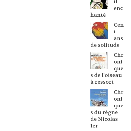
il
enc
hanté
Cen
t
ans
de solitude
Chr
oni
que
s de l'oiseau
à ressort
Chr
oni
que
s du règne
de Nicolas
1er