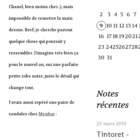
Chanel, bien moins cher..), mais
2
3
4
5
6
7
impossible de remettre la main
9
10
11
12
13
14
dessus. Bref, je cherche partout
16
17
18
19
20
21
quelque chose qui pourrait y
23
24
25
26
27
28
ressembler. J’imagine très bien ça
30
31
pour le nouvel an, sur une parfaite
petite robe noire, juste le détail qui
change tout.
Notes
récentes
J’avais aussi repéré une paire de
sandales chez
Menbur
:
23
mars 2018
Tintoret -