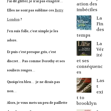
J’ai dit glitter, je n’ai pas exagéré…
ation des
imbéciles
Elles ne sont pas sublime ces
Betty
La
London
?
Fin
des
J’en suis folle, c’est simple je les
temps
adore.
La
Vér
Et puis c’est presque gris, c’est
ité
et ses
discret… Pas comme Dorothy et ses
conséquenc
souliers rouges…
es
Las
Quoiqu’en bleu… je ne dirais pas
t
non…
exi
t to
Alors, je vous mets un peu de paillette
brooklyn