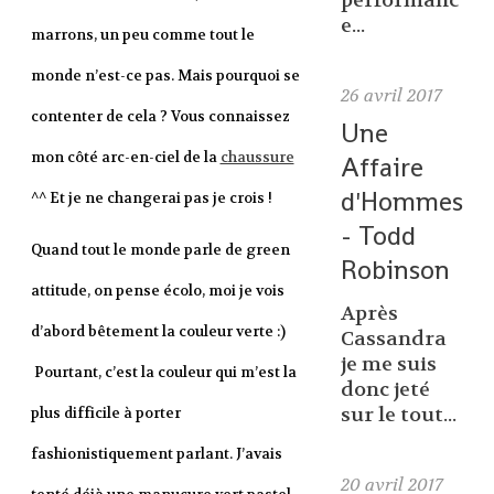
performanc
e...
marrons, un peu comme tout le
monde n’est-ce pas. Mais pourquoi se
26
avril 2017
contenter de cela ? Vous connaissez
Une
mon côté arc-en-ciel de la
chaussure
Affaire
d'Hommes
^^ Et je ne changerai pas je crois !
- Todd
Quand tout le monde parle de green
Robinson
attitude, on pense écolo, moi je vois
Après
d’abord bêtement la couleur verte :)
Cassandra
je me suis
Pourtant, c’est la couleur qui m’est la
donc jeté
sur le tout...
plus difficile à porter
fashionistiquement parlant. J’avais
20
avril 2017