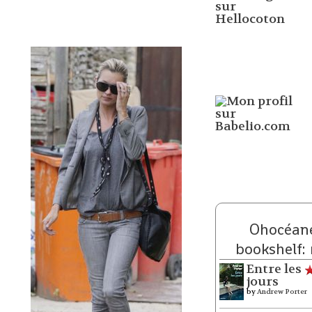
Ohocéane
bookshelf:
Entre les
jours
by
Andrew Porter