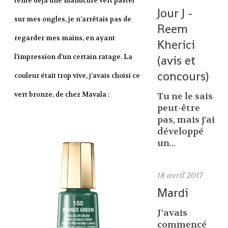
tenté déjà une manucure vert pastel
Jour J -
sur mes ongles, je n’arrêtais pas de
Reem
regarder mes mains, en ayant
Kherici
(avis et
l’impression d’un certain ratage. La
concours)
couleur était trop vive, j’avais choisi ce
vert bronze, de chez Mavala :
Tu ne le sais
peut-être
pas, mais j’ai
développé
un...
18
avril 2017
Mardi
J’avais
commencé