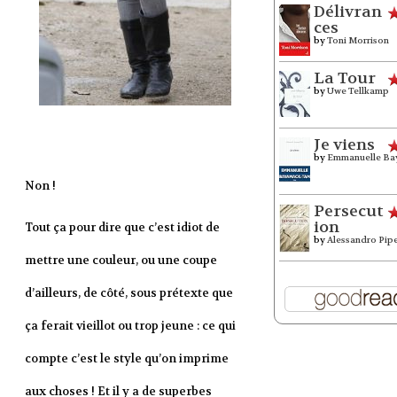
Délivran
ces
by
Toni Morrison
La Tour
by
Uwe Tellkamp
Je viens
by
Emmanuelle Ba
Non !
Persecut
ion
Tout ça pour dire que c’est idiot de
by
Alessandro Pip
mettre une couleur, ou une coupe
d’ailleurs, de côté, sous prétexte que
ça ferait vieillot ou trop jeune : ce qui
compte c’est le style qu’on imprime
aux choses ! Et il y a de superbes