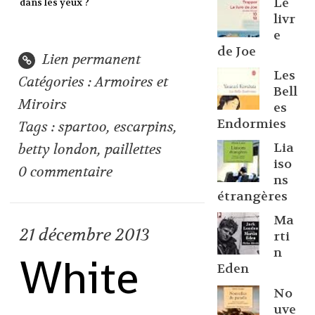
Le
dans les yeux ?
livr
e
de Joe
Lien permanent
Les
Catégories :
Armoires et
Bell
Miroirs
es
Endormies
Tags :
spartoo
,
escarpins
,
Lia
betty london
,
paillettes
iso
0
commentaire
ns
étrangères
Ma
21
décembre 2013
rti
n
White
Eden
No
uve