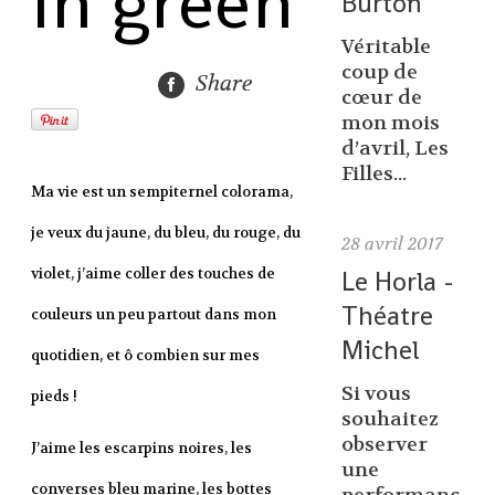
in green
Burton
Véritable
coup de
Share
cœur de
mon mois
d’avril, Les
Filles...
Ma vie est un sempiternel colorama,
je veux du jaune, du bleu, du rouge, du
28
avril 2017
Le Horla -
violet, j’aime coller des touches de
Théatre
couleurs un peu partout dans mon
Michel
quotidien, et ô combien sur mes
Si vous
pieds !
souhaitez
observer
J’aime les escarpins noires, les
une
converses bleu marine, les bottes