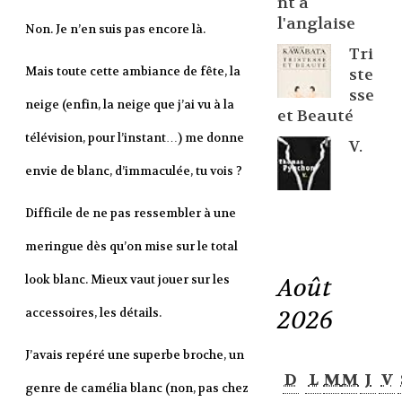
nt à
l'anglaise
Non. Je n’en suis pas encore là.
Tri
Mais toute cette ambiance de fête, la
ste
sse
neige (enfin, la neige que j’ai vu à la
et Beauté
télévision, pour l’instant…) me donne
V.
envie de blanc, d’immaculée, tu vois ?
Difficile de ne pas ressembler à une
meringue dès qu’on mise sur le total
look blanc. Mieux vaut jouer sur les
Août
2026
accessoires, les détails.
J’avais repéré une superbe broche, un
D
L
M
M
J
V
genre de camélia blanc (non, pas chez