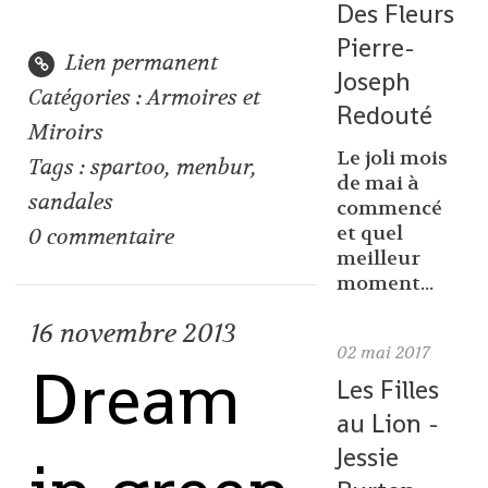
Des Fleurs
Pierre-
Lien permanent
Joseph
Catégories :
Armoires et
Redouté
Miroirs
Le joli mois
Tags :
spartoo
,
menbur
,
de mai à
sandales
commencé
et quel
0
commentaire
meilleur
moment...
16
novembre 2013
02
mai 2017
Dream
Les Filles
au Lion -
Jessie