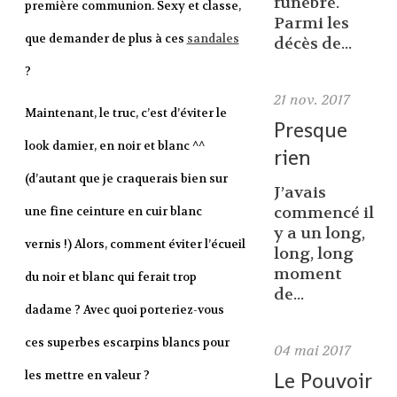
funèbre.
première communion. Sexy et classe,
Parmi les
que demander de plus à ces
sandales
décès de...
?
21
nov. 2017
Maintenant, le truc, c’est d’éviter le
Presque
look damier, en noir et blanc ^^
rien
(d’autant que je craquerais bien sur
J’avais
commencé il
une fine ceinture en cuir blanc
y a un long,
vernis !) Alors, comment éviter l’écueil
long, long
moment
du noir et blanc qui ferait trop
de...
dadame ? Avec quoi porteriez-vous
ces superbes escarpins blancs pour
04
mai 2017
Le Pouvoir
les mettre en valeur ?