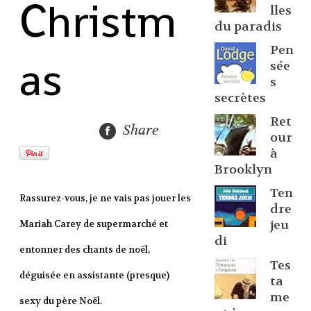
Christm
lles
du paradis
Pen
as
sée
s
secrètes
Ret
Share
our
à
Brooklyn
Ten
Rassurez-vous, je ne vais pas jouer les
dre
jeu
Mariah Carey de supermarché et
di
entonner des chants de noël,
Tes
déguisée en assistante (presque)
ta
me
sexy du père Noël.