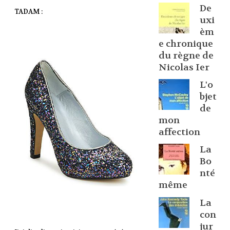
De
TADAM :
uxi
èm
e chronique
du règne de
Nicolas Ier
L'o
bjet
de
mon
affection
La
Bo
nté
même
La
con
jur