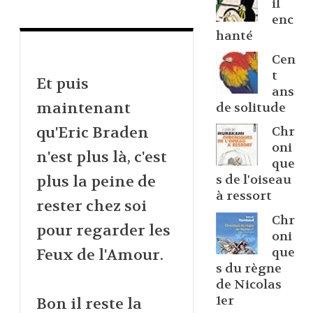
il
enc
hanté
Cen
t
Et puis
ans
maintenant
de solitude
qu'Eric Braden
Chr
oni
n'est plus là, c'est
que
plus la peine de
s de l'oiseau
à ressort
rester chez soi
Chr
pour regarder les
oni
que
Feux de l'Amour.
s du règne
de Nicolas
1er
Bon il reste la