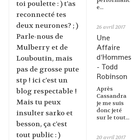
performanc
toi poulette : ) t'as
e...
reconnecté tes
deux neurones? ; )
26
avril 2017
Parle-nous de
Une
Affaire
Mulberry et de
d'Hommes
Louboutin, mais
- Todd
pas de grosse pute
Robinson
stp ! ici c'est un
Après
blog respectable !
Cassandra
Mais tu peux
je me suis
donc jeté
insulter sarko et
sur le tout...
besson, ça c'est
tout public : )
20
avril 2017