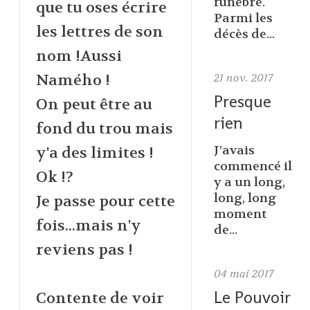
funèbre.
que tu oses écrire
Parmi les
les lettres de son
décès de...
nom !Aussi
Namého !
21
nov. 2017
Presque
On peut être au
rien
fond du trou mais
J’avais
y'a des limites !
commencé il
Ok !?
y a un long,
long, long
Je passe pour cette
moment
fois...mais n'y
de...
reviens pas !
04
mai 2017
Le Pouvoir
Contente de voir