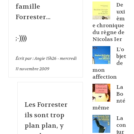
De
famille
uxi
Forrester...
èm
e chronique
du règne de
;-))))
Nicolas Ier
L'o
bjet
Écrit par :
Angie
15h26
-
mercredi
de
11
novembre 2009
mon
affection
La
Bo
nté
Les Forrester
même
ils sont trop
La
plan plan, y
con
jur