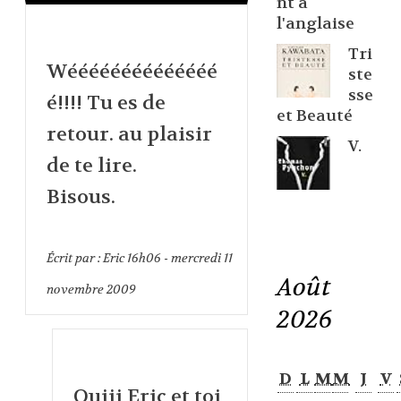
nt à
l'anglaise
Tri
Wéééééééééééééé
ste
sse
é!!!! Tu es de
et Beauté
retour. au plaisir
V.
de te lire.
Bisous.
Écrit par :
Eric
16h06
-
mercredi 11
Août
novembre 2009
2026
D
L
M
M
J
V
Ouiii Eric et toi