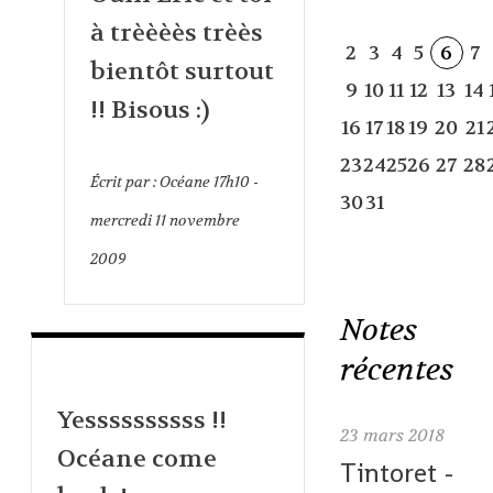
à trèèèès trèès
2
3
4
5
6
7
bientôt surtout
9
10
11
12
13
14
!! Bisous :)
16
17
18
19
20
21
23
24
25
26
27
28
Écrit par :
Océane
17h10
-
30
31
mercredi 11
novembre
2009
Notes
récentes
Yessssssssss !!
23
mars 2018
Océane come
Tintoret -