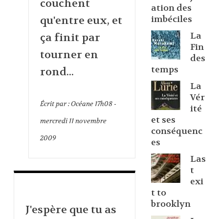
couchent
ation des
imbéciles
qu'entre eux, et
La
ça finit par
Fin
tourner en
des
temps
rond...
La
Vér
Écrit par :
Océane
17h08
-
ité
et ses
mercredi 11
novembre
conséquenc
2009
es
Las
t
exi
t to
brooklyn
J'espère que tu as