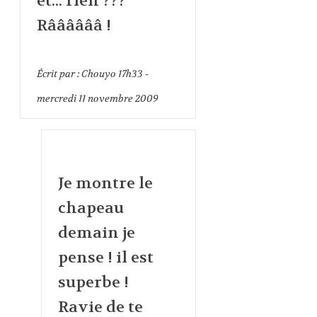
et... rien ???
Rââââââ !
Écrit par :
Chouyo
17h33
-
mercredi 11
novembre 2009
Je montre le
chapeau
demain je
pense ! il est
superbe !
Ravie de te