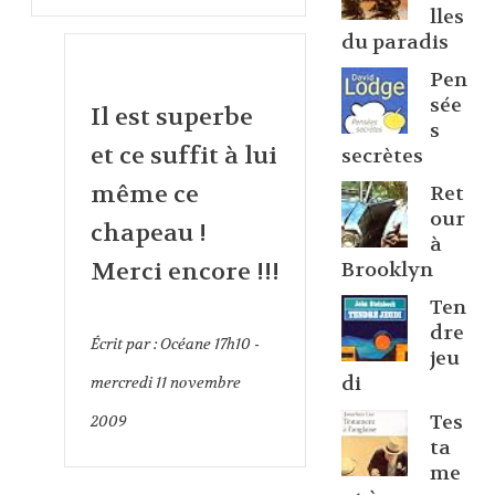
lles
du paradis
Pen
sée
Il est superbe
s
et ce suffit à lui
secrètes
même ce
Ret
our
chapeau !
à
Merci encore !!!
Brooklyn
Ten
dre
Écrit par :
Océane
17h10
-
jeu
di
mercredi 11
novembre
Tes
2009
ta
me