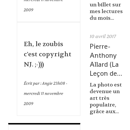
un billet sur
2009
mes lectures
du mois...
10
avril 2017
Eh, le zoubis
Pierre-
c'est copyright
Anthony
Allard (La
NJ. ;-)))
Leçon de...
Écrit par :
Angie
23h08
-
La photo est
devenue un
mercredi 11
novembre
art très
2009
populaire,
grâce aux...