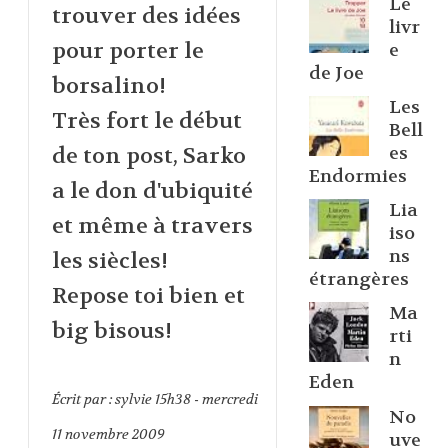
Le
trouver des idées
livr
pour porter le
e
de Joe
borsalino!
Les
Très fort le début
Bell
es
de ton post, Sarko
Endormies
a le don d'ubiquité
Lia
et même à travers
iso
ns
les siècles!
étrangères
Repose toi bien et
Ma
big bisous!
rti
n
Eden
Écrit par :
sylvie
15h38
-
mercredi
No
11
novembre 2009
uve