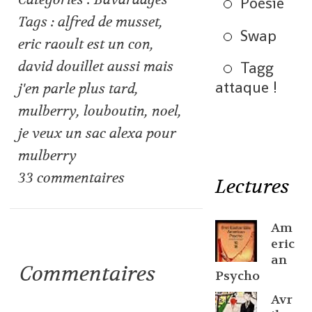
Poésie
Tags :
alfred de musset
,
Swap
eric raoult est un con
,
david douillet aussi mais
Tagg
attaque !
j'en parle plus tard
,
mulberry
,
louboutin
,
noel
,
je veux un sac alexa pour
mulberry
33
commentaires
Lectures
Am
eric
an
Commentaires
Psycho
Avr