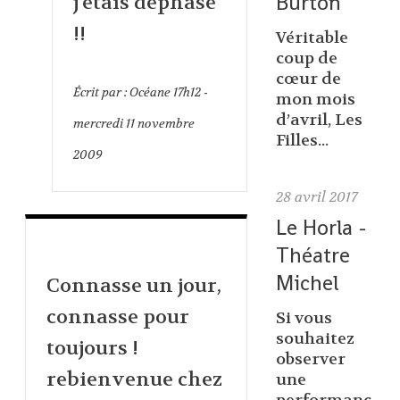
Burton
j'étais déphasé
!!
Véritable
coup de
cœur de
Écrit par :
Océane
17h12
-
mon mois
d’avril, Les
mercredi 11
novembre
Filles...
2009
28
avril 2017
Le Horla -
Théatre
Michel
Connasse un jour,
connasse pour
Si vous
souhaitez
toujours !
observer
rebienvenue chez
une