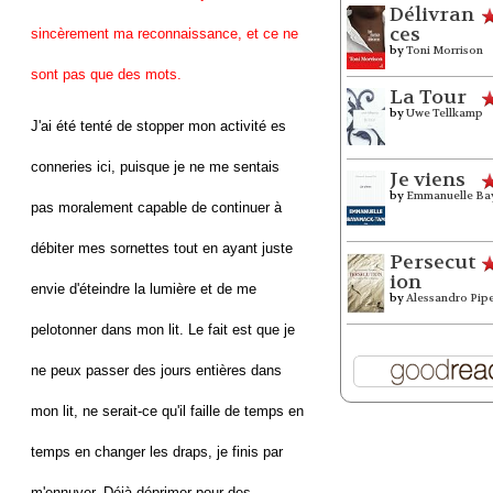
Délivran
ces
sincèrement ma reconnaissance, et ce ne
by
Toni Morrison
sont pas que des mots.
La Tour
by
Uwe Tellkamp
J'ai été tenté de stopper mon activité es
conneries ici, puisque je ne me sentais
Je viens
by
Emmanuelle Ba
pas moralement capable de continuer à
débiter mes sornettes tout en ayant juste
Persecut
ion
envie d'éteindre la lumière et de me
by
Alessandro Pip
pelotonner dans mon lit. Le fait est que je
ne peux passer des jours entières dans
mon lit, ne serait-ce qu'il faille de temps en
temps en changer les draps, je finis par
m'ennuyer. Déjà déprimer pour des