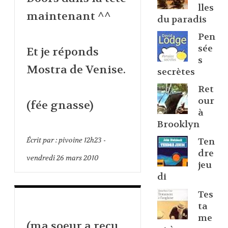
lles
maintenant ^^
du paradis
Pen
sée
Et je réponds
s
Mostra de Venise.
secrètes
Ret
our
(fée gnasse)
à
Brooklyn
Écrit par :
pivoine
12h23
-
Ten
dre
vendredi 26
mars 2010
jeu
di
Tes
ta
me
(ma soeur a reçu