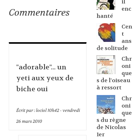
il
enc
Commentaires
hanté
Cen
t
ans
de solitude
Chr
oni
"adorable"... un
que
yeti aux yeux de
s de l'oiseau
à ressort
biche oui
Chr
oni
Écrit par :
lociol
10h42
-
vendredi
que
s du règne
26
mars 2010
de Nicolas
1er