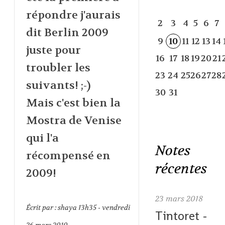
répondre j'aurais
2
3
4
5
6
7
dit Berlin 2009
9
10
11
12
13
14
juste pour
16
17
18
19
20
21
troubler les
23
24
25
26
27
28
suivants! ;-)
30
31
Mais c'est bien la
Mostra de Venise
qui l'a
Notes
récompensé en
récentes
2009!
23
mars 2018
Écrit par :
shaya
13h35
-
vendredi
Tintoret -