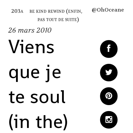
@OhOceane
be kind rewind (enfin,
pas tout de suite)
26
mars 2010
Viens
que je
te soul
(in the)