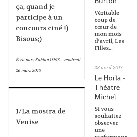
Burton
ça, quand je
Véritable
participe à un
coup de
cœur de
concours ciné !)
mon mois
Bisous;)
d’avril, Les
Filles...
Écrit par :
Kahlan
15h13
-
vendredi
28
avril 2017
26
mars 2010
Le Horla -
Théatre
Michel
Si vous
1/La mostra de
souhaitez
Venise
observer
une