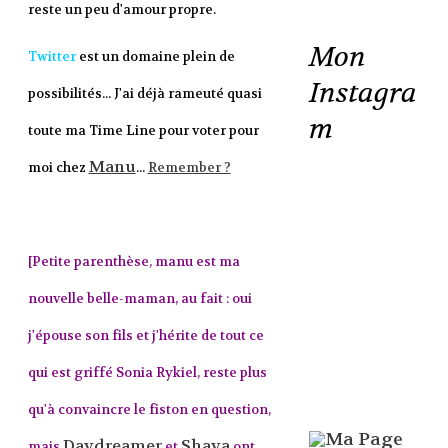
reste un peu d'amour propre.
Mon
Twitter
est un domaine plein de
Instagra
possibilités... J'ai déjà rameuté quasi
m
toute ma Time Line pour voter pour
Manu
moi chez
...
Remember ?
[Petite parenthèse, manu est ma
nouvelle belle-maman, au fait : oui
j'épouse son fils et j'hérite de tout ce
qui est griffé Sonia Rykiel, reste plus
qu'à convaincre le fiston en question,
Daydreamer
Shaya
mais
et
ont