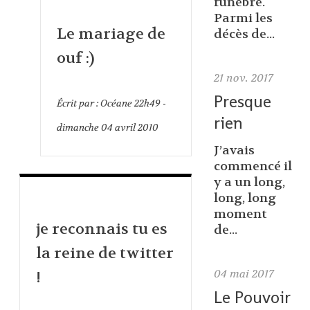
funèbre.
Parmi les
Le mariage de
décès de...
ouf :)
21
nov. 2017
Presque
Écrit par :
Océane
22h49
-
rien
dimanche 04
avril 2010
J’avais
commencé il
y a un long,
long, long
moment
je reconnais tu es
de...
la reine de twitter
04
mai 2017
!
Le Pouvoir