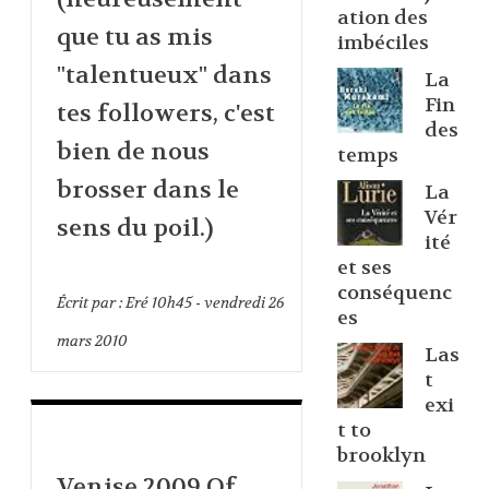
ation des
que tu as mis
imbéciles
"talentueux" dans
La
Fin
tes followers, c'est
des
bien de nous
temps
brosser dans le
La
Vér
sens du poil.)
ité
et ses
conséquenc
Écrit par :
Eré
10h45
-
vendredi 26
es
mars 2010
Las
t
exi
t to
brooklyn
Venise 2009 Of