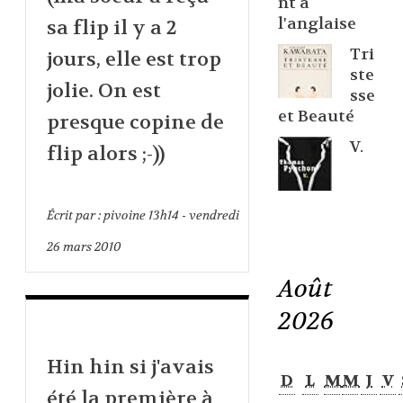
nt à
l'anglaise
sa flip il y a 2
Tri
jours, elle est trop
ste
jolie. On est
sse
et Beauté
presque copine de
V.
flip alors ;-))
Écrit par :
pivoine
13h14
-
vendredi
26
mars 2010
Août
2026
Hin hin si j'avais
D
L
M
M
J
V
été la première à