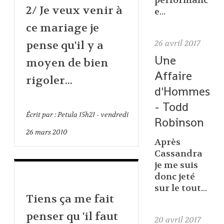
performanc
2/ Je veux venir à
e...
ce mariage je
26
avril 2017
pense qu'il y a
Une
moyen de bien
Affaire
rigoler...
d'Hommes
- Todd
Écrit par :
Petula
15h21
-
vendredi
Robinson
26
mars 2010
Après
Cassandra
je me suis
donc jeté
sur le tout...
Tiens ça me fait
penser qu 'il faut
20
avril 2017