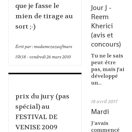
que je fasse le
Jour J -
Reem
mien de tirage au
Kherici
sort ;-)
(avis et
concours)
Écrit par :
madamezazaofmars
Tu ne le sais
15h38
-
vendredi 26
mars 2010
peut-être
pas, mais j’ai
développé
un...
prix du jury (pas
18
avril 2017
spécial) au
Mardi
FESTIVAL DE
J’avais
VENISE 2009
commencé