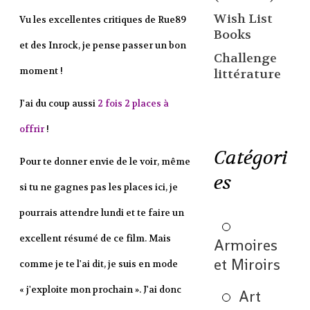
Wish List
Vu les excellentes critiques de
Rue89
Books
et des
Inrock
, je pense passer un bon
Challenge
moment !
littérature
J'ai du coup aussi
2 fois 2 places à
offrir
!
Catégori
Pour te donner envie de le voir, même
es
si tu ne gagnes pas les places ici, je
pourrais attendre lundi et te faire un
excellent résumé de ce film. Mais
Armoires
et Miroirs
comme je te l'ai dit, je suis en mode
« j'exploite mon prochain ». J'ai donc
Art