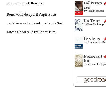
Délivran
et talentueux followers ».
ces
by
Toni Morrison
Donc, voilà de quoi il s'agit : tu as
La Tour
certainement entendu parler de Soul
by
Uwe Tellkamp
Kitchen ? Mate le trailer du film:
Je viens
by
Emmanuelle Ba
Persecut
ion
by
Alessandro Pip