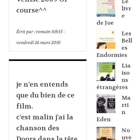
Le
livr
course^^
e
de Joe
Écrit par :
romain
10h55
-
Les
Bell
vendredi 26
mars 2010
es
Endormies
Lia
iso
ns
je n'en entends
étrangères
que du bien de ce
Ma
rti
film.
n
c'est malin j'ai la
Eden
chanson des
No
uve
Doors dans la tête