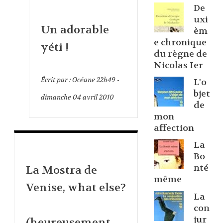
De
uxi
Un adorable
èm
e chronique
yéti !
du règne de
Nicolas Ier
Écrit par :
Océane
22h49
-
L'o
bjet
dimanche 04
avril 2010
de
mon
affection
La
Bo
nté
La Mostra de
même
Venise, what else?
La
con
jur
(heureusement