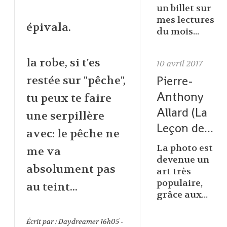
un billet sur
mes lectures
épivala.
du mois...
la robe, si t'es
10
avril 2017
Pierre-
restée sur "pêche",
Anthony
tu peux te faire
Allard (La
une serpillère
Leçon de...
avec: le pêche ne
La photo est
me va
devenue un
absolument pas
art très
populaire,
au teint...
grâce aux...
Écrit par :
Daydreamer
16h05
-