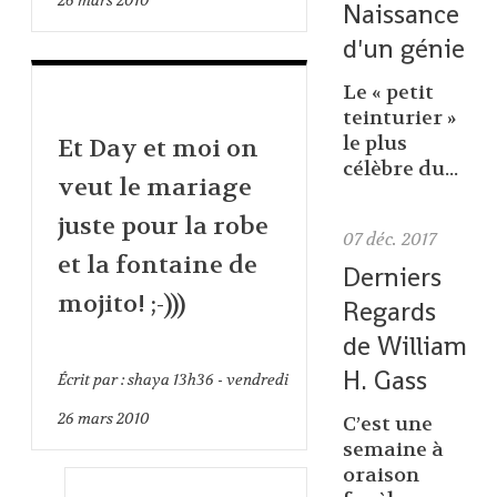
26
mars 2010
Naissance
d'un génie
Le « petit
teinturier »
le plus
Et Day et moi on
célèbre du...
veut le mariage
juste pour la robe
07
déc. 2017
et la fontaine de
Derniers
mojito! ;-)))
Regards
de William
H. Gass
Écrit par :
shaya
13h36
-
vendredi
26
mars 2010
C’est une
semaine à
oraison