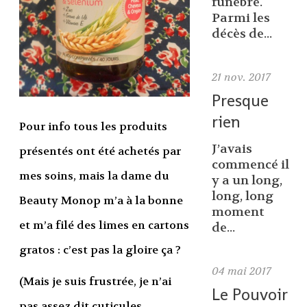
funèbre.
Parmi les
décès de...
21
nov. 2017
Presque
rien
Pour info tous les produits
J’avais
présentés ont été achetés par
commencé il
mes soins, mais la dame du
y a un long,
long, long
Beauty Monop m’a à la bonne
moment
et m’a filé des limes en cartons
de...
gratos : c’est pas la gloire ça ?
04
mai 2017
(Mais je suis frustrée, je n’ai
Le Pouvoir
pas assez dit cuticules