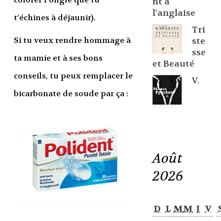
nt à
l'anglaise
t’échines à déjaunir).
Tri
Si tu veux rendre hommage à
ste
sse
ta mamie et à ses bons
et Beauté
conseils, tu peux remplacer le
V.
bicarbonate de soude par ça :
Août
2026
D
L
M
M
J
V