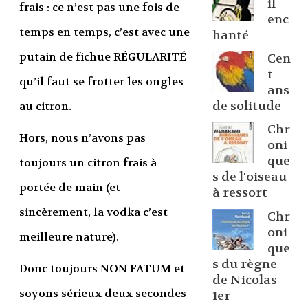
il
frais : ce n’est pas une fois de
enc
temps en temps, c’est avec une
hanté
putain de fichue RÉGULARITÉ
Cen
t
qu’il faut se frotter les ongles
ans
de solitude
au citron.
Chr
Hors, nous n’avons pas
oni
que
toujours un citron frais à
s de l'oiseau
portée de main (et
à ressort
sincèrement, la vodka c’est
Chr
oni
meilleure nature).
que
s du règne
Donc toujours NON FATUM et
de Nicolas
soyons sérieux deux secondes
1er