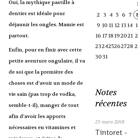
Oui, la mythique pastille à
dentier est idéale pour
2
3
4
5
6
7
déjaunir les ongles. Mamie est
9
10
11
12
13
14
1
partout.
16
17
18
19
20
21
2
23
24
25
26
27
28
2
Enfin, pour en finir avec cette
30
31
petite aventure ongulaire, il va
de soi que la première des
choses est d’avoir un mode de
Notes
vie sain (pas trop de vodka,
récentes
semble-t-il), manger de tout
afin d’avoir les apports
23
mars 2018
nécessaires en vitamines et
Tintoret -