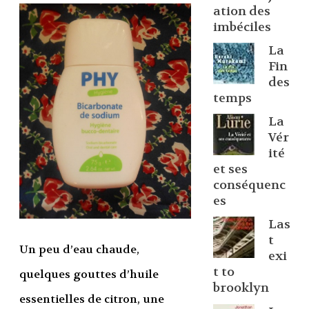
ation des
imbéciles
La
Fin
des
temps
La
Vér
ité
et ses
conséquenc
es
Las
t
Un peu d’eau chaude,
exi
t to
quelques gouttes d’huile
brooklyn
essentielles de citron, une