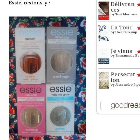
Essie, restons-y :
Délivran
ces
by
Toni Morrison
La Tour
by
Uwe Tellkamp
Je viens
by
Emmanuelle Ba
Persecut
ion
by
Alessandro Pip