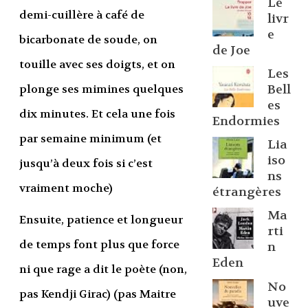
Le
demi-cuillère à café de
livr
e
bicarbonate de soude, on
de Joe
touille avec ses doigts, et on
Les
plonge ses mimines quelques
Bell
es
dix minutes. Et cela une fois
Endormies
par semaine minimum (et
Lia
iso
jusqu’à deux fois si c’est
ns
vraiment moche)
étrangères
Ma
Ensuite, patience et longueur
rti
de temps font plus que force
n
Eden
ni que rage a dit le poète (non,
No
pas Kendji Girac) (pas Maitre
uve