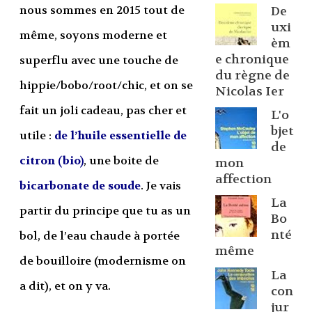
nous sommes en 2015 tout de
De
uxi
même, soyons moderne et
èm
e chronique
superflu avec une touche de
du règne de
hippie/bobo/root/chic, et on se
Nicolas Ier
fait un joli cadeau, pas cher et
L'o
bjet
utile :
de l’huile essentielle de
de
citron (bio)
, une boite de
mon
affection
bicarbonate de soude
. Je vais
La
partir du principe que tu as un
Bo
nté
bol, de l’eau chaude à portée
même
de bouilloire (modernisme on
La
a dit), et on y va.
con
jur