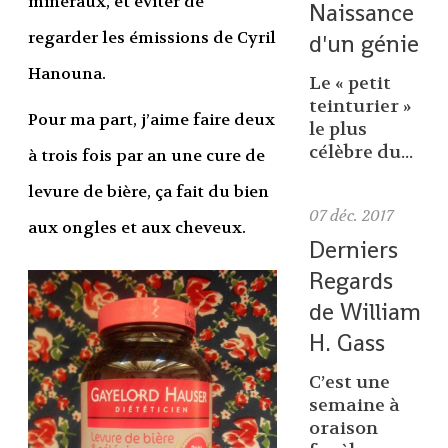
minéraux, et éviter de
Naissance
regarder les émissions de Cyril
d'un génie
Hanouna.
Le « petit
teinturier »
Pour ma part, j’aime faire deux
le plus
célèbre du...
à trois fois par an une cure de
levure de bière, ça fait du bien
07
déc. 2017
aux ongles et aux cheveux.
Derniers
Regards
de William
H. Gass
C’est une
semaine à
oraison