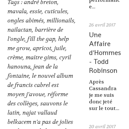
performanc
Tags :
andré breton
,
e...
mavala
,
essie
,
cuticules
,
ongles abimés
,
millionails
,
26
avril 2017
nailactan
,
barrière de
Une
l'ongle
,
fill the gap
,
help
Affaire
me grow
,
apricot
,
juile
,
d'Hommes
crème
,
maitre gims
,
cyril
- Todd
hanouna
,
jean de la
Robinson
fontaine
,
le nouvel album
Après
de francis cabrel est
Cassandra
moyen j'avoue
,
réforme
je me suis
donc jeté
des collèges
,
sauvons le
sur le tout...
latin
,
najat vallaud
belkacem n'a pas de jolies
20
avril 2017