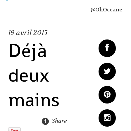
@OhOceane
19
avril 2015
Déjà
deux
mains
Share