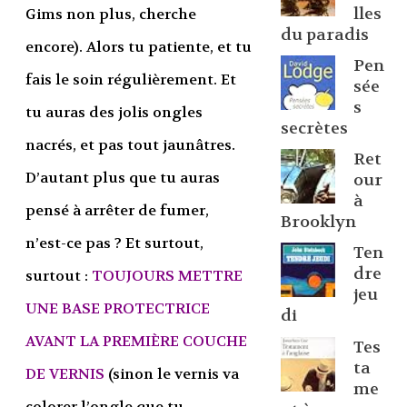
lles
Gims non plus, cherche
du paradis
encore). Alors tu patiente, et tu
Pen
fais le soin régulièrement. Et
sée
s
tu auras des jolis ongles
secrètes
nacrés, et pas tout jaunâtres.
Ret
D’autant plus que tu auras
our
à
pensé à arrêter de fumer,
Brooklyn
n’est-ce pas ? Et surtout,
Ten
dre
surtout :
TOUJOURS METTRE
jeu
UNE BASE PROTECTRICE
di
AVANT LA PREMIÈRE COUCHE
Tes
ta
DE VERNIS
(sinon le vernis va
me
colorer l’ongle que tu