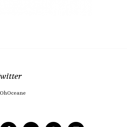
witter
OhOceane