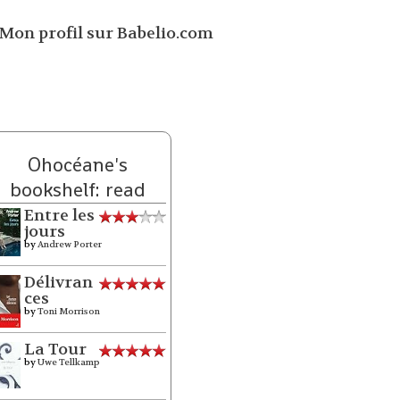
Ohocéane's
bookshelf: read
Entre les
jours
by
Andrew Porter
Délivran
ces
by
Toni Morrison
La Tour
by
Uwe Tellkamp