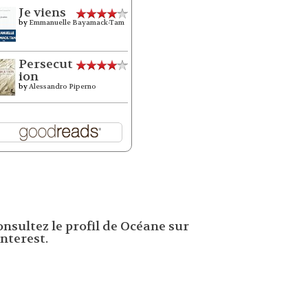
Je viens
by
Emmanuelle Bayamack-Tam
Persecut
ion
by
Alessandro Piperno
onsultez le profil de Océane sur
nterest.