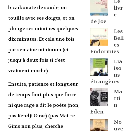
Le
bicarbonate de soude, on
livr
e
touille avec ses doigts, et on
de Joe
plonge ses mimines quelques
Les
Bell
dix minutes. Et cela une fois
es
par semaine minimum (et
Endormies
jusqu’à deux fois si c’est
Lia
iso
vraiment moche)
ns
étrangères
Ensuite, patience et longueur
Ma
de temps font plus que force
rti
n
ni que rage a dit le poète (non,
Eden
pas Kendji Girac) (pas Maitre
No
Gims non plus, cherche
uve