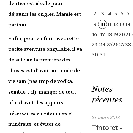
dentier est idéale pour
2
3
4
5
6
7
déjaunir les ongles. Mamie est
9
10
11
12
13
14
partout.
16
17
18
19
20
21
Enfin, pour en finir avec cette
23
24
25
26
27
28
petite aventure ongulaire, il va
30
31
de soi que la première des
choses est d’avoir un mode de
vie sain (pas trop de vodka,
Notes
semble-t-il), manger de tout
récentes
afin d’avoir les apports
nécessaires en vitamines et
23
mars 2018
minéraux, et éviter de
Tintoret -