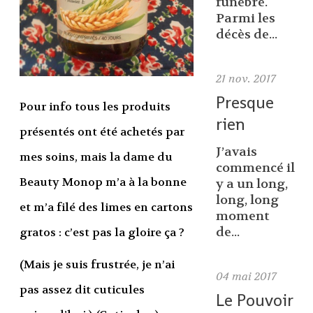
funèbre.
Parmi les
décès de...
21
nov. 2017
Presque
Pour info tous les produits
rien
présentés ont été achetés par
J’avais
mes soins, mais la dame du
commencé il
Beauty Monop m’a à la bonne
y a un long,
long, long
et m’a filé des limes en cartons
moment
de...
gratos : c’est pas la gloire ça ?
(Mais je suis frustrée, je n’ai
04
mai 2017
pas assez dit cuticules
Le Pouvoir