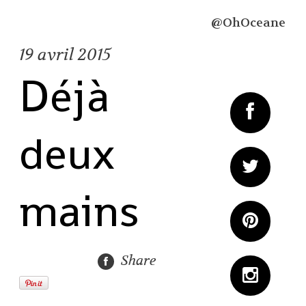
@OhOceane
19
avril 2015
Déjà
deux
mains
Share