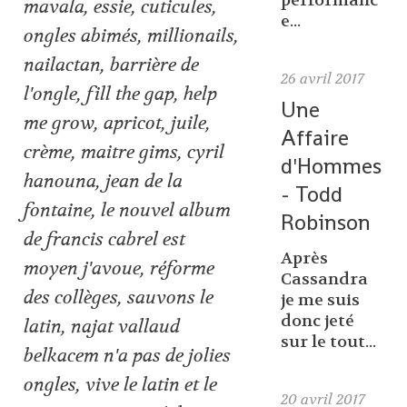
performanc
mavala
,
essie
,
cuticules
,
e...
ongles abimés
,
millionails
,
nailactan
,
barrière de
26
avril 2017
l'ongle
,
fill the gap
,
help
Une
me grow
,
apricot
,
juile
,
Affaire
crème
,
maitre gims
,
cyril
d'Hommes
hanouna
,
jean de la
- Todd
fontaine
,
le nouvel album
Robinson
de francis cabrel est
Après
moyen j'avoue
,
réforme
Cassandra
des collèges
,
sauvons le
je me suis
donc jeté
latin
,
najat vallaud
sur le tout...
belkacem n'a pas de jolies
ongles
,
vive le latin et le
20
avril 2017