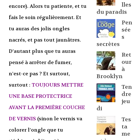
lles
encore). Alors tu patiente, et tu
du paradis
fais le soin régulièrement. Et
Pen
tu auras des jolis ongles
sée
s
nacrés, et pas tout jaunâtres.
secrètes
D’autant plus que tu auras
Ret
our
pensé à arrêter de fumer,
à
n’est-ce pas ? Et surtout,
Brooklyn
surtout :
TOUJOURS METTRE
Ten
dre
UNE BASE PROTECTRICE
jeu
AVANT LA PREMIÈRE COUCHE
di
DE VERNIS
(sinon le vernis va
Tes
ta
colorer l’ongle que tu
me