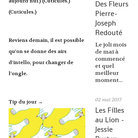
aujourd’hui.) (Cuticules.)
Des Fleurs
Pierre-
(Cuticules.)
Joseph
Redouté
Reviens demain, il est possible
Le joli mois
qu’on se donne des airs
de mai à
commencé
d’intello, pour changer de
et quel
meilleur
l’ongle.
moment...
02
mai 2017
Tip du jour →
Les Filles
au Lion -
Jessie