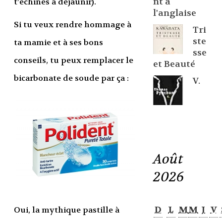
nt à
t’échines à déjaunir).
l'anglaise
Si tu veux rendre hommage à
Tri
ste
ta mamie et à ses bons
sse
conseils, tu peux remplacer le
et Beauté
bicarbonate de soude par ça :
V.
Août
2026
D
L
M
M
J
V
Oui, la mythique pastille à