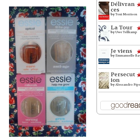
Délivran
ces
by
Toni Morrison
La Tour
by
Uwe Tellkamp
Je viens
by
Emmanuelle Ba
Persecut
ion
by
Alessandro Pip