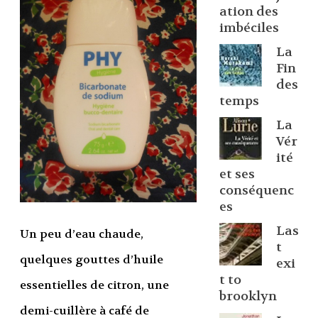
ation des
imbéciles
La
Fin
des
temps
La
Vér
ité
et ses
conséquenc
es
Las
Un peu d’eau chaude,
t
quelques gouttes d’huile
exi
t to
essentielles de citron, une
brooklyn
demi-cuillère à café de