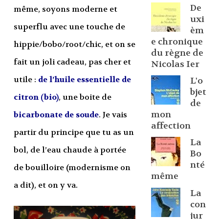
De
même, soyons moderne et
uxi
superflu avec une touche de
èm
e chronique
hippie/bobo/root/chic, et on se
du règne de
fait un joli cadeau, pas cher et
Nicolas Ier
utile :
de l’huile essentielle de
L'o
bjet
citron (bio)
, une boite de
de
mon
bicarbonate de soude
. Je vais
affection
partir du principe que tu as un
La
bol, de l’eau chaude à portée
Bo
nté
de bouilloire (modernisme on
même
a dit), et on y va.
La
con
jur