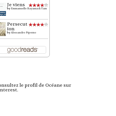
Je viens
by
Emmanuelle Bayamack-Tam
Persecut
ion
by
Alessandro Piperno
onsultez le profil de Océane sur
nterest.