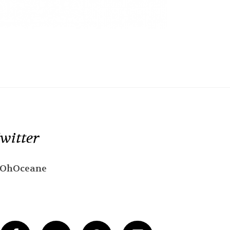
witter
OhOceane