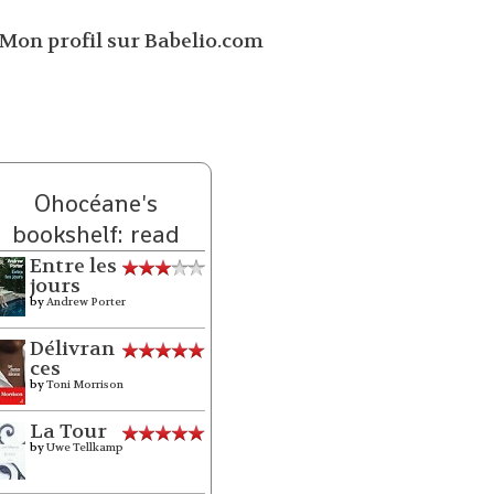
Ohocéane's
bookshelf: read
Entre les
jours
by
Andrew Porter
Délivran
ces
by
Toni Morrison
La Tour
by
Uwe Tellkamp