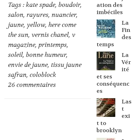
Tags :
kate spade
,
boudoir
,
ation des
imbéciles
salon
,
rayures
,
nuancier
,
La
jaune
,
yellow
,
here come
Fin
the sun
,
vernis chanel
,
v
des
temps
magazine
,
printemps
,
soleil
,
bonne humeur
,
La
Vér
envie de jaune
,
tissu jaune
ité
safran
,
coloblock
et ses
conséquenc
26
commentaires
es
Las
t
exi
t to
brooklyn