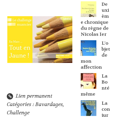
De
uxi
èm
e chronique
du règne de
Nicolas Ier
L'o
bjet
de
mon
affection
La
Bo
nté
même
Lien permanent
La
Catégories :
Bavardages
,
con
Challenge
jur