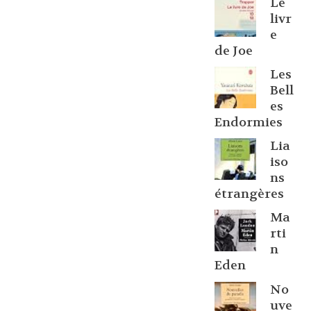
Le
livr
e
de Joe
Les
Bell
es
Endormies
Lia
iso
ns
étrangères
Ma
rti
n
Eden
No
uve