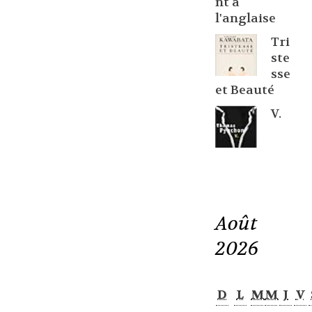
nt à
l'anglaise
Tri
ste
sse
et Beauté
V.
Août
2026
D
L
M
M
J
V