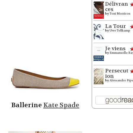
Délivran
ces
by
Toni Morrison
La Tour
by
Uwe Tellkamp
Je viens
by
Emmanuelle Ba
Persecut
ion
by
Alessandro Pip
Ballerine
Kate Spade