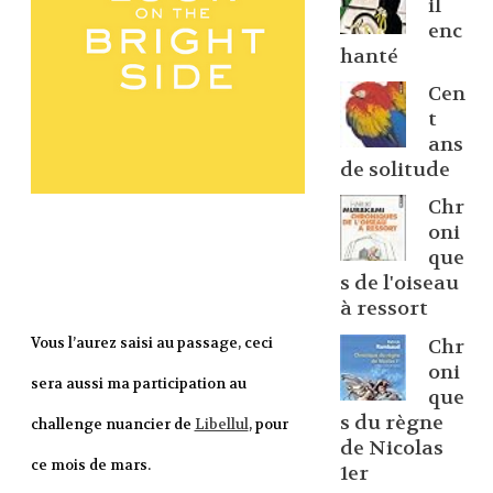
il
enc
hanté
Cen
t
ans
de solitude
Chr
oni
que
s de l'oiseau
à ressort
Vous l’aurez saisi au passage, ceci
Chr
oni
sera aussi ma participation au
que
s du règne
challenge nuancier de
Libellul
, pour
de Nicolas
ce mois de mars.
1er