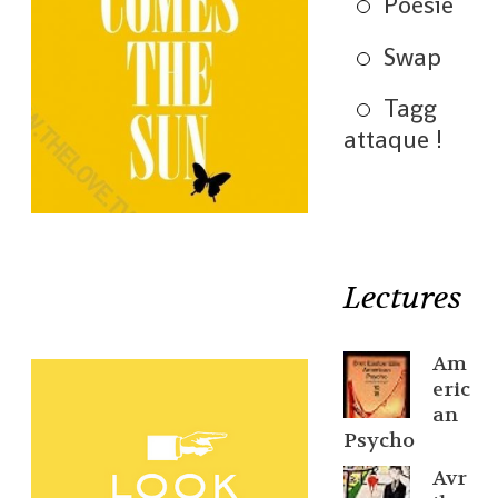
Poésie
Swap
Tagg
attaque !
Lectures
Am
eric
an
Psycho
Avr