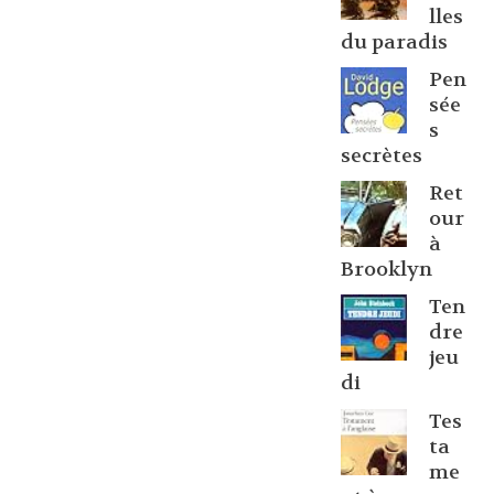
lles
du paradis
Pen
sée
s
secrètes
Ret
our
à
Brooklyn
Ten
dre
jeu
di
Tes
ta
me