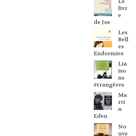
Le
livr
e
de Joe
Les
Bell
es
Endormies
Lia
iso
ns
étrangères
Ma
rti
n
Eden
No
uve