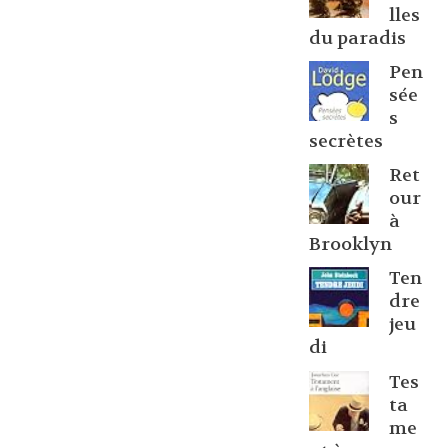
lles
du paradis
Pen
sée
s
secrètes
Ret
our
à
Brooklyn
Ten
dre
jeu
di
Tes
ta
me