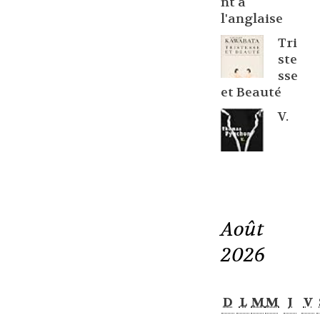
nt à
l'anglaise
Tri
ste
sse
et Beauté
V.
Août
2026
D
L
M
M
J
V