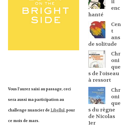
il
enc
hanté
Cen
t
ans
de solitude
Chr
oni
que
s de l'oiseau
à ressort
Vous l’aurez saisi au passage, ceci
Chr
oni
sera aussi ma participation au
que
s du règne
challenge nuancier de
Libellul
, pour
de Nicolas
ce mois de mars.
1er