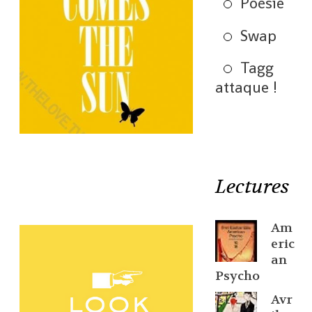
Poésie
Swap
Tagg
attaque !
Lectures
Am
eric
an
Psycho
Avr