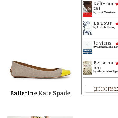
Délivran
ces
by
Toni Morrison
La Tour
by
Uwe Tellkamp
Je viens
by
Emmanuelle Ba
Persecut
ion
by
Alessandro Pip
Ballerine
Kate Spade