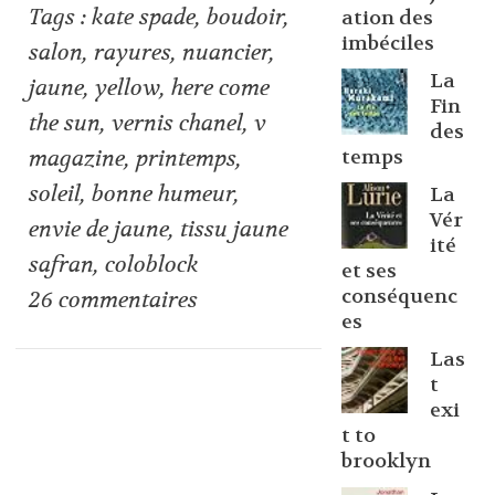
Tags :
kate spade
,
boudoir
,
ation des
imbéciles
salon
,
rayures
,
nuancier
,
La
jaune
,
yellow
,
here come
Fin
the sun
,
vernis chanel
,
v
des
temps
magazine
,
printemps
,
soleil
,
bonne humeur
,
La
Vér
envie de jaune
,
tissu jaune
ité
safran
,
coloblock
et ses
conséquenc
26
commentaires
es
Las
t
exi
t to
brooklyn