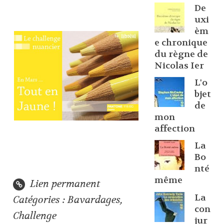
De
uxi
èm
e chronique
du règne de
Nicolas Ier
L'o
bjet
de
mon
affection
La
Bo
nté
même
Lien permanent
La
Catégories :
Bavardages
,
con
Challenge
jur