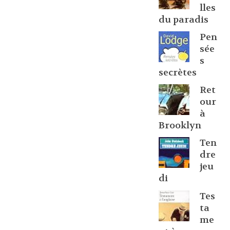
lles
du paradis
Pen
sée
s
secrètes
Ret
our
à
Brooklyn
Ten
dre
jeu
di
Tes
ta
me