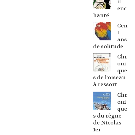
il
enc
hanté
Cen
t
ans
de solitude
Chr
oni
que
s de l'oiseau
à ressort
Chr
oni
que
s du règne
de Nicolas
1er