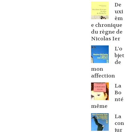
De
uxi
èm
e chronique
du règne de
Nicolas Ier
L'o
bjet
de
mon
affection
La
Bo
nté
même
La
con
jur