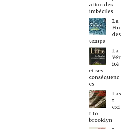
ation des
imbéciles
La
Fin
des
temps
La
Vér
ité
et ses
conséquenc
es
Las
t
exi
t to
brooklyn