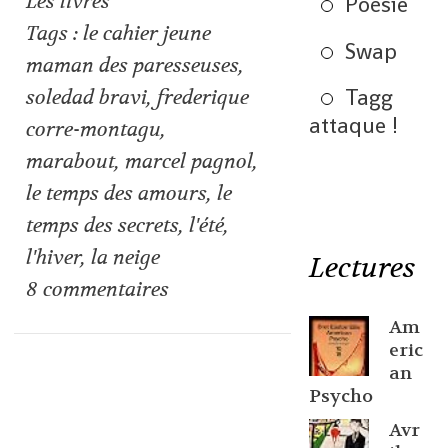
Les livres
Poésie
Tags :
le cahier jeune
Swap
maman des paresseuses
,
Tagg
soledad bravi
,
frederique
attaque !
corre-montagu
,
marabout
,
marcel pagnol
,
le temps des amours
,
le
temps des secrets
,
l'été
,
l'hiver
,
la neige
Lectures
8
commentaires
Am
eric
an
Psycho
Avr