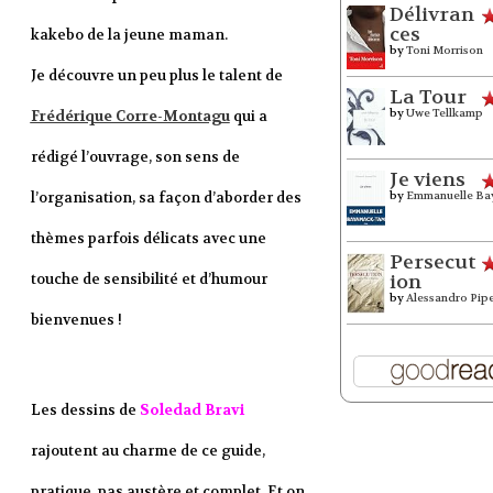
Délivran
ces
kakebo de la jeune maman.
by
Toni Morrison
Je découvre un peu plus le talent de
La Tour
by
Uwe Tellkamp
Frédérique Corre-Montagu
qui a
rédigé l’ouvrage, son sens de
Je viens
by
Emmanuelle Ba
l’organisation, sa façon d’aborder des
thèmes parfois délicats avec une
Persecut
ion
touche de sensibilité et d’humour
by
Alessandro Pip
bienvenues !
Les dessins de
Soledad Bravi
rajoutent au charme de ce guide,
pratique, pas austère et complet. Et on