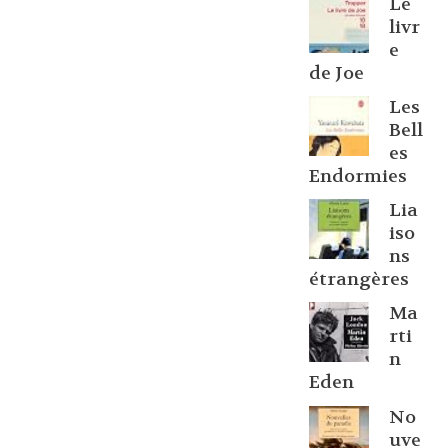
Le
livr
e
de Joe
Les
Bell
es
Endormies
Lia
iso
ns
étrangères
Ma
rti
n
Eden
No
uve