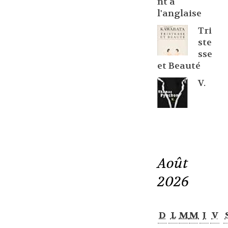
nt à
l'anglaise
Tri
ste
sse
et Beauté
V.
Août
2026
D
L
M
M
J
V