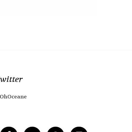
witter
OhOceane