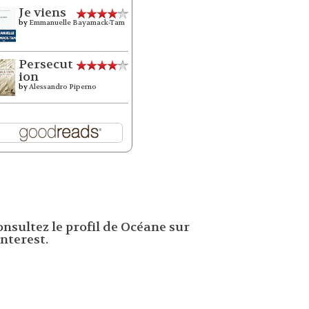
Je viens
by
Emmanuelle Bayamack-Tam
Persecut
ion
by
Alessandro Piperno
onsultez le profil de Océane sur
nterest.