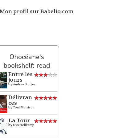
Ohocéane's
bookshelf: read
Entre les
jours
by
Andrew Porter
Délivran
ces
by
Toni Morrison
La Tour
by
Uwe Tellkamp