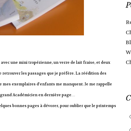
P
R
C
Bl
W
C
, avec une mini tropézienne, un verre de lait fraise, et deux
e retrouver les passages que je préfère. La réédition des
que mes exemplaires d’enfants me manquent. Je me rappelle
 du grand Académicien en dernière page…
C
uelques bonnes pages à dévorer, pour oublier que le printemps