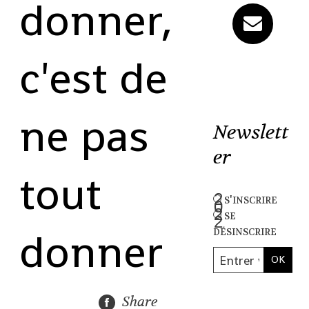
donner,
c'est de
ne pas
Newslett
er
tout
s'inscrire
se
donner
désinscrire
Share