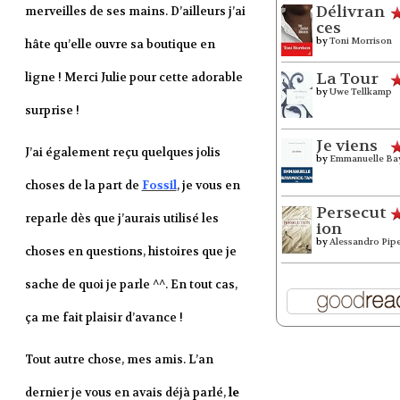
Délivran
merveilles de ses mains. D’ailleurs j’ai
ces
by
Toni Morrison
hâte qu’elle ouvre sa boutique en
La Tour
ligne ! Merci Julie pour cette adorable
by
Uwe Tellkamp
surprise !
Je viens
J’ai également reçu quelques jolis
by
Emmanuelle Ba
choses de la part de
Fossil
, je vous en
Persecut
reparle dès que j’aurais utilisé les
ion
by
Alessandro Pip
choses en questions, histoires que je
sache de quoi je parle ^^. En tout cas,
ça me fait plaisir d’avance !
Tout autre chose, mes amis. L’an
dernier je vous en avais déjà parlé,
le