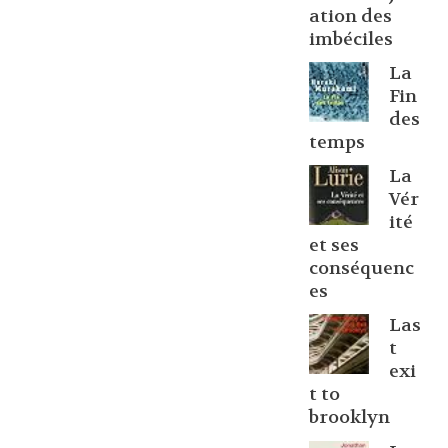
ation des
imbéciles
La
Fin
des
temps
La
Vér
ité
et ses
conséquenc
es
Las
t
exi
t to
brooklyn