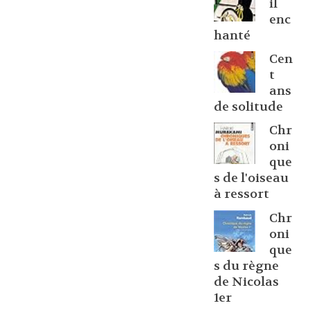
il
enc
hanté
Cen
t
ans
de solitude
Chr
oni
que
s de l'oiseau
à ressort
Chr
oni
que
s du règne
de Nicolas
1er