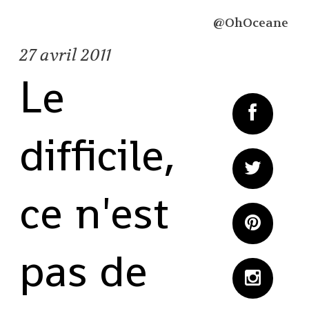
@OhOceane
27
avril 2011
Le
difficile,
ce n'est
pas de