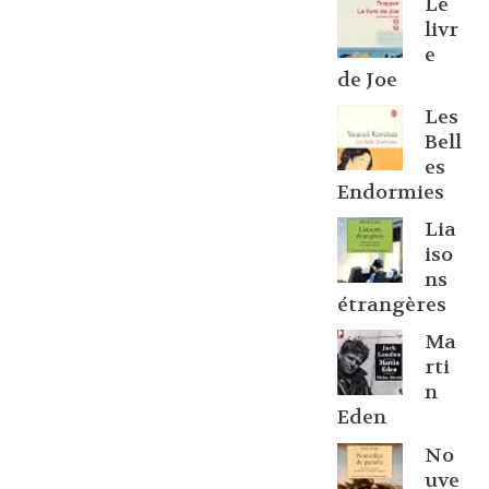
Le
livr
e
de Joe
Les
Bell
es
Endormies
Lia
iso
ns
étrangères
Ma
rti
n
Eden
No
uve