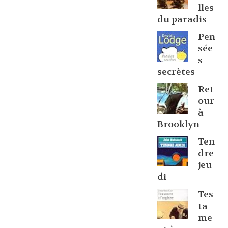
lles
du paradis
Pen
sée
s
secrètes
Ret
our
à
Brooklyn
Ten
dre
jeu
di
Tes
ta
me