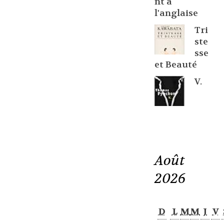
nt à
l'anglaise
Tri
ste
sse
et Beauté
V.
Août
2026
D
L
M
M
J
V