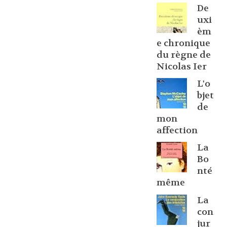
De
uxi
èm
e chronique
du règne de
Nicolas Ier
L'o
bjet
de
mon
affection
La
Bo
nté
même
La
con
jur