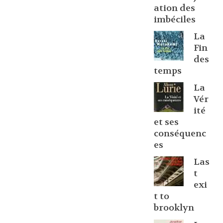
ation des
imbéciles
La
Fin
des
temps
La
Vér
ité
et ses
conséquenc
es
Las
t
exi
t to
brooklyn