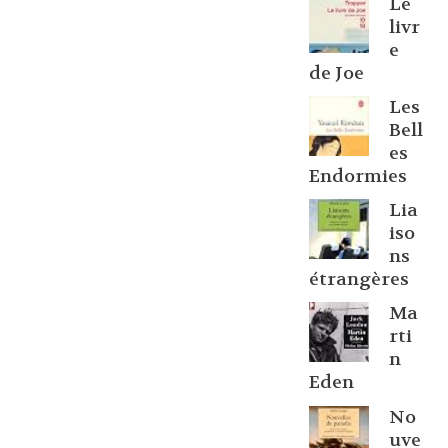
Le
livr
e
de Joe
Les
Bell
es
Endormies
Lia
iso
ns
étrangères
Ma
rti
n
Eden
No
uve