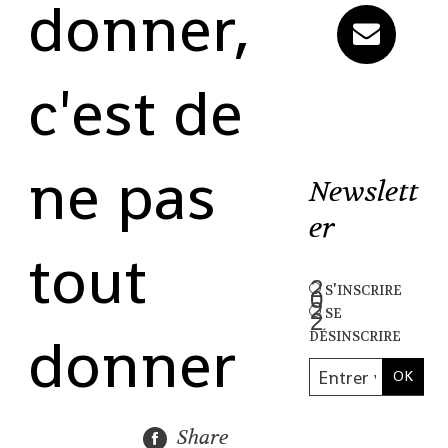
donner,
c'est de
ne pas
Newslett
er
tout
s'inscrire
se
donner
désinscrire
Share