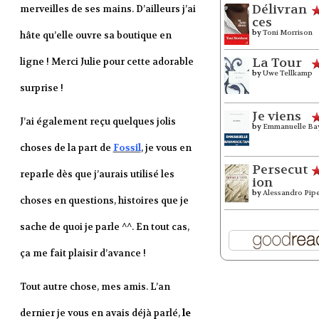
Délivran
merveilles de ses mains. D’ailleurs j’ai
ces
by
Toni Morrison
hâte qu’elle ouvre sa boutique en
La Tour
ligne ! Merci Julie pour cette adorable
by
Uwe Tellkamp
surprise !
Je viens
J’ai également reçu quelques jolis
by
Emmanuelle Ba
choses de la part de
Fossil
, je vous en
Persecut
reparle dès que j’aurais utilisé les
ion
by
Alessandro Pip
choses en questions, histoires que je
sache de quoi je parle ^^. En tout cas,
ça me fait plaisir d’avance !
Tout autre chose, mes amis. L’an
dernier je vous en avais déjà parlé,
le