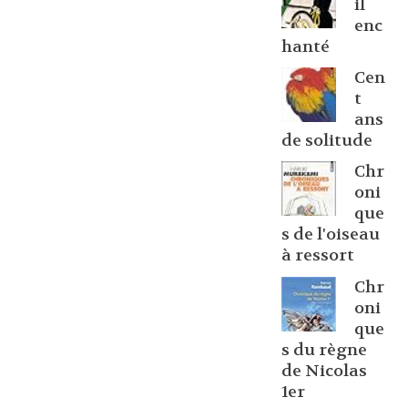
il
enc
hanté
Cen
t
ans
de solitude
Chr
oni
que
s de l'oiseau
à ressort
Chr
oni
que
s du règne
de Nicolas
1er