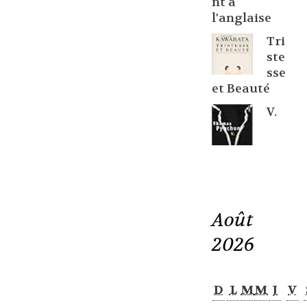
nt à
l'anglaise
Tri
ste
sse
et Beauté
V.
Août
2026
D
L
M
M
J
V