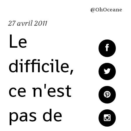
@OhOceane
27
avril 2011
Le
difficile,
ce n'est
pas de