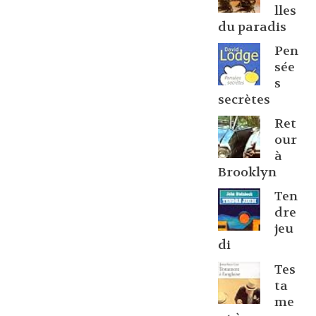
lles
du paradis
Pen
sée
s
secrètes
Ret
our
à
Brooklyn
Ten
dre
jeu
di
Tes
ta
me