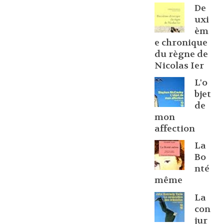
De
uxi
èm
e chronique
du règne de
Nicolas Ier
L'o
bjet
de
mon
affection
La
Bo
nté
même
La
con
jur