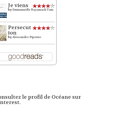
Je viens
by
Emmanuelle Bayamack-Tam
Persecut
ion
by
Alessandro Piperno
onsultez le profil de Océane sur
nterest.