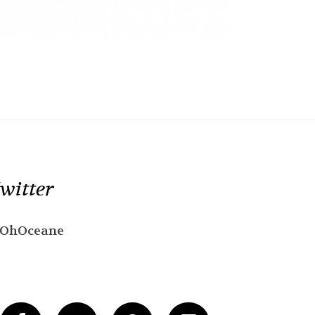
witter
OhOceane