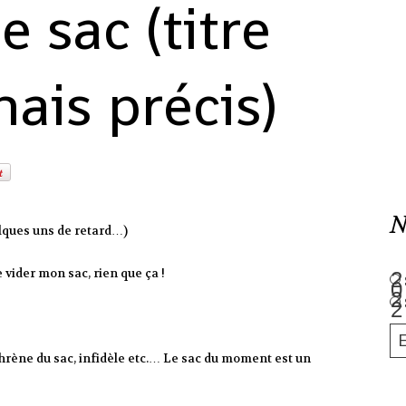
 sac (titre
is précis)
N
elques uns de retard…)
vider mon sac, rien que ça !
phrène du sac, infidèle etc.… Le sac du moment est un