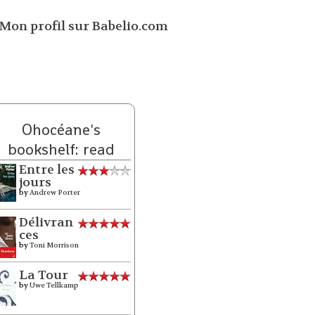
Ohocéane's
bookshelf: read
Entre les
jours
by
Andrew Porter
Délivran
ces
by
Toni Morrison
La Tour
by
Uwe Tellkamp