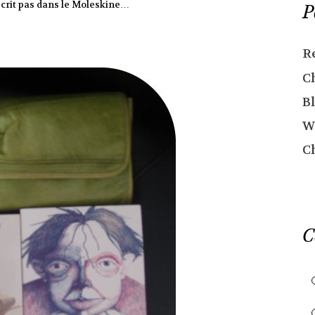
nscrit pas dans le Moleskine…
P
R
C
Bl
W
C
C