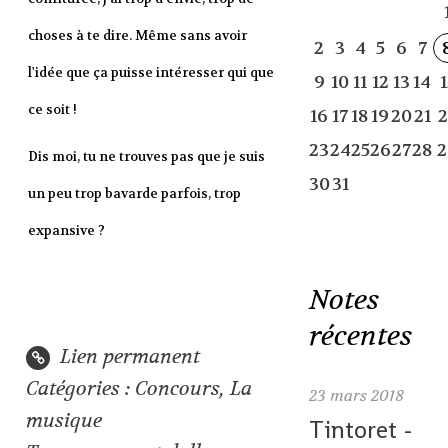
choses à te dire. Même sans avoir
2
3
4
5
6
7
l'idée que ça puisse intéresser qui que
9
10
11
12
13
14
1
ce soit !
16
17
18
19
20
21
2
23
24
25
26
27
28
2
Dis moi, tu ne trouves pas que je suis
30
31
un peu trop bavarde parfois, trop
expansive ?
Notes
récentes
Lien permanent
Catégories :
Concours
,
La
23
mars 2018
musique
Tintoret -