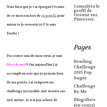
Consultez le
Note bien que je t'ai épargné l'écoute
profil de
Océane sur
de ce morceau lors de
ce post là
, pour
Pinterest.
mieux te le ressortir ici !! Je suis
fourbe !
Pages
Par contre ami de mon cœur, je suis
Reading
fière de moi
!! Oui aujourd'hui j'ai
Challenge
2015 Pop
accompli un acte que je pensais hors
Sugar
de ma portée, j'ai remporté un
Challenge
By Me
challenge incroyable, une victoire sur
Blogoliste
moi-même : je n'ai pas acheté de
(en cours)