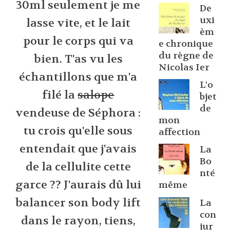
30ml seulement je me
De
uxi
lasse vite, et le lait
èm
pour le corps qui va
e chronique
du règne de
bien. T'as vu les
Nicolas Ier
échantillons que m'a
L'o
filé la
salope
bjet
de
vendeuse de Séphora :
mon
tu crois qu'elle sous
affection
entendait que j'avais
La
Bo
de la cellulite cette
nté
garce ?? J'aurais dû lui
même
balancer son body lift
La
con
dans le rayon, tiens,
jur