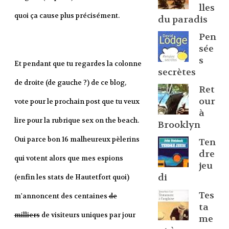
lles
quoi ça cause plus précisément.
du paradis
Pen
sée
s
Et pendant que tu regardes la colonne
secrètes
de droite (de gauche ?) de ce blog,
Ret
our
vote pour le prochain post que tu veux
à
lire pour la rubrique sex on the beach.
Brooklyn
Oui parce bon 16 malheureux pèlerins
Ten
dre
qui votent alors que mes espions
jeu
di
(enfin les stats de Hautetfort quoi)
Tes
m'annoncent des centaines
de
ta
milliers
de visiteurs uniques par jour
me