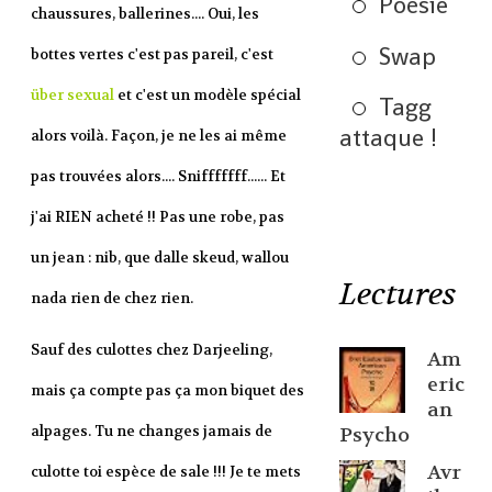
Poésie
chaussures, ballerines.... Oui, les
Swap
bottes vertes c'est pas pareil, c'est
über sexual
et c'est un modèle spécial
Tagg
attaque !
alors voilà. Façon, je ne les ai même
pas trouvées alors.... Snifffffff...... Et
j'ai RIEN acheté !! Pas une robe, pas
un jean : nib, que dalle skeud, wallou
Lectures
nada rien de chez rien.
Sauf des culottes chez Darjeeling,
Am
eric
mais ça compte pas ça mon biquet des
an
alpages. Tu ne changes jamais de
Psycho
Avr
culotte toi espèce de sale !!! Je te mets