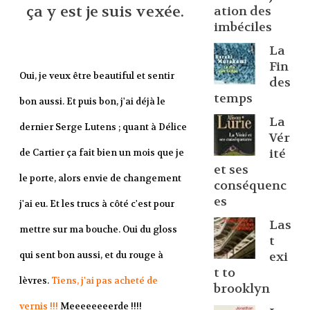
ça y est je suis vexée.
ation des
imbéciles
La
Fin
Oui, je veux être beautiful et sentir
des
temps
bon aussi. Et puis bon, j'ai déjà le
La
dernier Serge Lutens ; quant à Délice
Vér
ité
de Cartier ça fait bien un mois que je
et ses
le porte, alors envie de changement
conséquenc
es
j'ai eu. Et les trucs à côté c'est pour
Las
mettre sur ma bouche. Oui du gloss
t
qui sent bon aussi, et du rouge à
exi
t to
lèvres.
Tiens, j'ai pas acheté de
brooklyn
vernis !!!
Meeeeeeeerde !!!!