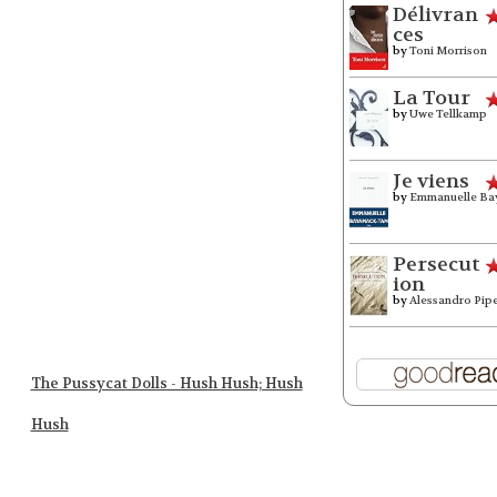
Délivran
ces
by
Toni Morrison
La Tour
by
Uwe Tellkamp
Je viens
by
Emmanuelle Ba
Persecut
ion
by
Alessandro Pip
The Pussycat Dolls - Hush Hush; Hush
Hush