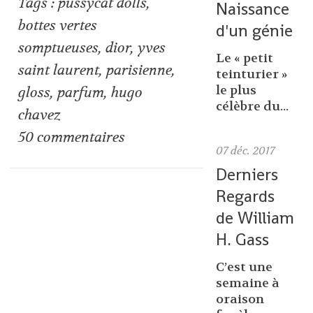
Tags :
pussycat dolls
,
Naissance
bottes vertes
d'un génie
somptueuses
,
dior
,
yves
Le « petit
saint laurent
,
parisienne
,
teinturier »
le plus
gloss
,
parfum
,
hugo
célèbre du...
chavez
50
commentaires
07
déc. 2017
Derniers
Regards
de William
H. Gass
C’est une
semaine à
oraison