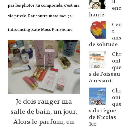
il
pas les photos, tu comprends, c'est ma
enc
hanté
vie privée. Par contre mate moi ça :
Cen
introducing
Kate Moss
Parisienne
t
ans
de solitude
Chr
oni
que
s de l'oiseau
à ressort
Chr
oni
Je dois ranger ma
que
s du règne
salle de bain, un jour.
de Nicolas
Alors le parfum, en
1er