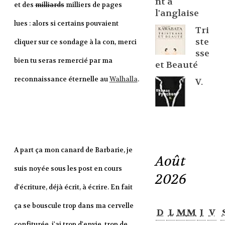
nt à
et des
milliards
milliers de pages
l'anglaise
lues : alors si certains pouvaient
Tri
ste
cliquer sur ce sondage à la con, merci
sse
bien tu seras remercié par ma
et Beauté
reconnaissance éternelle au
Walhalla
.
V.
A part ça mon canard de Barbarie, je
Août
suis noyée sous les post en cours
2026
d'écriture, déjà écrit, à écrire. En fait
ça se bouscule trop dans ma cervelle
D
L
M
M
J
V
confiturée, j'ai trop d'envie, trop de