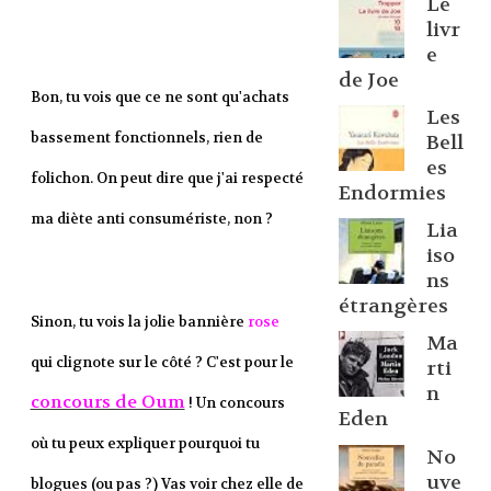
Le
livr
e
de Joe
Bon, tu vois que ce ne sont qu'achats
Les
bassement fonctionnels, rien de
Bell
es
folichon. On peut dire que j'ai respecté
Endormies
ma diète anti consumériste, non ?
Lia
iso
ns
étrangères
Sinon, tu vois la jolie bannière
rose
Ma
qui clignote sur le côté ? C'est pour le
rti
n
concours de Oum
! Un concours
Eden
où tu peux expliquer pourquoi tu
No
uve
blogues (ou pas ?) Vas voir chez elle de