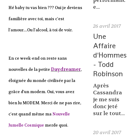
performanc
e...
Hé baby tu vas bien ??? Oui je deviens
familière avec toi, mais c'est
26
avril 2017
l'amour....Ou l'alcool, à toi de voir.
Une
Affaire
d'Hommes
En ce week-end on reste sans
- Todd
Daydreamer
nouvelles de la petite
,
Robinson
éloignée du monde civilisée par la
Après
grâce d'un modem. Oui, vous avez
Cassandra
je me suis
bien lu MODEM. Merci de ne pas rire,
donc jeté
sur le tout...
c'est quand même ma
Nouvelle
Jumelle Cosmique
merde quoi.
20
avril 2017