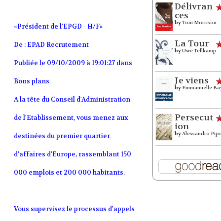
Délivran
ces
by
Toni Morrison
«Président de l'EPGD - H/F»
La Tour
De : EPAD Recrutement
by
Uwe Tellkamp
Publiée le 09/10/2009 à 19:01:27 dans
Je viens
Bons plans
by
Emmanuelle Ba
A la tête du Conseil d'Administration
Persecut
de l'Etablissement, vous menez aux
ion
by
Alessandro Pip
destinées du premier quartier
d'affaires d'Europe, rassemblant 150
000 emplois et 200 000 habitants.
Vous supervisez le processus d'appels