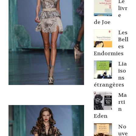
Le
livr
e
de Joe
Les
Bell
es
Endormies
Lia
iso
ns
étrangères
Ma
rti
n
Eden
No
uve