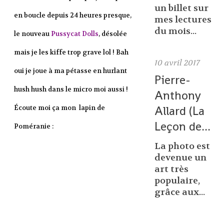
un billet sur
en boucle depuis 24 heures presque,
mes lectures
du mois...
le nouveau
Pussycat Dolls
, désolée
mais je les kiffe trop grave lol ! Bah
10
avril 2017
oui je joue à ma pétasse en hurlant
Pierre-
hush hush dans le micro moi aussi !
Anthony
Allard (La
Écoute moi ça mon lapin de
Leçon de...
Poméranie :
La photo est
devenue un
art très
populaire,
grâce aux...