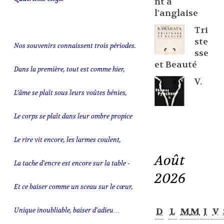
nt à
l'anglaise
Tri
ste
Nos souvenirs connaissent trois périodes.
sse
et Beauté
Dans la première, tout est comme hier,
V.
L’âme se plaît sous leurs voûtes bénies,
Le corps se plaît dans leur ombre propice
Le rire vit encore, les larmes coulent,
Août
La tache d'encre est encore sur la table -
2026
Et ce baiser comme un sceau sur le cœur,
Unique inoubliable, baiser d'adieu…
D
L
M
M
J
V