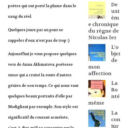
De
poètes qui ont porté la plume dans le
uxi
sang du réel.
èm
e chronique
Quelques jours par an pour se
du règne de
Nicolas Ier
rappeler d’eux n’est pas de trop :)
L'o
bjet
Aujourd’hui je vous propose quelques
de
vers de Anna Akhmatova, poétesse
mon
affection
russe qui a croisé la route d’autres
La
génies de son temps. Ce qui nous vaut
Bo
nté
quelques beaux portraits d’elle par
même
Modigliani par exemple. Son style est
La
significatif du courant acméiste,
con
jur
c'est-à-dire qu’il se concentre sur le