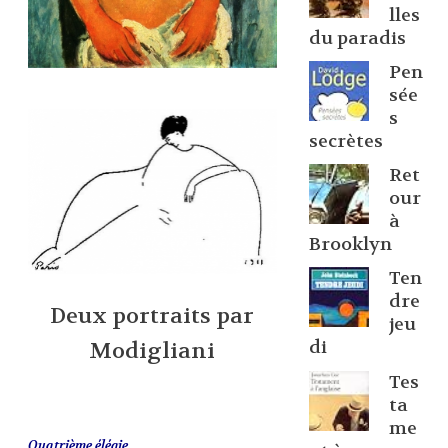
lles
du paradis
Pen
sée
s
secrètes
Ret
our
à
Brooklyn
Ten
dre
Deux portraits par
jeu
di
Modigliani
Tes
ta
me
Quatrième élégie