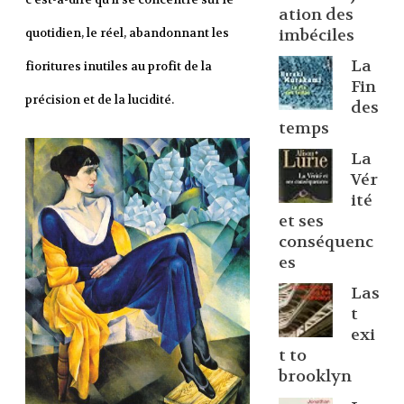
ation des
imbéciles
quotidien, le réel, abandonnant les
La
fioritures inutiles au profit de la
Fin
précision et de la lucidité.
des
temps
La
Vér
ité
et ses
conséquenc
es
Las
t
exi
t to
brooklyn