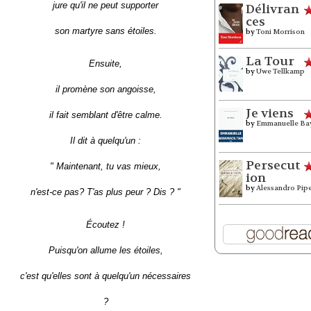
jure qu'il ne peut supporter
Délivran
ces
son martyre sans étoiles.
by
Toni Morrison
La Tour
Ensuite,
by
Uwe Tellkamp
il promène son angoisse,
Je viens
il fait semblant d'être calme.
by
Emmanuelle Ba
Il dit à quelqu'un :
Persecut
" Maintenant, tu vas mieux,
ion
by
Alessandro Pip
n'est-ce pas? T'as plus peur ? Dis ? "
Écoutez !
Puisqu'on allume les étoiles,
c'est qu'elles sont à quelqu'un nécessaires
?