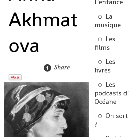
L'enfance
Akhmat
La
musique
ova
Les
films
Les
Share
livres
Les
podcasts d'
Océane
On sort
?