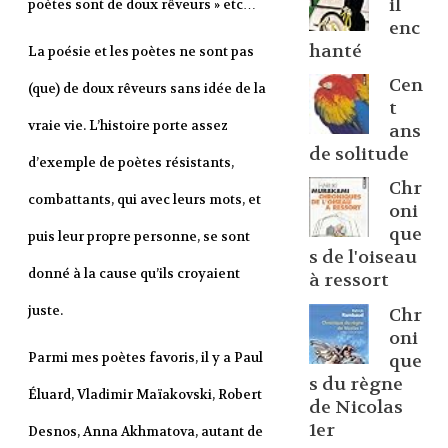
il
poètes sont de doux rêveurs » etc…
enc
hanté
La poésie et les poètes ne sont pas
Cen
(que) de doux rêveurs sans idée de la
t
vraie vie. L’histoire porte assez
ans
de solitude
d’exemple de poètes résistants,
Chr
combattants, qui avec leurs mots, et
oni
que
puis leur propre personne, se sont
s de l'oiseau
donné à la cause qu’ils croyaient
à ressort
juste.
Chr
oni
Parmi mes poètes favoris, il y a Paul
que
s du règne
Éluard, Vladimir Maïakovski, Robert
de Nicolas
1er
Desnos, Anna Akhmatova, autant de