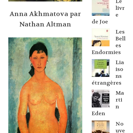
Le
livr
Anna Akhmatova par
e
de Joe
Nathan Altman
Les
Bell
es
Endormies
Lia
iso
ns
étrangères
Ma
rti
n
Eden
No
uve