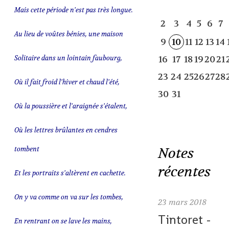
Mais cette période n'est pas très longue.
2
3
4
5
6
7
Au lieu de voûtes bénies, une maison
9
10
11
12
13
14
Solitaire dans un lointain faubourg,
16
17
18
19
20
21
23
24
25
26
27
28
Où il fait froid l'hiver et chaud l'été,
30
31
Où la poussière et l'araignée s'étalent,
Où les lettres brûlantes en cendres
Notes
tombent
récentes
Et les portraits s'altèrent en cachette.
On y va comme on va sur les tombes,
23
mars 2018
Tintoret -
En rentrant on se lave les mains,