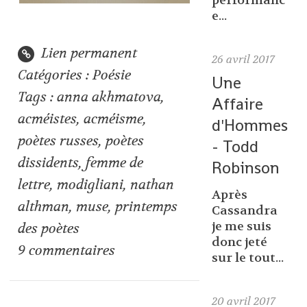
performanc
e...
Lien permanent
26
avril 2017
Catégories :
Poésie
Une
Tags :
anna akhmatova
,
Affaire
acméistes
,
acméisme
,
d'Hommes
poètes russes
,
poètes
- Todd
dissidents
,
femme de
Robinson
lettre
,
modigliani
,
nathan
Après
althman
,
muse
,
printemps
Cassandra
je me suis
des poètes
donc jeté
9
commentaires
sur le tout...
20
avril 2017