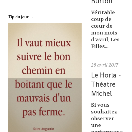
Burton
Véritable
Tip du jour →
coup de
cœur de
mon mois
d’avril, Les
Filles...
28
avril 2017
Le Horla -
Théatre
Michel
Si vous
souhaitez
observer
une