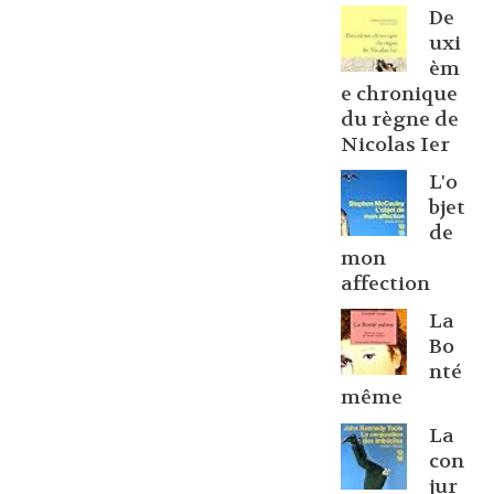
De
uxi
èm
e chronique
du règne de
Nicolas Ier
L'o
bjet
de
mon
affection
La
Bo
nté
même
La
con
jur