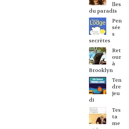
lles
du paradis
Pen
sée
s
secrètes
Ret
our
à
Brooklyn
Ten
dre
jeu
di
Tes
ta
me