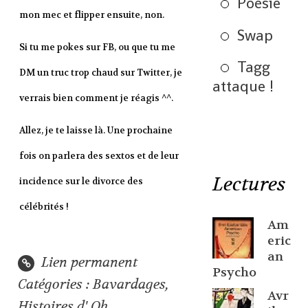
Poésie
mon mec et flipper ensuite, non.
Swap
Si tu me pokes sur FB, ou que tu me
Tagg
DM un truc trop chaud sur Twitter, je
attaque !
verrais bien comment je réagis ^^.
Allez, je te laisse là. Une prochaine
fois on parlera des sextos et de leur
Lectures
incidence sur le divorce des
célébrités !
Am
eric
an
Lien permanent
Psycho
Catégories :
Bavardages
,
Avr
Histoires d' Oh