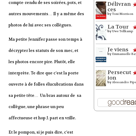
compte-rendu de ses soirées, pots, et
Délivran
ces
autres mouvements… Il y a même des
by
Toni Morrison
photos de lui avec ses collègues.
La Tour
by
Uwe Tellkamp
Ma petite Jennifer passe son temps à
Je viens
décrypter les statuts de son mec, et
by
Emmanuelle Ba
les photos encore pire. Plutôt, elle
Persecut
interprète. Te dire que c’est la porte
ion
by
Alessandro Pip
ouverte à de folles élucubrations dans
sa petite tête… Un bras autour de sa
collègue, une phrase un peu
affectueuse et hop J. part en vrille.
Et le pompon, si je puis dire, c’est