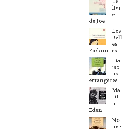
Le
livr
e
de Joe
Les
Bell
es
Endormies
Lia
iso
ns
étrangères
Ma
rti
n
Eden
No
uve