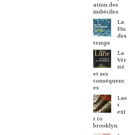
ation des
imbéciles
La
Fin
des
temps
La
Vér
ité
et ses
conséquenc
es
Las
t
exi
t to
brooklyn