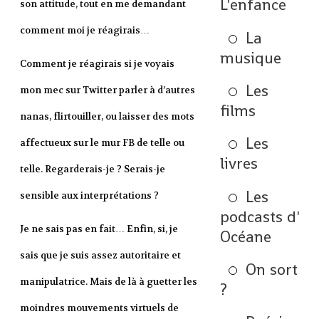
L'enfance
son attitude, tout en me demandant
comment moi je réagirais…
La
musique
Comment je réagirais si je voyais
Les
mon mec sur Twitter parler à d’autres
films
nanas, flirtouiller, ou laisser des mots
Les
affectueux sur le mur FB de telle ou
livres
telle. Regarderais-je ? Serais-je
Les
sensible aux interprétations ?
podcasts d'
Je ne sais pas en fait… Enfin, si, je
Océane
sais que je suis assez autoritaire et
On sort
manipulatrice. Mais de là à guetter les
?
moindres mouvements virtuels de