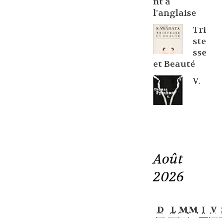
nt à
l'anglaise
Tri
ste
sse
et Beauté
V.
Août
2026
D
L
M
M
J
V