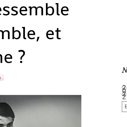
essemble
mble, et
me ?
N