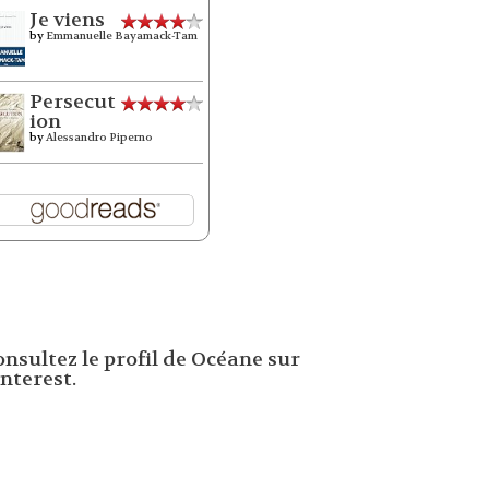
Je viens
by
Emmanuelle Bayamack-Tam
Persecut
ion
by
Alessandro Piperno
onsultez le profil de Océane sur
nterest.