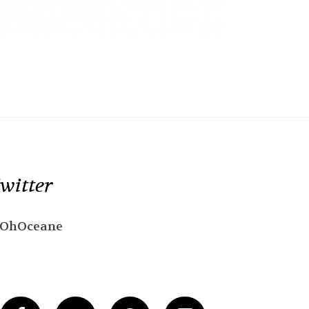
witter
OhOceane