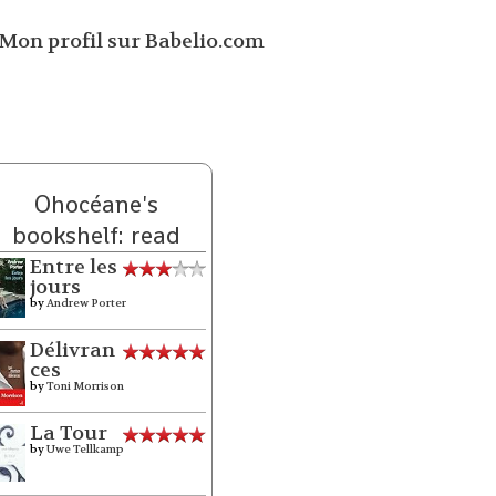
Ohocéane's
bookshelf: read
Entre les
jours
by
Andrew Porter
Délivran
ces
by
Toni Morrison
La Tour
by
Uwe Tellkamp