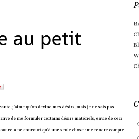
P
R
e au petit
C
Bl
W
C
C
eante, j’aime qu’on devine mes désirs, mais je ne sais pas
arrive de me formuler certains désirs matériels, envie de ceci
 tout cela ne concourt qu’à une seule chose : me rendre compte