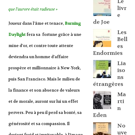
Le
livr
que l’aurore était radieuse »
e
de Joe
Joueur dans l’âme et tenace,
Burning
Les
Daylight
fera sa fortune grâce à une
Bell
es
mine d’or, et contre toute attente
Endormies
deviendra un homme d’affaire
Lia
prospère et millionnaire à New-York,
iso
ns
puis San Francisco. Mais le milieu de
étrangères
la finance et son absence de valeurs
Ma
rti
et de morale, auront sur lui un effet
n
pervers. Peu à peu il perd sa bonté, sa
Eden
générosité et sa compassion. Il
No
uve
devient froid et impitoyable, à l’image