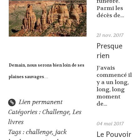
funèbre.
Parmi les
décès de...
21
nov. 2017
Presque
rien
Demain, nous serons bien loin de ses
J’avais
commencé il
plaines sauvages…
y a un long,
long, long
moment
Lien permanent
de...
Catégories :
Challenge
,
Les
livres
04
mai 2017
Tags :
challenge
,
jack
Le Pouvoir