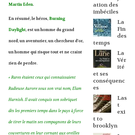
ation des
Martin Eden
.
imbéciles
En résumé, le héros,
Burning
La
Fin
Daylight
, est un homme du grand
des
nord, un aventurier, un chercheur d’or,
temps
un homme qui risque tout et ne craint
La
Vér
rien de perdre.
ité
et ses
« Rares étaient ceux qui connaissaient
conséquenc
es
Radieuse Aurore sous son vrai nom, Elam
Las
Harnish. Il avait conquis son sobriquet
t
dès les premiers temps dans le pays à force
exi
t to
de tirer le matin ses compagnons de leurs
brooklyn
couvertures en leur cornant aux oreilles