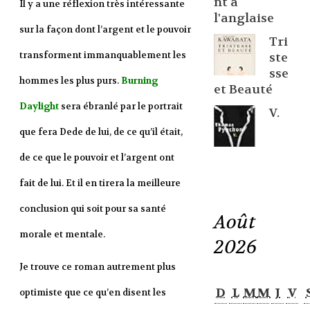
nt à
Il y a une réflexion très intéressante
l'anglaise
sur la façon dont l’argent et le pouvoir
Tri
transforment immanquablement les
ste
sse
hommes les plus purs.
Burning
et Beauté
Daylight
sera ébranlé par le portrait
V.
que fera Dede de lui, de ce qu’il était,
de ce que le pouvoir et l’argent ont
fait de lui. Et il en tirera la meilleure
conclusion qui soit pour sa santé
Août
morale et mentale.
2026
Je trouve ce roman autrement plus
D
L
M
M
J
V
optimiste que ce qu’en disent les