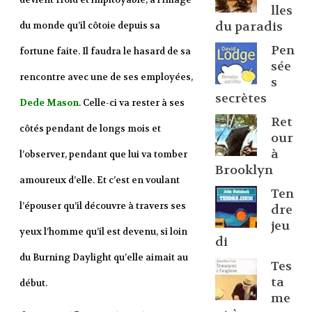
lles
du paradis
du monde qu’il côtoie depuis sa
Pen
fortune faite. Il faudra le hasard de sa
sée
rencontre avec une de ses employées,
s
secrètes
Dede Mason
. Celle-ci va rester à ses
Ret
côtés pendant de longs mois et
our
à
l’observer, pendant que lui va tomber
Brooklyn
amoureux d’elle. Et c’est en voulant
Ten
l’épouser qu’il découvre à travers ses
dre
jeu
yeux l’homme qu’il est devenu, si loin
di
du Burning Daylight qu’elle aimait au
Tes
ta
début.
me