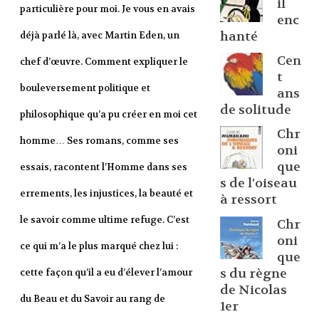
il
particulière pour moi. Je vous en avais
enc
hanté
déjà parlé là, avec Martin Eden, un
Cen
chef d’œuvre. Comment expliquer le
t
bouleversement politique et
ans
de solitude
philosophique qu’a pu créer en moi cet
Chr
homme… Ses romans, comme ses
oni
que
essais, racontent l’Homme dans ses
s de l'oiseau
errements, les injustices, la beauté et
à ressort
le savoir comme ultime refuge. C’est
Chr
oni
ce qui m’a le plus marqué chez lui :
que
s du règne
cette façon qu’il a eu d’élever l’amour
de Nicolas
du Beau et du Savoir au rang de
1er