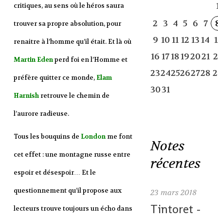
critiques, au sens où le héros saura
2
3
4
5
6
7
trouver sa propre absolution, pour
9
10
11
12
13
14
1
renaitre à l’homme qu’il était. Et là où
16
17
18
19
20
21
2
Martin Eden
perd foi en l’Homme et
23
24
25
26
27
28
2
préfère quitter ce monde,
Elam
30
31
Harnish
retrouve le chemin de
l’aurore radieuse.
Tous les bouquins de
London
me font
Notes
cet effet : une montagne russe entre
récentes
espoir et désespoir… Et le
questionnement qu’il propose aux
23
mars 2018
Tintoret -
lecteurs trouve toujours un écho dans