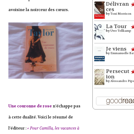
Délivran
ces
avoisine la noirceur des cœurs.
by
Toni Morrison
La Tour
by
Uwe Tellkamp
Je viens
by
Emmanuelle Ba
Persecut
ion
by
Alessandro Pip
Une couronne de rose
n’échappe pas
à cette dualité. Voici le résumé de
l’éditeur :
« Pour Camilla, les vacances à